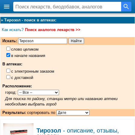
»
Тирозол - поиск в аптеках
:
Как искать?
Поиск аналогов лекарств >>
Искать:
слово целиком
в начале названия
В аптеках:
с электронным заказом
с доставкой
Расположение:
город:
Для поиска по району, станции метро или названию аптеки
необходимо выбрать город
Результаты:
сортировать по
Тирозол
- описание, отзывы,