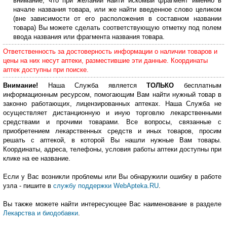
внимание, что при желании найти искомый фрагмент именно в
начале названия товара, или же найти введенное слово целиком
(вне зависимости от его расположения в составном названии
товара) Вы можете сделать соответствующую отметку под полем
ввода названия или фрагмента названия товара.
Ответственность за достоверность информации о наличии товаров и
цены на них несут аптеки, разместившие эти данные. Координаты
аптек доступны при поиске.
Внимание!
Наша Служба является
ТОЛЬКО
бесплатным
информационным ресурсом, помогающим Вам найти нужный товар в
законно работающих, лицензированных аптеках. Наша Служба не
осуществляет дистанционную и иную торговлю лекарственными
средствами и прочими товарами. Все вопросы, связанные с
приобретением лекарственных средств и иных товаров, просим
решать с аптекой, в которой Вы нашли нужные Вам товары.
Координаты, адреса, телефоны, условия работы аптеки доступны при
клике на ее название.
Если у Вас возникли проблемы или Вы обнаружили ошибку в работе
узла - пишите в
службу поддержки WebApteka.RU
.
Вы также можете найти интересующее Вас наименование в разделе
Лекарства и биодобавки
.