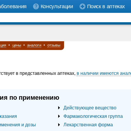
аболевания
Консультации
Поиск в аптеках
кция
•
цены
•
аналоги
•
отзывы
тствует в представленных аптеках,
в наличии имеются анал
ия по применению
Действующее вещество
казания
Фармакологическая группа
именения и дозы
Лекарственная форма