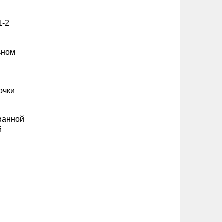
1-2
ьном
очки
ванной
й