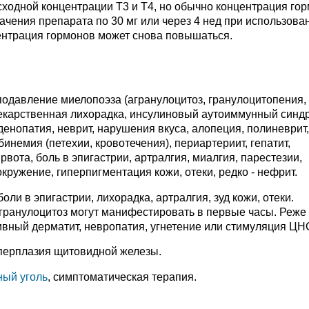
сходной концентрации Т3 и Т4, но обычно концентрация го
ачения препарата по 30 мг или через 4 нед при использова
центрация гормонов может снова повышаться.
 подавление миелопоэза (агранулоцитоз, гранулоцитопения,
лекарственная лихорадка, инсулиновый аутоиммунный синд
нопатия, неврит, нарушения вкуса, алопеция, полиневрит,
немия (петехии, кровотечения), периартериит, гепатит,
 рвота, боль в эпигастрии, артралгия, миалгия, парестезии,
кружение, гиперпигментация кожи, отеки, редко - нефрит.
ли в эпигастрии, лихорадка, артралгия, зуд кожи, отеки.
гранулоцитоз могут манифестировать в первые часы. Реже 
ивный дерматит, невропатия, угнетение или стимуляция ЦН
иперплазия щитовидной железы.
ный уголь
, симптоматическая терапия.