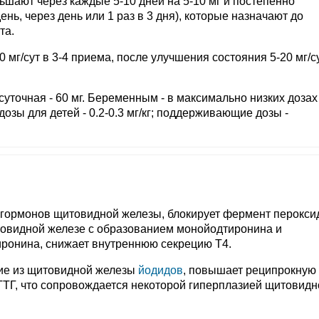
ньшают через каждые 5-10 дней на 5-10 мг и постепенно
нь, через день или 1 раз в 3 дня), которые назначают до
та.
 мг/сут в 3-4 приема, после улучшения состояния 5-20 мг/су
суточная - 60 мг. Беременным - в максимально низких дозах -
 дозы для детей - 0.2-0.3 мг/кг; поддерживающие дозы -
 гормонов щитовидной железы, блокирует фермент пероксид
овидной железе с образованием монойодтиронина и
тиронина, снижает внутреннюю секрецию Т4.
ие из щитовидной железы
йодидов
, повышает реципрокную
ТТГ, что сопровождается некоторой гиперплазией щитовидн