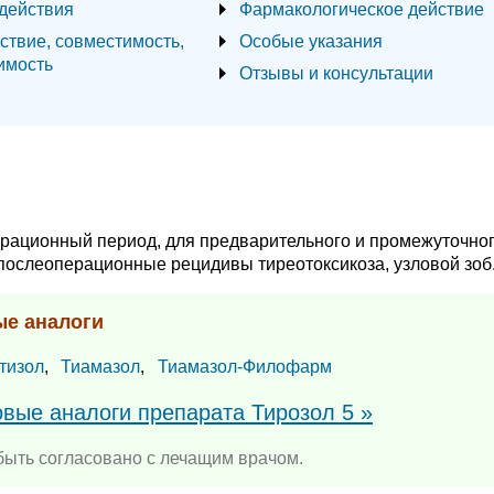
действия
Фармакологическое действие
ствие, совместимость,
Особые указания
имость
Отзывы и консультации
ерационный период, для предварительного и промежуточно
послеоперационные рецидивы тиреотоксикоза, узловой зоб
ые аналоги
тизол
,
Тиамазол
,
Тиамазол-Филофарм
овые аналоги препарата Тирозол 5 »
ыть согласовано с лечащим врачом.