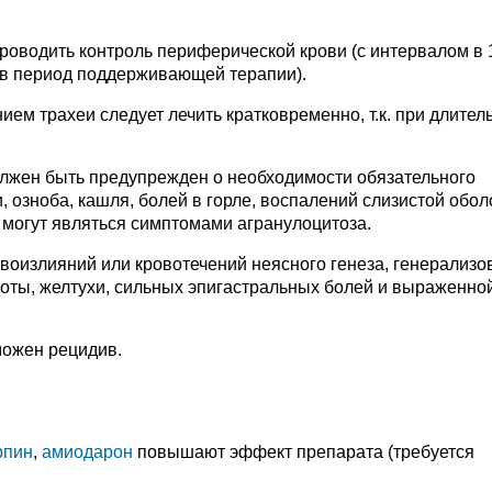
оводить контроль периферической крови (с интервалом в 
- в период поддерживающей терапии).
ем трахеи следует лечить кратковременно, т.к. при длител
олжен быть предупрежден о необходимости обязательного
 озноба, кашля, болей в горле, воспалений слизистой обол
я могут являться симптомами агранулоцитоза.
воизлияний или кровотечений неясного генеза, генерализо
воты, желтухи, сильных эпигастральных болей и выраженно
можен рецидив.
рпин
,
амиодарон
повышают эффект препарата (требуется