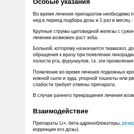
Особые указания
Во время лечения препаратом необходимо пр
нед в период подбора дозы и 1 раз в месяц 
Крупные струмы щитовидной железы с сужени
лечении возможен рост зоба.
Больной, которому назначается тиамазол, д
обращения к врачу при появлении лихорадки,
полости рта, фурункулов, т.к. эти проявлени
Появление во время лечения подкожных кро
кожной сыпи и зуда, упорной тошноты или р
слабости требует отмены препарата.
В случае раннего прекращения лечения воз
Взаимодействие
Препараты Li+, бета-адреноблокаторы,
резе
коррекции его дозы).