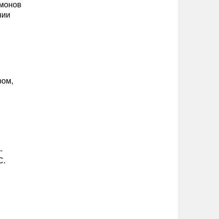
рмонов
нии
ром,
-
С.