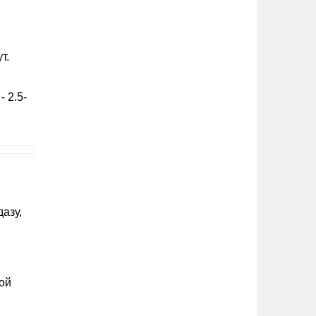
т.
 2.5-
азу,
ой