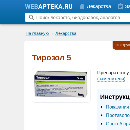
Лекарства
З
На главную
→
Лекарства
инстру
Тирозол 5
Препарат отсу
(заменители)
.
Инструкц
Показания
Противопо
Способ пр