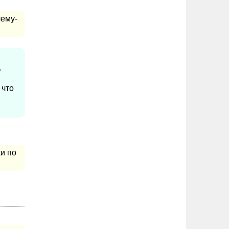
чему-
Д
 что
ки по