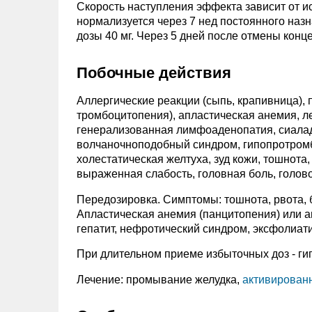
Скорость наступления эффекта зависит от и
нормализуется через 7 нед постоянного назн
дозы 40 мг. Через 5 дней после отмены кон
Побочные действия
Аллергические реакции (сыпь, крапивница),
тромбоцитопения), апластическая анемия, 
генерализованная лимфоаденопатия, сиаладе
волчаночноподобный синдром, гипопротромби
холестатическая желтуха, зуд кожи, тошнота,
выраженная слабость, головная боль, голово
Передозировка. Симптомы: тошнота, рвота, бо
Апластическая анемия (панцитопения) или а
гепатит, нефротический синдром, эксфолиат
При длительном приеме избыточных доз - г
Лечение: промывание желудка,
активирован