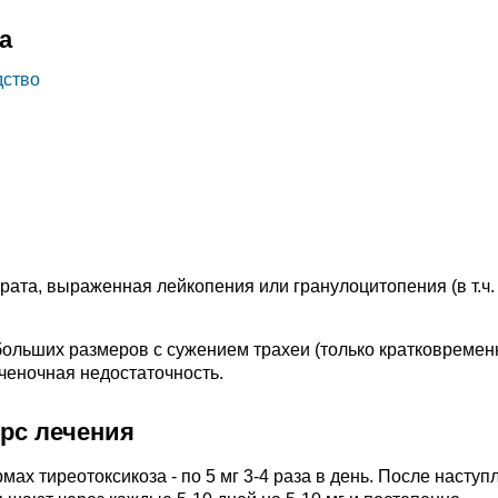
а
дство
ата, выраженная лейкопения или гранулоцитопения (в т.ч.
больших размеров с сужением трахеи (только кратковремен
еченочная недостаточность.
урс лечения
мах тиреотоксикоза - по 5 мг 3-4 раза в день. После наступ