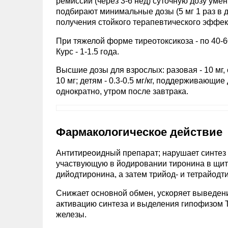
ремиссии (через 3-6 нед) суточную дозу уме
подбирают минимальные дозы (5 мг 1 раз в де
получения стойкого терапевтического эффек
При тяжелой форме тиреотоксикоза - по 40-60
Курс - 1-1.5 года.
Высшие дозы для взрослых: разовая - 10 мг, 
10 мг; детям - 0.3-0.5 мг/кг, поддерживающие
однократно, утром после завтрака.
Фармакологическое действие
Антитиреоидный препарат; нарушает синтез
участвующую в йодировании тиронина в щит
дийодтиронина, а затем трийод- и тетрайод
Снижает основной обмен, ускоряет выведен
активацию синтеза и выделения гипофизом 
железы.