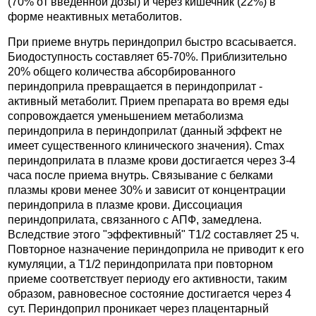
(70% от введенной дозы) и через кишечник (22%) в
форме неактивных метаболитов.
При приеме внутрь периндоприл быстро всасывается.
Биодоступность составляет 65-70%. Приблизительно
20% общего количества абсорбированного
периндоприла превращается в периндоприлат -
активный метаболит. Прием препарата во время еды
сопровождается уменьшением метаболизма
периндоприла в периндоприлат (данный эффект не
имеет существенного клинического значения). Cmax
периндоприлата в плазме крови достигается через 3-4
часа после приема внутрь. Связывание с белками
плазмы крови менее 30% и зависит от концентрации
периндоприла в плазме крови. Диссоциация
периндоприлата, связанного с АПФ, замедлена.
Вследствие этого "эффективный" T1/2 составляет 25 ч.
Повторное назначение периндоприла не приводит к его
кумуляции, а T1/2 периндоприлата при повторном
приеме соответствует периоду его активности, таким
образом, равновесное состояние достигается через 4
сут. Периндоприл проникает через плацентарный