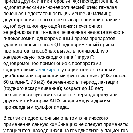
приема других ингибиторов АПФ); наследственный/
идиопатический ангионевротический отек; тяжелая
почечная недостаточность (КК менее 30 мл/мин);
двусторонний стеноз почечных артерий или наличие
одной функционирующей почки; печеночная
энцефалопатия; тяжелая печеночная недостаточность;
гипокалиемия; одновременный прием препаратов,
удлиняющих интервал QT; одновременный прием
препаратов, способных вызвать полиморфную
желудочковую тахикардию типа "пируэт";
одновременное применение с препаратами,
содержащими
алискирен
, у пациентов с сахарным
диабетом или нарушениями функции почек (СКФ менее
60 мл/мин/1.73 м2); беременность; период лактации
(грудного вскармливания); возраст до 18 лет;
повышенная чувствительность к периндоприлу или
другим ингибиторам АПФ, индапамиду и другим
производным сульфонамида.
В связи с недостаточным опытом клинического
применения данную комбинацию не следует применять:
у пациентов, находящихся на гемодиализе; у пациентов