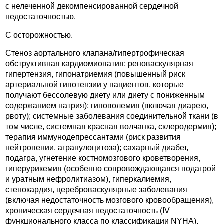
с нелеченной декомпенсированной сердечной
недостаточностью.
С осторожностью.
Стеноз аортального клапана/гипертрофическая
обструктивная кардиомиопатия; реноваскулярная
гипертензия, гипонатриемия (повышенный риск
артериальной гипотензии у пациентов, которые
получают бессолевую диету или диету с пониженным
содержанием натрия); гиповолемия (включая диарею,
рвоту); системные заболевания соединительной ткани (в
том числе, системная красная волчанка, склеродермия);
терапия иммунодепрессантами (риск развития
нейтропении, агранулоцитоза); сахарный диабет,
подагра, угнетение костномозгового кроветворения,
гиперурикемия (особенно сопровождающаяся подагрой
и уратным нефролитиазом), гиперкалиемия,
стенокардия, цереброваскулярные заболевания
(включая недостаточность мозгового кровообращения),
хроническая сердечная недостаточность (IV
функционального класса по классификации NYHA),