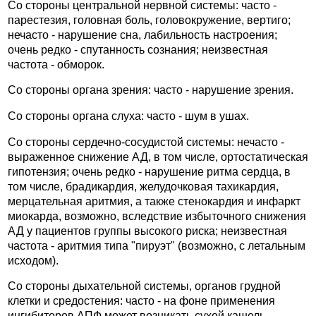
Со стороны центральной нервной системы: часто -
парестезия, головная боль, головокружение, вертиго;
нечасто - нарушение сна, лабильность настроения;
очень редко - спутанность сознания; неизвестная
частота - обморок.
Со стороны органа зрения: часто - нарушение зрения.
Со стороны органа слуха: часто - шум в ушах.
Со стороны сердечно-сосудистой системы: нечасто -
выраженное снижение АД, в том числе, ортостатическая
гипотензия; очень редко - нарушение ритма сердца, в
том числе, брадикардия, желудочковая тахикардия,
мерцательная аритмия, а также стенокардия и инфаркт
миокарда, возможно, вследствие избыточного снижения
АД у пациентов группы высокого риска; неизвестная
частота - аритмия типа "пируэт" (возможно, с летальным
исходом).
Со стороны дыхательной системы, органов грудной
клетки и средостения: часто - на фоне применения
ингибиторов АПФ может возникать сухой кашель,