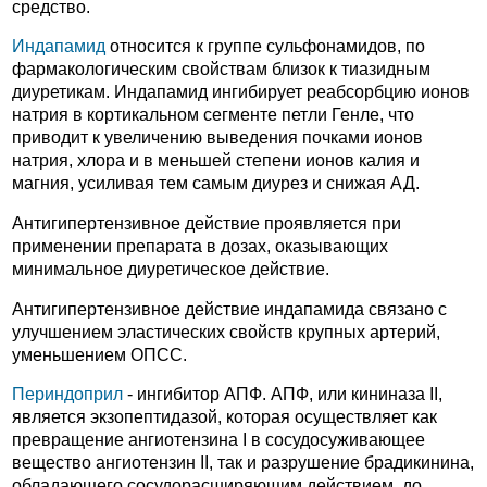
средство.
Индапамид
относится к группе сульфонамидов, по
фармакологическим свойствам близок к тиазидным
диуретикам. Индапамид ингибирует реабсорбцию ионов
натрия в кортикальном сегменте петли Генле, что
приводит к увеличению выведения почками ионов
натрия, хлора и в меньшей степени ионов калия и
магния, усиливая тем самым диурез и снижая АД.
Антигипертензивное действие проявляется при
применении препарата в дозах, оказывающих
минимальное диуретическое действие.
Антигипертензивное действие индапамида связано с
улучшением эластических свойств крупных артерий,
уменьшением ОПСС.
Периндоприл
- ингибитор АПФ. АПФ, или кининаза II,
является экзопептидазой, которая осуществляет как
превращение ангиотензина I в сосудосуживающее
вещество ангиотензин II, так и разрушение брадикинина,
обладающего сосудорасширяющим действием, до