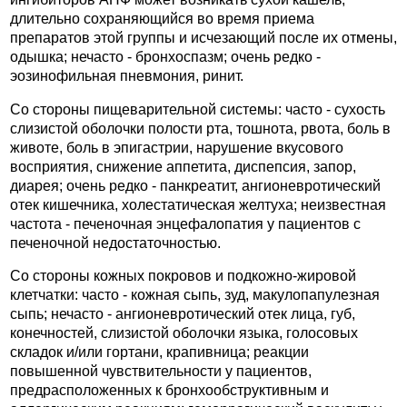
длительно сохраняющийся во время приема
препаратов этой группы и исчезающий после их отмены,
одышка; нечасто - бронхоспазм; очень редко -
эозинофильная пневмония, ринит.
Со стороны пищеварительной системы: часто - сухость
слизистой оболочки полости рта, тошнота, рвота, боль в
животе, боль в эпигастрии, нарушение вкусового
восприятия, снижение аппетита, диспепсия, запор,
диарея; очень редко - панкреатит, ангионевротический
отек кишечника, холестатическая желтуха; неизвестная
частота - печеночная энцефалопатия у пациентов с
печеночной недостаточностью.
Со стороны кожных покровов и подкожно-жировой
клетчатки: часто - кожная сыпь, зуд, макулопапулезная
сыпь; нечасто - ангионевротический отек лица, губ,
конечностей, слизистой оболочки языка, голосовых
складок и/или гортани, крапивница; реакции
повышенной чувствительности у пациентов,
предрасположенных к бронхообструктивным и