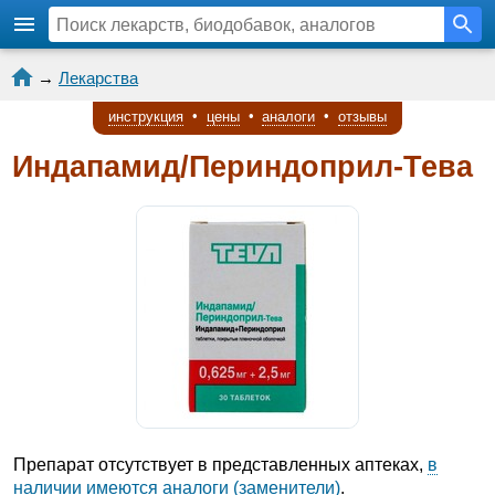
→
Лекарства
инструкция
•
цены
•
аналоги
•
отзывы
Индапамид/Периндоприл-Тева
Препарат отсутствует в представленных аптеках,
в
наличии имеются аналоги (заменители)
.