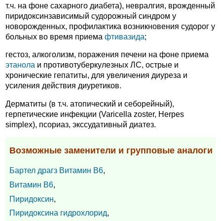
т.ч. на фоне сахарного диабета), невралгия, врожденный
пиридоксинзависимый судорожный синдром у
новорожденных, профилактика возникновения судорог у
больных во время приема
фтивазида
;
гестоз, алкоголизм, поражения печени на фоне приема
этанола
и противотуберкулезных ЛС, острые и
хронические гепатиты, для увеличения диуреза и
усиления действия диуретиков.
Дерматиты (в т.ч. атопический и себорейный),
герпетические инфекции (Varicella zoster, Herpes
simplex), псориаз, экссудативный диатез.
Возможные заменители и групповые аналоги
Бартел драгз Витамин В6
,
Витамин В6
,
Пиридоксин
,
Пиридоксина гидрохлорид
,