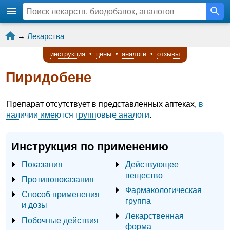
→
Лекарства
инструкция
•
цены
•
аналоги
•
отзывы
Пиридобене
Препарат отсутствует в представленных аптеках,
в
наличии имеются групповые аналоги
.
Инструкция по применению
Показания
Действующее
вещество
Противопоказания
Фармакологическая
Способ применения
группа
и дозы
Лекарственная
Побочные действия
форма