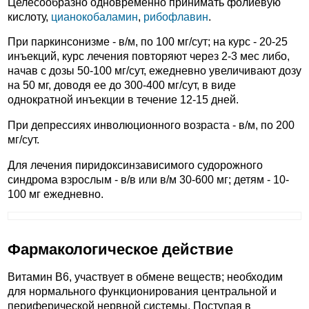
Целесообразно одновременно принимать фолиевую
кислоту,
цианокобаламин
,
рибофлавин
.
При паркинсонизме - в/м, по 100 мг/сут; на курс - 20-25
инъекций, курс лечения повторяют через 2-3 мес либо,
начав с дозы 50-100 мг/сут, ежедневно увеличивают дозу
на 50 мг, доводя ее до 300-400 мг/сут, в виде
однократной инъекции в течение 12-15 дней.
При депрессиях инволюционного возраста - в/м, по 200
мг/сут.
Для лечения пиридоксинзависимого судорожного
синдрома взрослым - в/в или в/м 30-600 мг; детям - 10-
100 мг ежедневно.
Фармакологическое действие
Витамин B6, участвует в обмене веществ; необходим
для нормального функционирования центральной и
периферической нервной системы. Поступая в