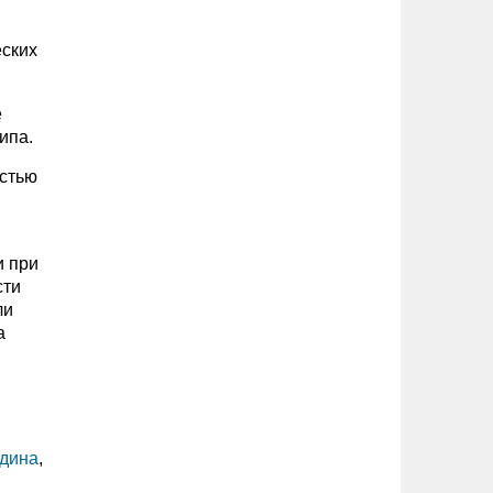
еских
е
ипа.
остью
и при
сти
ли
а
дина
,