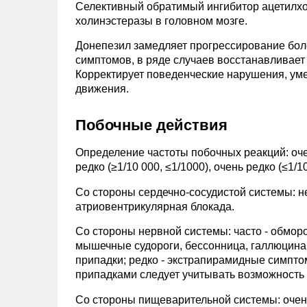
Селективный обратимый ингибитор ацетилх
холинэстеразы в головном мозге.
Донепезил замедляет прогрессирование бол
симптомов, в ряде случаев восстанавливает 
Корректирует поведенческие нарушения, у
движения.
Побочные действия
Определение частоты побочных реакций: очень 
редко (≥1/10 000, ≤1/1000), очень редко (≤1/10
Со стороны сердечно-сосудистой системы: не
атриовентрикулярная блокада.
Со стороны нервной системы: часто - обмор
мышечные судороги, бессонница, галлюцинац
припадки; редко - экстрапирамидные симпт
припадками следует учитывать возможность
Со стороны пищеварительной системы: очень 