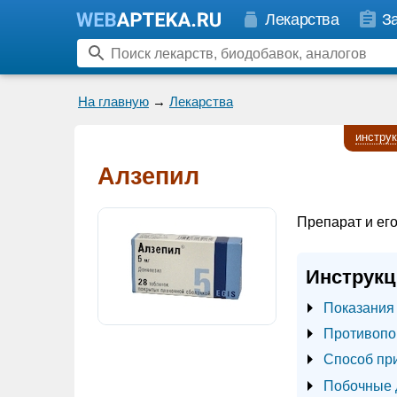
Лекарства
З
На главную
→
Лекарства
инстру
Алзепил
Препарат и его
Инструкц
Показания
Противопо
Способ пр
Побочные 