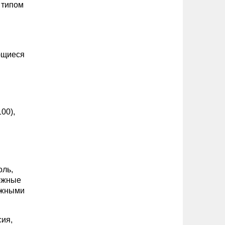
 типом
ющиеся
00),
оль,
рожные
ожными
сия,