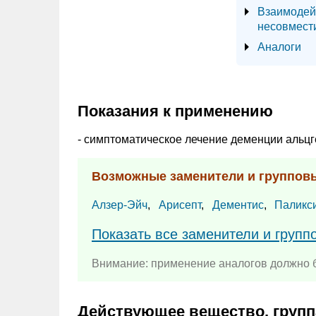
Взаимодей
несовмест
Аналоги
Показания к применению
- симптоматическое лечение деменции альцге
Возможные заменители и группов
Алзер-Эйч
,
Арисепт
,
Дементис
,
Паликс
Показать все заменители и групп
Внимание: применение аналогов должно б
Действующее вещество, групп