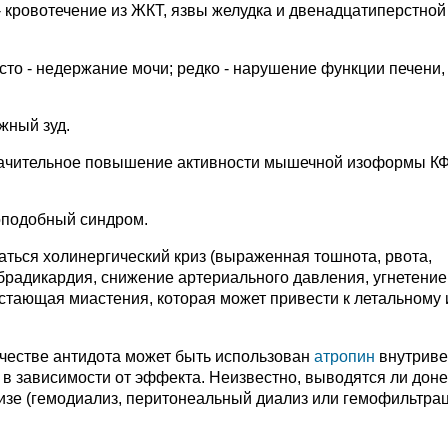
- кровотечение из ЖКТ, язвы желудка и двенадцатиперстной
то - недержание мочи; редко - нарушение функции печени,
жный зуд.
начительное повышение активности мышечной изоформы КФ
оподобный синдром.
ться холинергический криз (выраженная тошнота, рвота,
брадикардия, снижение артериального давления, угнетение
астающая миастения, которая может привести к летальному 
ачестве антидота может быть использован
атропин
внутриве
т в зависимости от эффекта. Неизвестно, выводятся ли дон
лизе (гемодиализ, перитонеальный диализ или гемофильтрац