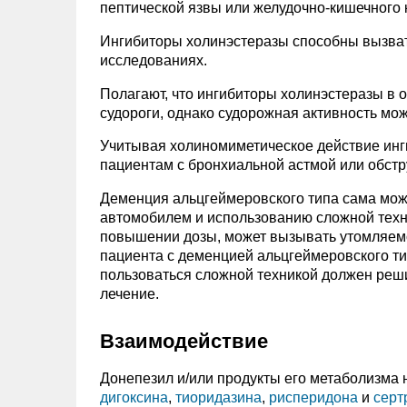
пептической язвы или желудочно-кишечного 
Ингибиторы холинэстеразы способны вызвать
исследованиях.
Полагают, что ингибиторы холинэстеразы в
судороги, однако судорожная активность мо
Учитывая холиномиметическое действие инги
пациентам с бронхиальной астмой или обстр
Деменция альцгеймеровского типа сама мож
автомобилем и использованию сложной техни
повышении дозы, может вызывать утомляемо
пациента с деменцией альцгеймеровского т
пользоваться сложной техникой должен реши
лечение.
Взаимодействие
Донепезил и/или продукты его метаболизма
дигоксина
,
тиоридазина
,
рисперидона
и
серт