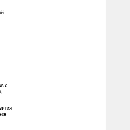
ий
ов с
,
звития
езе