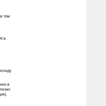
 в том
К в
исходу
нно в
епезил
ия).