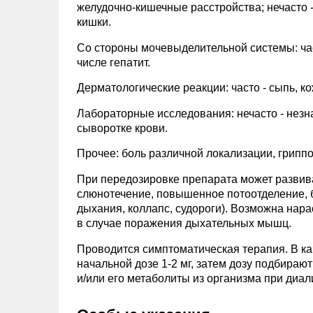
желудочно-кишечные расстройства; нечасто 
кишки.
Со стороны мочевыделительной системы: час
числе гепатит.
Дерматологические реакции: часто - сыпь, ко
Лабораторные исследования: нечасто - нез
сыворотке крови.
Прочее: боль различной локализации, грипп
При передозировке препарата может развива
слюнотечение, повышенное потоотделение, 
дыхания, коллапс, судороги). Возможна нар
в случае поражения дыхательных мышц.
Проводится симптоматическая терапия. В к
начальной дозе 1-2 мг, затем дозу подбираю
и/или его метаболиты из организма при диа