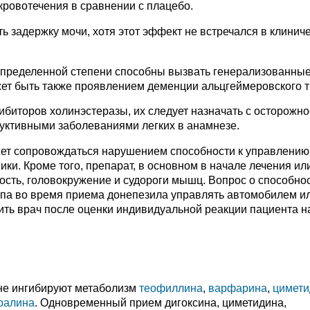
кровотечения в сравнении с плацебо.
 задержку мочи, хотя этот эффект не встречался в клинич
 определенной степени способны вызвать генерализованны
жет быть также проявлением деменции альцгеймеровского т
биторов холинэстеразы, их следует назначать с осторожн
уктивными заболеваниями легких в анамнезе.
ет сопровождаться нарушением способности к управлению
ки. Кроме того, препарат, в основном в начале лечения ил
сть, головокружение и судороги мышц. Вопрос о способно
ипа во время приема донепезила управлять автомобилем и
ть врач после оценки индивидуальной реакции пациента н
 не ингибируют метаболизм
теофиллина
,
варфарина
,
цимети
ралина
. Одновременный прием дигоксина, циметидина,