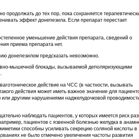
продолжать до тех пор, пока сохраняется терапевтическ
ценивать эффект донепезила. Если препарат перестает
степенное уменьшение действия препарата, сведений о
ния приема препарата нет.
ию донепезилом предсказать невозможно.
ервно-мышечной блокады, вызываемой деполяризующими
.
ваготоническое действие на ЧСС (в частности, вызывать
акого действия может иметь важное значение для пациент
) или другими нарушениями наджелудочковой проводимости
ательно наблюдать пациентов, у которых имеется риск ра
например, пациентов с язвенной болезнью желудка в анамн
миметики способны усиливать секрецию соляной кислоты в
едованиях не было отмечено увеличения частоты развития