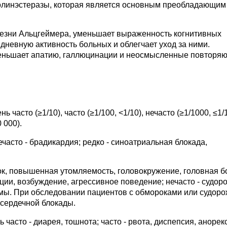
олинэстеразы, которая является основным преобладающим
езни Альцгеймера, уменьшает выраженность когнитивных
дневную активность больных и облегчает уход за ними.
меньшает апатию, галлюцинации и неосмысленные повторя
часто (≥1/10), часто (≥1/100, <1/10), нечасто (≥1/1000, ≤1/1
 000).
часто - брадикардия; редко - синоатриальная блокада,
ок, повышенная утомляемость, головокружение, головная б
ии, возбуждение, агрессивное поведение; нечасто - судо
омы. При обследовании пациентов с обмороками или судор
 сердечной блокады.
часто - диарея, тошнота; часто - рвота, диспепсия, анорек