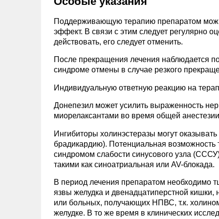
Особые указания
Поддерживающую терапию препаратом можно 
эффект. В связи с этим следует регулярно о
действовать, его следует отменить.
После прекращения лечения наблюдается по
синдроме отмены в случае резкого прекраще
Индивидуальную ответную реакцию на терап
Донепезил может усилить выраженность н
миорелаксантами во время общей анестезии
Ингибиторы холинэстеразы могут оказывать 
брадикардию). Потенциальная возможность т
синдромом слабости синусового узла (СССУ
такими как синоатриальная или AV-блокада.
В период лечения препаратом необходимо тщ
язвы желудка и двенадцатиперстной кишки, 
или больных, получающих НПВС, т.к. холино
желудке. В то же время в клинических иссл