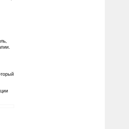
ль,
апии.
оторый
кции