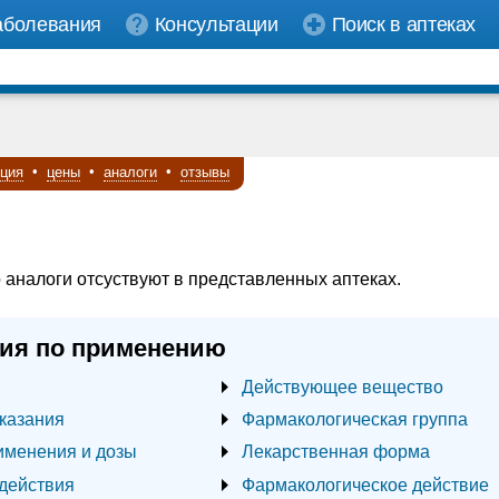
аболевания
Консультации
Поиск в аптеках
кция
•
цены
•
аналоги
•
отзывы
 аналоги отсуствуют в представленных аптеках.
ия по применению
Действующее вещество
казания
Фармакологическая группа
именения и дозы
Лекарственная форма
действия
Фармакологическое действие