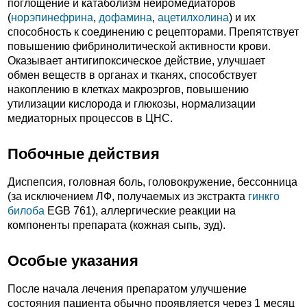
поглощение и катаболизм нейромедиаторов
(
норэпинефрина
,
дофамина
,
ацетилхолина
) и их
способность к соединению с рецепторами. Препятствует
повышению фибринолитической активности крови.
Оказывает антигипоксическое действие, улучшает
обмен веществ в органах и тканях, способствует
накоплению в клетках макроэргов, повышению
утилизации кислорода и глюкозы, нормализации
медиаторных процессов в ЦНС.
Побочные действия
Диспепсия, головная боль, головокружение, бессонница
(за исключением ЛФ, получаемых из экстракта
гинкго
билоба
EGB 761), аллергические реакции на
компоненты препарата (кожная сыпь, зуд).
Особые указания
После начала лечения препаратом улучшение
состояния пациента обычно проявляется через 1 месяц