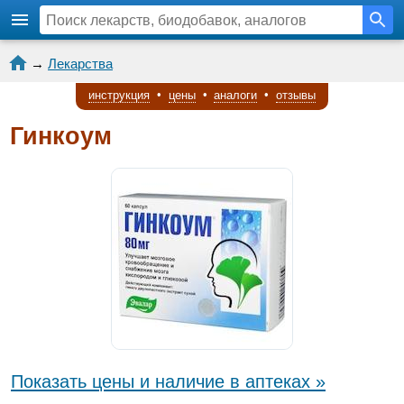
→
Лекарства
инструкция
•
цены
•
аналоги
•
отзывы
Гинкоум
Показать цены и наличие в аптеках »