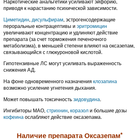
Наркотические анальгетики усиливают эйфорию,
приводя к нарастанию психической зависимости.
Циметидин
,
дисульфирам
, эстрогенсодержащие
пероральные контрацептивы и
эритромицин
увеличивают концентрацию и удлиняют действие
препарата (за счет торможения печеночного
метаболизма), в меньшей степени влияют на оксазепам,
связывающийся с глюкуроновой кислотой.
Гипотензивные ЛС могут усиливать выраженность
снижения АД.
На фоне одновременного назначения
клозапина
возможно усиление угнетения дыхания.
Может повышать токсичность
зидовудина
.
Ингибиторы МАО,
стрихнин
,
коразол
и большие дозы
кофеина
ослабляют действие оксазепама.
*
Наличие препарата Оксазепам