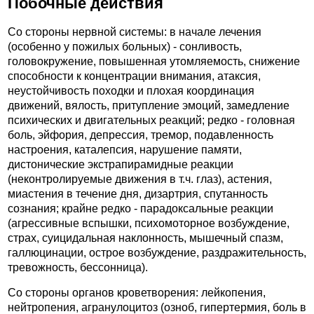
Побочные действия
Со стороны нервной системы: в начале лечения
(особенно у пожилых больных) - сонливость,
головокружение, повышенная утомляемость, снижение
способности к концентрации внимания, атаксия,
неустойчивость походки и плохая координация
движений, вялость, притупление эмоций, замедление
психических и двигательных реакций; редко - головная
боль, эйфория, депрессия, тремор, подавленность
настроения, каталепсия, нарушение памяти,
дистонические экстрапирамидные реакции
(неконтролируемые движения в т.ч. глаз), астения,
миастения в течение дня, дизартрия, спутанность
сознания; крайне редко - парадоксальные реакции
(агрессивные вспышки, психомоторное возбуждение,
страх, суицидальная наклонность, мышечный спазм,
галлюцинации, острое возбуждение, раздражительность,
тревожность, бессонница).
Со стороны органов кроветворения: лейкопения,
нейтропения, агранулоцитоз (озноб, гипертермия, боль в