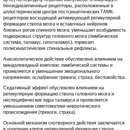
бензодиазепиновые рецепторы, расположенные в
аллостерическом центре постсинаптических ГАМК-
рецепторов восходящей активирующей ретикулярной
формации ствола мозга и вставочных нейронов
боковых рогов спинного мозга; уменьшает возбудимость
подкорковых структур головного мозга (лимбическая
система, таламус, гипоталамус), тормозит
полисинаптические спинальные рефлексы.
Анксиолитическое действие обусловлено влиянием на
миндалевидный комплекс лимбической системы и
проявляется в уменьшении эмоционального
напряжения, ослаблении тревоги, страха, беспокойства.
Седативный эффект обусловлен влиянием на
ретикулярную формацию ствола головного мозга и
неспецифические ядра таламуса и проявляется
уменьшением симптоматики невротического
происхождения (тревоги, страха).
Основной механизм снотворного действия заключается
в угнетении клеток ретикулярной формации ствола