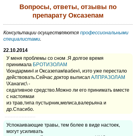
Вопросы, ответы, отзывы по
препарату Оксазепам
Консультации осуществляются
профессиональными
специалистами
.
22.10.2014
У меня проблемы со сном .Я долгое время
принимала
БРОТИЗОЛАМ
\бондармин\ и Оксазепам\вабен\, иэто уже перестало
действовать.Сейчас доктор выписал
АЛПРАЗОЛАМ
\Ханагис\ -
седативное средство.Можно ли его принимать вместе
с настоямаи
из трав,типа пустырник,мелиса,валерьяна и
др.Спасибо.
Успокаивающие травы, тем более в виде настоек,
могут усиливать