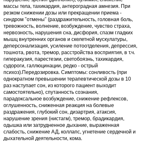
массы тела, тахикардия, антероградная амнезия. При
резком снижении дозы или прекращении приема -
синдром "отмены" (раздражительность, головная боль,
тревожность, волнение, возбуждение, чувство страха,
нервозность, нарушения сна, дисфория, спазм гладких
мышц внутренних органов и скелетной мускулатуры,
деперсонализация, усиление потоотделения, депрессия,
тошнота, рвота, тремор, расстройства восприятия, в т.ч.
гиперакузия, парестезии, светобоязнь, тахикардия,
судороги, галлюцинации, редко - острый
психоз).Передозировка. Симптомы: сонливость (при
однократном превышении терапевтической дозы в 10
раз наступает сон, из которого пациент выходит
самостоятельно), спутанность сознания,
парадоксальное возбуждение, снижение рефлексов,
оглушенность, сниженная реакция на болевые
раздражения, глубокий сон, дизартрия, атаксия,
нарушение зрения (нистагм), тремор, брадикардия,
одышка или затрудненное дыхание, выраженная
слабость, снижение АД, коллапс, угнетение сердечной и
дыхательной деятельности, кома.