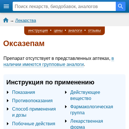
→
Лекарства
инструкция
•
цены
•
аналоги
•
отзывы
Оксазепам
Препарат отсутствует в представленных аптеках,
в
наличии имеются групповые аналоги
.
Инструкция по применению
Показания
Действующее
вещество
Противопоказания
Фармакологическая
Способ применения
группа
и дозы
Лекарственная
Побочные действия
форма