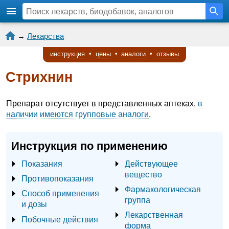
→
Лекарства
инструкция
•
цены
•
аналоги
•
отзывы
Стрихнин
Препарат отсутствует в представленных аптеках,
в
наличии имеются групповые аналоги
.
Инструкция по применению
Показания
Действующее
вещество
Противопоказания
Фармакологическая
Способ применения
группа
и дозы
Лекарственная
Побочные действия
форма