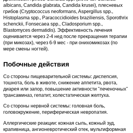
albicans, Candida glabrata, Candida krusei), плесневых
грибов (Cryptococcus neoformans, Aspergillus spp.,
Histoplasma spp., Paracoccidioides braziliensis, Sporothrix
schenckii, Fonsecaea spp., Cladosporium spp.,
Blastomyces dermatidis). Эффективность лечения
оценивается через 2-4 нед после прекращения терапии
(при микозах), через 6-9 мес - при онихомикозах (по
мере смены ногтей).
Побочные действия
Со стороны пищеварительной системы: диспепсия,
тошнота, боль в животе, снижение аппетита, рвота,
диарея или запор, повышение активности "печеночных"
трансаминаз, гепатит, холестатическая желтуха.
Со стороны нервной системы: головная боль,
головокружение, периферическая невропатия.
Аллергические реакции: кожная сыпь, кожный зуд,
крапивница, ангионевротический отек, мультиформная