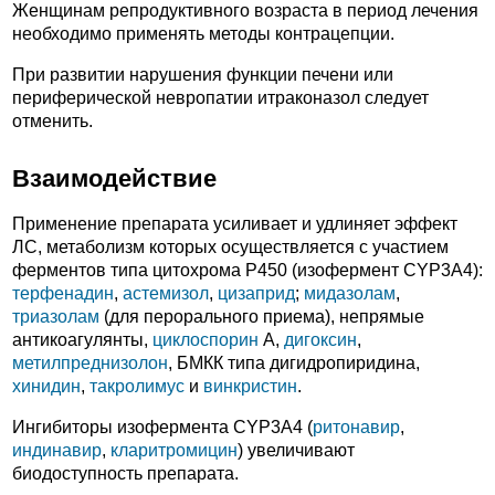
Женщинам репродуктивного возраста в период лечения
необходимо применять методы контрацепции.
При развитии нарушения функции печени или
периферической невропатии итраконазол следует
отменить.
Взаимодействие
Применение препарата усиливает и удлиняет эффект
ЛС, метаболизм которых осуществляется с участием
ферментов типа цитохрома P450 (изофермент CYP3A4):
терфенадин
,
астемизол
,
цизаприд
;
мидазолам
,
триазолам
(для перорального приема), непрямые
антикоагулянты,
циклоспорин
А,
дигоксин
,
метилпреднизолон
, БМКК типа дигидропиридина,
хинидин
,
такролимус
и
винкристин
.
Ингибиторы изофермента CYP3A4 (
ритонавир
,
индинавир
,
кларитромицин
) увеличивают
биодоступность препарата.