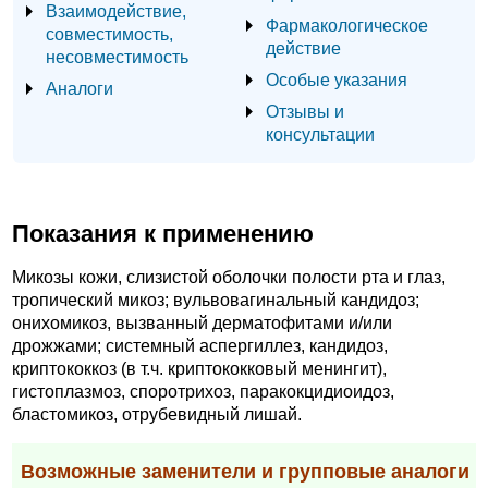
Взаимодействие,
Фармакологическое
совместимость,
действие
несовместимость
Особые указания
Аналоги
Отзывы и
консультации
Показания к применению
Микозы кожи, слизистой оболочки полости рта и глаз,
тропический микоз; вульвовагинальный кандидоз;
онихомикоз, вызванный дерматофитами и/или
дрожжами; системный аспергиллез, кандидоз,
криптококкоз (в т.ч. криптококковый менингит),
гистоплазмоз, споротрихоз, паракокцидиоидоз,
бластомикоз, отрубевидный лишай.
Возможные заменители и групповые аналоги