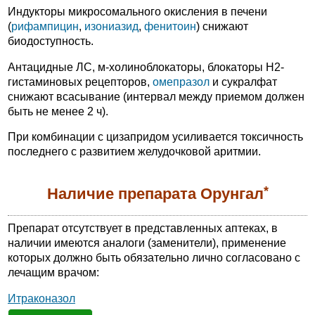
Индукторы микросомального окисления в печени
(
рифампицин
,
изониазид
,
фенитоин
) снижают
биодоступность.
Антацидные ЛС, м-холиноблокаторы, блокаторы H2-
гистаминовых рецепторов,
омепразол
и сукралфат
снижают всасывание (интервал между приемом должен
быть не менее 2 ч).
При комбинации с цизапридом усиливается токсичность
последнего с развитием желудочковой аритмии.
*
Наличие препарата Орунгал
Препарат отсутствует в представленных аптеках, в
наличии имеются аналоги (заменители), применение
которых должно быть обязательно лично согласовано с
лечащим врачом:
Итраконазол