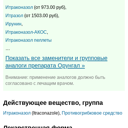
Итраконазол
(от 973.00 руб),
Итразол
(от 1503.00 руб),
Ирунин
,
Итраконазол-АКОС
,
Итраконазол пеллеты
…
Показать все заменители и групповые
аналоги препарата Орунгал »
Внимание: применение аналогов должно быть
согласовано с лечащим врачом.
Действующее вещество, группа
Итраконазол
(Itraconazole),
Противогрибковое средство
Лекарственная форма