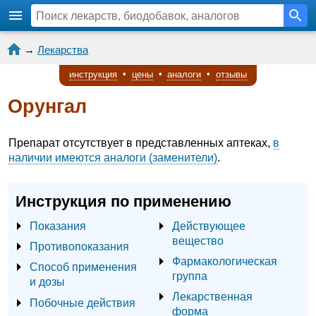
→
Лекарства
инструкция
•
цены
•
аналоги
•
отзывы
Орунгал
Препарат отсутствует в представленных аптеках,
в
наличии имеются аналоги (заменители)
.
Инструкция по применению
Показания
Действующее
вещество
Противопоказания
Фармакологическая
Способ применения
группа
и дозы
Лекарственная
Побочные действия
форма