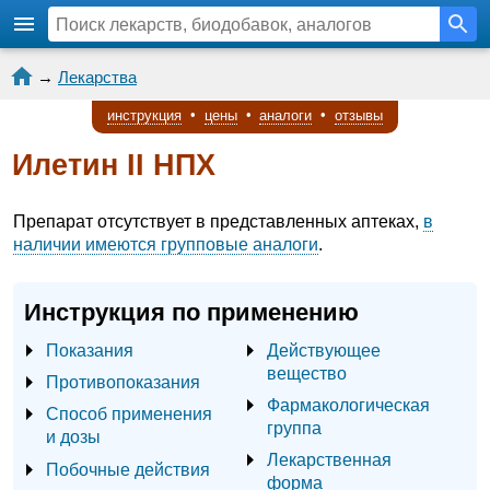
→
Лекарства
инструкция
•
цены
•
аналоги
•
отзывы
Илетин II НПХ
Препарат отсутствует в представленных аптеках,
в
наличии имеются групповые аналоги
.
Инструкция по применению
Показания
Действующее
вещество
Противопоказания
Фармакологическая
Способ применения
группа
и дозы
Лекарственная
Побочные действия
форма