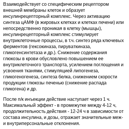
Взаимодействует со специфическим рецептором
внешней мембраны клеток и образует
инсулинрецепторный комплекс. Через активацию
синтеза цАМФ (в жировых клетках и клетках печени) или
непосредственно проникая в клетку (мышцы),
инсулинрецепторный комплекс стимулирует
внутриклеточные процессы, в т.ч. синтез ряда ключевых
ферментов (гексокиназа, пируваткиназа,
гликогенсинтетаза и др.). Снижение содержания
глюкозы в крови обусловлено повышением ее
внутриклеточного транспорта, усилением поглощения и
усвоения тканями, стимуляцией липогенеза,
гликогеногенеза, синтеза белка, снижением скорости
продукции глюкозы печенью (снижение распада
гликогена) и др.
После п/к инъекции действие наступает через 1 ч.
Максимальный эффект - в промежутке между 4-12 ч,
продолжительность действия - 12-24 ч в зависимости от
состава инсулина, и дозы, отражает значительные меж-
и внутриперсональные отклонения.