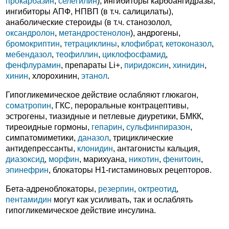
прокарбазин
,
селегилин
), ингибиторы карбоангидразы,
ингибиторы АПФ, НПВП (в т.ч. салицилаты),
анаболические стероиды (в т.ч. станозолол,
оксандролон
,
метандростенолон
), андрогены,
бромокриптин
,
тетрациклины
,
клофибрат
,
кетоконазол
,
мебендазол
,
теофиллин
,
циклофосфамид
,
фенфлурамин
, препараты Li+,
пиридоксин
,
хинидин
,
хинин
, хлорохинин,
этанол
.
Гипогликемическое действие ослабляют глюкагон,
соматропин
, ГКС, пероральные контрацептивы,
эстрогены, тиазидные и петлевые диуретики, БМКК,
тиреоидные гормоны,
гепарин
,
сульфинпиразон
,
симпатомиметики,
даназол
, трициклические
антидепрессанты,
клонидин
, антагонисты кальция,
диазоксид
,
морфин
, марихуана,
никотин
,
фенитоин
,
эпинефрин
, блокаторы H1-гистаминовых рецепторов.
Бета-адреноблокаторы,
резерпин
,
октреотид
,
пентамидин
могут как усиливать, так и ослаблять
гипогликемическое действие инсулина.