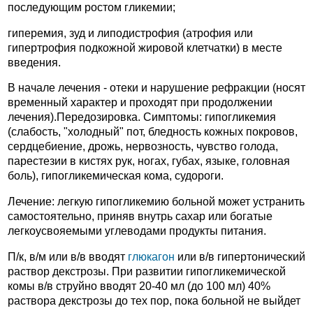
последующим ростом гликемии;
гиперемия, зуд и липодистрофия (атрофия или
гипертрофия подкожной жировой клетчатки) в месте
введения.
В начале лечения - отеки и нарушение рефракции (носят
временный характер и проходят при продолжении
лечения).Передозировка. Симптомы: гипогликемия
(слабость, "холодный" пот, бледность кожных покровов,
сердцебиение, дрожь, нервозность, чувство голода,
парестезии в кистях рук, ногах, губах, языке, головная
боль), гипогликемическая кома, судороги.
Лечение: легкую гипогликемию больной может устранить
самостоятельно, приняв внутрь сахар или богатые
легкоусвояемыми углеводами продукты питания.
П/к, в/м или в/в вводят
глюкагон
или в/в гипертонический
раствор декстрозы. При развитии гипогликемической
комы в/в струйно вводят 20-40 мл (до 100 мл) 40%
раствора декстрозы до тех пор, пока больной не выйдет