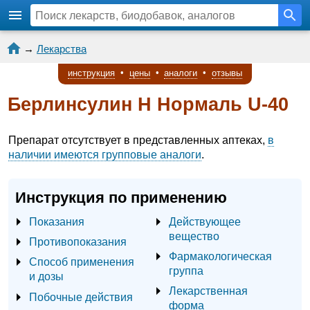
→
Лекарства
инструкция
•
цены
•
аналоги
•
отзывы
Берлинсулин Н Нормаль U-40
Препарат отсутствует в представленных аптеках,
в
наличии имеются групповые аналоги
.
Инструкция по применению
Показания
Действующее
вещество
Противопоказания
Фармакологическая
Способ применения
группа
и дозы
Лекарственная
Побочные действия
форма