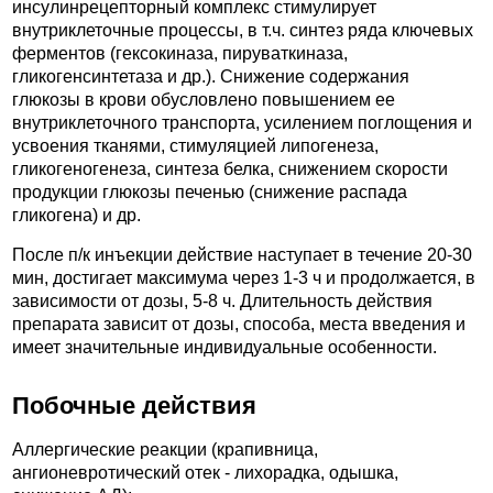
инсулинрецепторный комплекс стимулирует
внутриклеточные процессы, в т.ч. синтез ряда ключевых
ферментов (гексокиназа, пируваткиназа,
гликогенсинтетаза и др.). Снижение содержания
глюкозы в крови обусловлено повышением ее
внутриклеточного транспорта, усилением поглощения и
усвоения тканями, стимуляцией липогенеза,
гликогеногенеза, синтеза белка, снижением скорости
продукции глюкозы печенью (снижение распада
гликогена) и др.
После п/к инъекции действие наступает в течение 20-30
мин, достигает максимума через 1-3 ч и продолжается, в
зависимости от дозы, 5-8 ч. Длительность действия
препарата зависит от дозы, способа, места введения и
имеет значительные индивидуальные особенности.
Побочные действия
Аллергические реакции (крапивница,
ангионевротический отек - лихорадка, одышка,