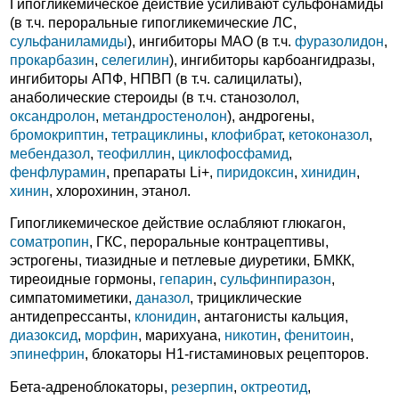
Гипогликемическое действие усиливают сульфонамиды
(в т.ч. пероральные гипогликемические ЛС,
сульфаниламиды
), ингибиторы МАО (в т.ч.
фуразолидон
,
прокарбазин
,
селегилин
), ингибиторы карбоангидразы,
ингибиторы АПФ, НПВП (в т.ч. салицилаты),
анаболические стероиды (в т.ч. станозолол,
оксандролон
,
метандростенолон
), андрогены,
бромокриптин
,
тетрациклины
,
клофибрат
,
кетоконазол
,
мебендазол
,
теофиллин
,
циклофосфамид
,
фенфлурамин
, препараты Li+,
пиридоксин
,
хинидин
,
хинин
, хлорохинин, этанол.
Гипогликемическое действие ослабляют глюкагон,
соматропин
, ГКС, пероральные контрацептивы,
эстрогены, тиазидные и петлевые диуретики, БМКК,
тиреоидные гормоны,
гепарин
,
сульфинпиразон
,
симпатомиметики,
даназол
, трициклические
антидепрессанты,
клонидин
, антагонисты кальция,
диазоксид
,
морфин
, марихуана,
никотин
,
фенитоин
,
эпинефрин
, блокаторы H1-гистаминовых рецепторов.
Бета-адреноблокаторы,
резерпин
,
октреотид
,