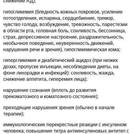
снижение АД);
гипогликемия (бледность кожных покровов, усиление
потоотделения, испарина, сердцебиение, тремор,
чувство голода, возбуждение, тревожность, парестезии
в области рта, головная боль, сонливость, бессонница,
страх, депрессивное настроение, раздражительность,
необычное поведение, неуверенность движений,
нарушения речи и зрения), гипогликемическая кома;
гипергликемия и диабетический ацидоз (при низких
дозах, пропуске инъекции, несоблюдении диеты, на
фоне лихорадки и инфекций): сонливость, жажда,
снижение аппетита, гиперемия лица);
нарушение сознания (вплоть до развития
прекоматозного и коматозного состояния);
преходящие нарушения зрения (обычно в начале
терапии);
иммунологические перекрестные реакции с инсулином
человека; повышение титра антиинсулиновых антител с