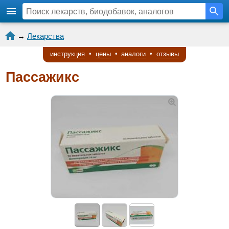
→
Лекарства
инструкция
•
цены
•
аналоги
•
отзывы
Пассажикс