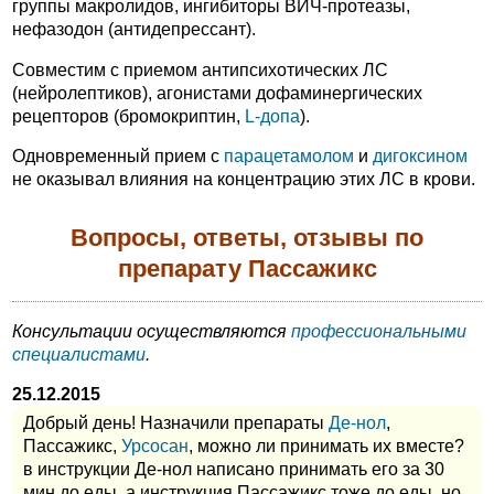
группы макролидов, ингибиторы ВИЧ-протеазы,
нефазодон (антидепрессант).
Совместим с приемом антипсихотических ЛС
(нейролептиков), агонистами дофаминергических
рецепторов (бромокриптин,
L-допа
).
Одновременный прием с
парацетамолом
и
дигоксином
не оказывал влияния на концентрацию этих ЛС в крови.
Вопросы, ответы, отзывы по
препарату Пассажикс
Консультации осуществляются
профессиональными
специалистами
.
25.12.2015
Добрый день! Назначили препараты
Де-нол
,
Пассажикс,
Урсосан
, можно ли принимать их вместе?
в инструкции Де-нол написано принимать его за 30
мин до еды, а инструкция Пассажикс тоже до еды, но