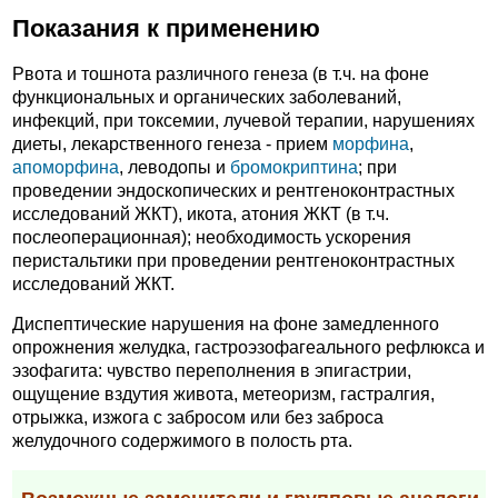
Показания к применению
Рвота и тошнота различного генеза (в т.ч. на фоне
функциональных и органических заболеваний,
инфекций, при токсемии, лучевой терапии, нарушениях
диеты, лекарственного генеза - прием
морфина
,
апоморфина
, леводопы и
бромокриптина
; при
проведении эндоскопических и рентгеноконтрастных
исследований ЖКТ), икота, атония ЖКТ (в т.ч.
послеоперационная); необходимость ускорения
перистальтики при проведении рентгеноконтрастных
исследований ЖКТ.
Диспептические нарушения на фоне замедленного
опрожнения желудка, гастроэзофагеального рефлюкса и
эзофагита: чувство переполнения в эпигастрии,
ощущение вздутия живота, метеоризм, гастралгия,
отрыжка, изжога с забросом или без заброса
желудочного содержимого в полость рта.