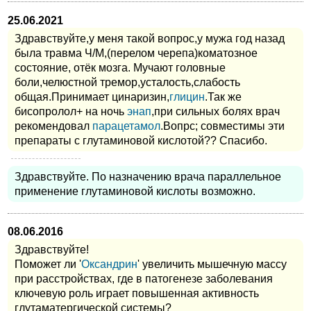
25.06.2021
Здравствуйте,у меня такой вопрос,у мужа год назад
была травма Ч/М,(перелом черепа)коматозное
состояние, отёк мозга. Мучают головные
боли,челюстной тремор,усталость,слабость
общая.Принимает цинаризин,
глицин
.Так же
бисопролол+ на ночь
энап
,при сильных болях врач
рекомендовал
парацетамол
.Вопрс; совместимы эти
препараты с глутаминовой кислотой?? Спасибо.
Здравствуйте. По назначению врача параллельное
применение глутаминовой кислоты возможно.
08.06.2016
Здравствуйте!
Поможет ли '
Оксандрин
' увеличить мышечную массу
при расстройствах, где в патогенезе заболевания
ключевую роль играет повышенная активность
глутаматергической системы?