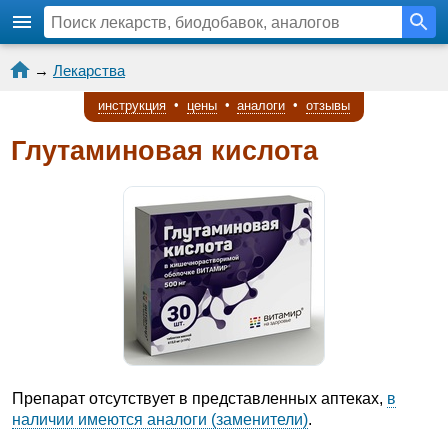
→
Лекарства
инструкция
•
цены
•
аналоги
•
отзывы
Глутаминовая кислота
Препарат отсутствует в представленных аптеках,
в
наличии имеются аналоги (заменители)
.