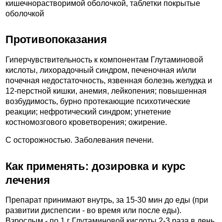
кишечнорастворимой оболочкой, таблетки покрытые
оболочкой
Противопоказания
Гиперчувствительность к компонентам Глутаминовой
кислоты, лихорадочный синдром, печеночная и/или
почечная недостаточность, язвенная болезнь желудка и
12-перстной кишки, анемия, лейкопения; повышенная
возбудимость, бурно протекающие психотические
реакции; нефротический синдром; угнетение
костномозгового кроветворения; ожирение.
C осторожностью. Заболевания печени.
Как применять: дозировка и курс
лечения
Препарат принимают внутрь, за 15-30 мин до еды (при
развитии диспепсии - во время или после еды).
Взрослым - по 1 г Глутаминовой кислоты 2-3 раза в день.