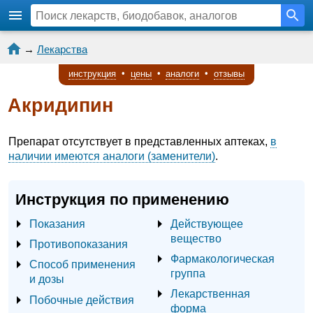
→
Лекарства
инструкция
•
цены
•
аналоги
•
отзывы
Акридипин
Препарат отсутствует в представленных аптеках,
в
наличии имеются аналоги (заменители)
.
Инструкция по применению
Показания
Действующее
вещество
Противопоказания
Фармакологическая
Способ применения
группа
и дозы
Лекарственная
Побочные действия
форма