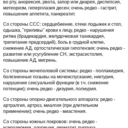
во рту, анорексия, рвота, запор или диарея, диспепсия,
метеоризм, гиперплазия десен; очень редко - гастрит,
повышение аппетита, панкреатит.
Со стороны ССС: сердцебиение, отеки лодыжек и стоп,
одышка, "приливы" крови к лицу, редко - нарушения
ритма (брадикардия, желудочковая тахикардия,
трепетание предсердий), боль в грудной клетке,
снижение АД, ортостатическая гипотензия; очень редко -
развитие или усугубление СН, экстрасистолия,
повышение АД, мигрень.
Со стороны мочеполовой системы: редко - поллакиурия,
болезненные позывы на мочеиспускание, никтурия,
нарушение сексуальной функции (в т.ч. снижение
потенции); очень редко - дизурия, полиурия.
Со стороны опорно-двигательного аппарата: редко -
артралгия, артроз, миалгия (при длительном
применении); очень редко - миастения.
Со стороны кожных покровов: очень редко -
ксеродермия, алопеция, дерматит, пурпура.