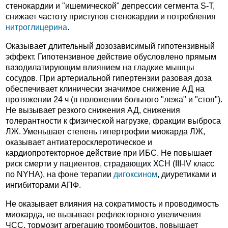
стенокардии и "ишемической" депрессии сегмента S-T,
снижает частоту приступов стенокардии и потребления
нитроглицерина
.
Оказывает длительный дозозависимый гипотензивный
эффект. Гипотензивное действие обусловлено прямым
вазодилатирующим влиянием на гладкие мышцы
сосудов. При артериальной гипертензии разовая доза
обеспечивает клинически значимое снижение АД на
протяжении 24 ч (в положении больного "лежа" и "стоя").
Не вызывает резкого снижения АД, снижения
толерантности к физической нагрузке, фракции выброса
ЛЖ. Уменьшает степень гипертрофии миокарда ЛЖ,
оказывает антиатеросклеротическое и
кардиопротекторное действие при ИБС. Не повышает
риск смерти у пациентов, страдающих ХСН (III-IV класс
по NYHA), на фоне терапии
дигоксином
, диуретиками и
ингибиторами АПФ.
Не оказывает влияния на сократимость и проводимость
миокарда, не вызывает рефлекторного увеличения
ЧСС, тормозит агрегацию тромбоцитов, повышает