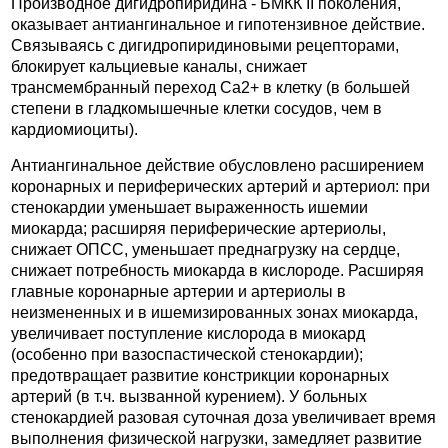
Производное дигидропиридина - БМКК II поколения,
оказывает антиангинальное и гипотензивное действие.
Связываясь с дигидропиридиновыми рецепторами,
блокирует кальциевые каналы, снижает
трансмембранный переход Ca2+ в клетку (в большей
степени в гладкомышечные клетки сосудов, чем в
кардиомиоциты).
Антиангинальное действие обусловлено расширением
коронарных и периферических артерий и артериол: при
стенокардии уменьшает выраженность ишемии
миокарда; расширяя периферические артериолы,
снижает ОПСС, уменьшает преднагрузку на сердце,
снижает потребность миокарда в кислороде. Расширяя
главные коронарные артерии и артериолы в
неизмененных и в ишемизированных зонах миокарда,
увеличивает поступление кислорода в миокард
(особенно при вазоспастической стенокардии);
предотвращает развитие констрикции коронарных
артерий (в т.ч. вызванной курением). У больных
стенокардией разовая суточная доза увеличивает время
выполнения физической нагрузки, замедляет развитие