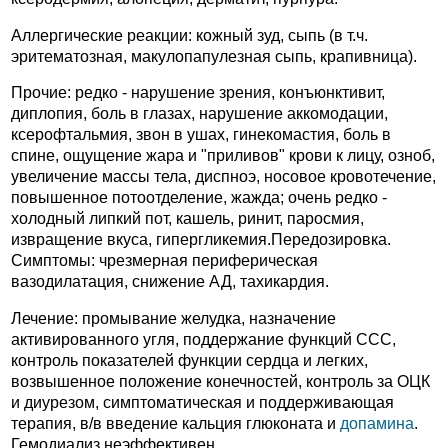
Аллергические реакции: кожный зуд, сыпь (в т.ч.
эритематозная, макулопапулезная сыпь, крапивница).
Прочие: редко - нарушение зрения, конъюнктивит,
диплопия, боль в глазах, нарушение аккомодации,
ксерофтальмия, звон в ушах, гинекомастия, боль в
спине, ощущение жара и "приливов" крови к лицу, озноб,
увеличение массы тела, диспноэ, носовое кровотечение,
повышенное потоотделение, жажда; очень редко -
холодный липкий пот, кашель, ринит, паросмия,
извращение вкуса, гипергликемия.Передозировка.
Симптомы: чрезмерная периферическая
вазодилатация, снижение АД, тахикардия.
Лечение: промывание желудка, назначение
активированного угля, поддержание функций ССС,
контроль показателей функции сердца и легких,
возвышенное положение конечностей, контроль за ОЦК
и диурезом, симптоматическая и поддерживающая
терапия, в/в введение кальция глюконата и
допамина
.
Гемодиализ неэффективен.