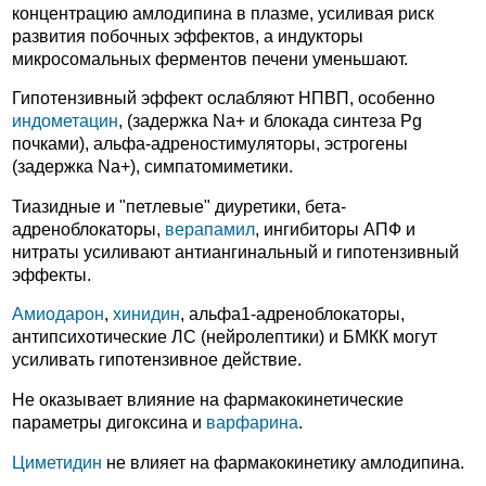
концентрацию амлодипина в плазме, усиливая риск
развития побочных эффектов, а индукторы
микросомальных ферментов печени уменьшают.
Гипотензивный эффект ослабляют НПВП, особенно
индометацин
, (задержка Na+ и блокада синтеза Pg
почками), альфа-адреностимуляторы, эстрогены
(задержка Na+), симпатомиметики.
Тиазидные и "петлевые" диуретики, бета-
адреноблокаторы,
верапамил
, ингибиторы АПФ и
нитраты усиливают антиангинальный и гипотензивный
эффекты.
Амиодарон
,
хинидин
, альфа1-адреноблокаторы,
антипсихотические ЛС (нейролептики) и БМКК могут
усиливать гипотензивное действие.
Не оказывает влияние на фармакокинетические
параметры дигоксина и
варфарина
.
Циметидин
не влияет на фармакокинетику амлодипина.