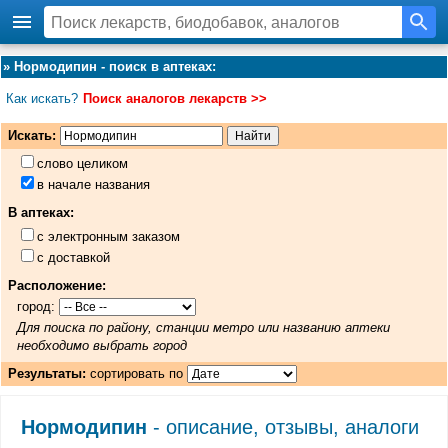
»
Нормодипин - поиск в аптеках
:
Как искать?
Поиск аналогов лекарств >>
Искать:
слово целиком
в начале названия
В аптеках:
с электронным заказом
с доставкой
Расположение:
город:
Для поиска по району, станции метро или названию аптеки
необходимо выбрать город
Результаты:
сортировать по
Нормодипин
- описание, отзывы, аналоги