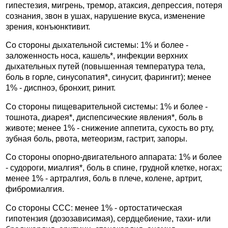
гипестезия, мигрень, тремор, атаксия, депрессия, потеря
сознания, звон в ушах, нарушение вкуса, изменение
зрения, конъюнктивит.
Со стороны дыхательной системы: 1% и более -
заложенность носа, кашель*, инфекции верхних
дыхательных путей (повышенная температура тела,
боль в горле, синусопатия*, синусит, фарингит); менее
1% - диспноэ, бронхит, ринит.
Со стороны пищеварительной системы: 1% и более -
тошнота, диарея*, диспепсические явления*, боль в
животе; менее 1% - снижение аппетита, сухость во рту,
зубная боль, рвота, метеоризм, гастрит, запоры.
Со стороны опорно-двигательного аппарата: 1% и более
- судороги, миалгия*, боль в спине, грудной клетке, ногах;
менее 1% - артралгия, боль в плече, колене, артрит,
фибромиалгия.
Со стороны ССС: менее 1% - ортостатическая
гипотензия (дозозависимая), сердцебиение, тахи- или