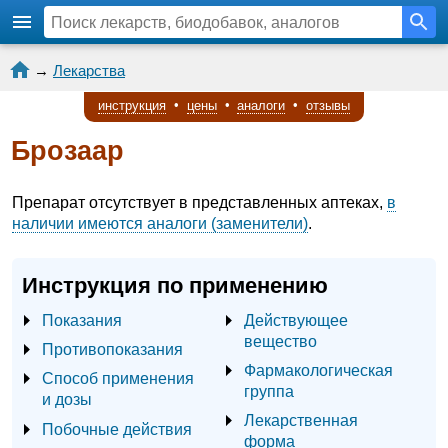
→
Лекарства
инструкция
•
цены
•
аналоги
•
отзывы
Брозаар
Препарат отсутствует в представленных аптеках,
в
наличии имеются аналоги (заменители)
.
Инструкция по применению
Показания
Действующее
вещество
Противопоказания
Фармакологическая
Способ применения
группа
и дозы
Лекарственная
Побочные действия
форма