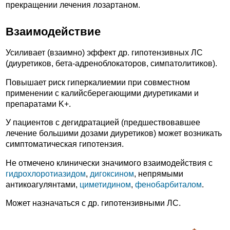
прекращении лечения лозартаном.
Взаимодействие
Усиливает (взаимно) эффект др. гипотензивных ЛС
(диуретиков, бета-адреноблокаторов, симпатолитиков).
Повышает риск гиперкалиемии при совместном
применении с калийсберегающими диуретиками и
препаратами K+.
У пациентов с дегидратацией (предшествовавшее
лечение большими дозами диуретиков) может возникать
симптоматическая гипотензия.
Не отмечено клинически значимого взаимодействия с
гидрохлоротиазидом
,
дигоксином
, непрямыми
антикоагулянтами,
циметидином
,
фенобарбиталом
.
Может назначаться с др. гипотензивными ЛС.