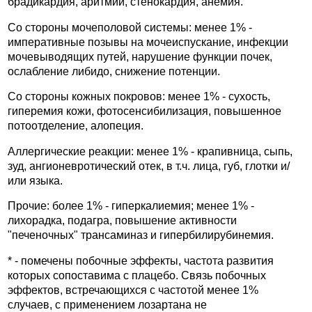
брадикардия, аритмии, стенокардия, анемия.
Со стороны мочеполовой системы: менее 1% -
императивные позывы на мочеиспускание, инфекции
мочевыводящих путей, нарушение функции почек,
ослабление либидо, снижение потенции.
Со стороны кожных покровов: менее 1% - сухость,
гиперемия кожи, фотосенсибилизация, повышенное
потоотделение, алопеция.
Аллергические реакции: менее 1% - крапивница, сыпь,
зуд, ангионевротический отек, в т.ч. лица, губ, глотки и/
или языка.
Прочие: более 1% - гиперкалиемия; менее 1% -
лихорадка, подагра, повышение активности
"печеночных" трансаминаз и гипербилирубинемия.
* - помечены побочные эффекты, частота развития
которых сопоставима с плацебо. Связь побочных
эффектов, встречающихся с частотой менее 1%
случаев, с применением лозартана не