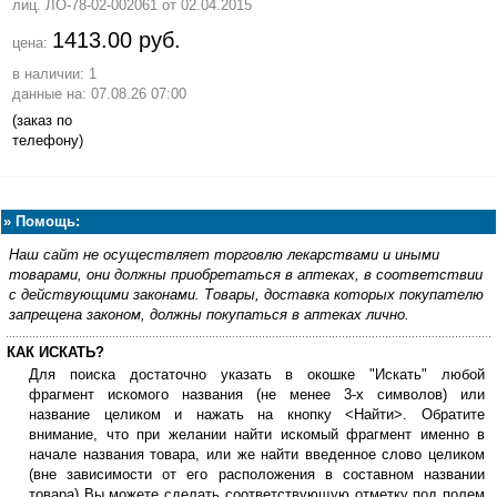
лиц. ЛО-78-02-002061
от 02.04.2015
1413.00 руб.
цена:
в наличии: 1
данные на: 07.08.26 07:00
(заказ по
телефону)
»
Помощь:
Наш сайт не осуществляет торговлю лекарствами и иными
товарами, они должны приобретаться в аптеках, в соответствии
с действующими законами. Товары, доставка которых покупателю
запрещена законом, должны покупаться в аптеках лично.
КАК ИСКАТЬ?
Для поиска достаточно указать в окошке "Искать" любой
фрагмент искомого названия (не менее 3-х символов) или
название целиком и нажать на кнопку <Найти>. Обратите
внимание, что при желании найти искомый фрагмент именно в
начале названия товара, или же найти введенное слово целиком
(вне зависимости от его расположения в составном названии
товара) Вы можете сделать соответствующую отметку под полем