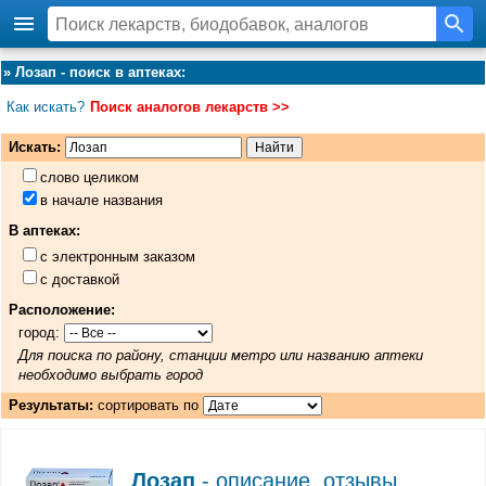
»
Лозап - поиск в аптеках
:
Как искать?
Поиск аналогов лекарств >>
Искать:
слово целиком
в начале названия
В аптеках:
с электронным заказом
с доставкой
Расположение:
город:
Для поиска по району, станции метро или названию аптеки
необходимо выбрать город
Результаты:
сортировать по
Лозап
- описание, отзывы,