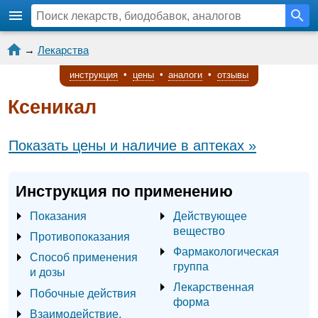
→
Лекарства
инструкция
•
цены
•
аналоги
•
отзывы
Ксеникал
Показать цены и наличие в аптеках »
Инструкция по применению
Показания
Действующее
вещество
Противопоказания
Фармакологическая
Способ применения
группа
и дозы
Лекарственная
Побочные действия
форма
Взаимодействие,