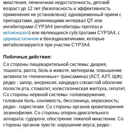
миастения, печеночная недостаточность, детский
возраст до 12 лет (безопасность и эффективность
применения не установлена); одновременный прием с
препаратами, удлиняющими интервал QT или
ингибиторами CYP3А4 (ингибиторы протеаз и
кетоконазол
) или являющихся субстратами CYP3A4, с
церивастатином
и бензодиазепинами, которые
метаболизируются при участии CYP3A4.
Побочные действия:
Со стороны пищеварительной системы: диарея,
тошнота, рвота, боль в животе, метеоризм, повышение
активности <печеночных> трансаминаз (АСТ, АЛТ, ЩФ);
редко - запор, анорексия, кандидоз слизистой оболочки
полости рта, стоматит, холестатическая желтуха, гепатит.
Со стороны нервной системы: головокружение,
головная боль, сонливость, бессонница, нервозность;
редко - парестезия. Со стороны органов кроветворения:
эозинофилия. Со стороны опорно-двигательного
аппарата: судороги, обострение тяжелой миастении. Со
стороны органов чувств: нарушение вкуса; редко -