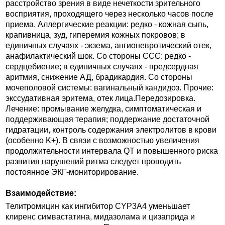
расстройство зрения в виде нечеткости зрительного
восприятия, проходящего через несколько часов после
приема. Аллергические реакции: редко - кожная сыпь,
крапивница, зуд, гиперемия кожных покровов; в
единичных случаях - экзема, ангионевротический отек,
анафилактический шок. Со стороны ССС: редко -
сердцебиение; в единичных случаях - предсердная
аритмия, снижение АД, брадикардия. Со стороны
мочеполовой системы: вагинальный кандидоз. Прочие:
экссудативная эритема, отек лица.Передозировка.
Лечение: промывание желудка, симптоматическая и
поддерживающая терапия; поддержание достаточной
гидратации, контроль содержания электролитов в крови
(особенно K+). В связи с возможностью увеличения
продолжительности интервала QT и повышенного риска
развития нарушений ритма следует проводить
постоянное ЭКГ-мониторирование.
Взаимодействие:
Телитромицин как ингибитор CYP3A4 уменьшает
клиренс симвастатина, мидазолама и цизаприда и