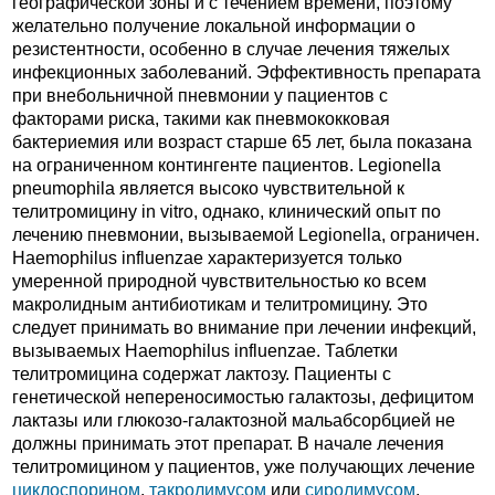
географической зоны и с течением времени, поэтому
желательно получение локальной информации о
резистентности, особенно в случае лечения тяжелых
инфекционных заболеваний. Эффективность препарата
при внебольничной пневмонии у пациентов с
факторами риска, такими как пневмококковая
бактериемия или возраст старше 65 лет, была показана
на ограниченном контингенте пациентов. Legionella
pneumophila является высоко чувствительной к
телитромицину in vitro, однако, клинический опыт по
лечению пневмонии, вызываемой Legionella, ограничен.
Haemophilus influenzae характеризуется только
умеренной природной чувствительностью ко всем
макролидным антибиотикам и телитромицину. Это
следует принимать во внимание при лечении инфекций,
вызываемых Haemophilus influenzae. Таблетки
телитромицина содержат лактозу. Пациенты с
генетической непереносимостью галактозы, дефицитом
лактазы или глюкозо-галактозной мальабсорбцией не
должны принимать этот препарат. В начале лечения
телитромицином у пациентов, уже получающих лечение
циклоспорином
,
такролимусом
или
сиролимусом
,