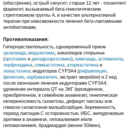
(обострение), острый синусит; старше 12 лет - тонзиллит/
фарингит, вызываемый бета-гемолитическим
стрептококком группы А, в качестве альтернативной
терапии при невозможности лечения бета-лактамными
антибиотиками.
Противопоказания:
Гиперчувствительность, одновременный прием
цизаприда
,
мидазолама
, алкалоидов спорыньи
(
эрготамин
и
дигидроэрготамин
),
пимозида
,
астемизола
,
терфенадина
,
симвастатина
,
аторвастатина
и
ловастатина
; индукторов CYP3A4 (
рифампицин
,
фенитоин
,
карбамазепин
, экстракт зверобоя) и 2 нед
после окончания лечения индукторами CYP3A4;
удлинение интервала QT на ЭКГ (врожденное,
приобретенное, в семейном анамнезе), генетическая
непереносимость галактозы, дефицит лактазы или
глюкозо-галактозная мальабсорбция, беременность,
период лактации.C осторожностью. ИБС, желудочковые
аритмии в анамнезе, гипокалиемия и/или
гипомагниемия, брадикардия (менее 50/мин),