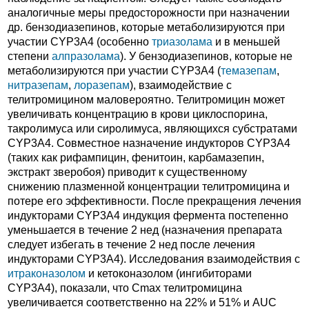
аналогичные меры предосторожности при назначении
др. бензодиазепинов, которые метаболизируются при
участии CYP3A4 (особенно
триазолама
и в меньшей
степени
алпразолама
). У бензодиазепинов, которые не
метаболизируются при участии CYP3A4 (
темазепам
,
нитразепам
,
лоразепам
), взаимодействие с
телитромицином маловероятно. Телитромицин может
увеличивать концентрацию в крови циклоспорина,
такролимуса или сиролимуса, являющихся субстратами
CYP3A4. Совместное назначение индукторов CYP3A4
(таких как рифампицин, фенитоин, карбамазепин,
экстракт зверобоя) приводит к существенному
снижению плазменной концентрации телитромицина и
потере его эффективности. После прекращения лечения
индукторами CYP3A4 индукция фермента постепенно
уменьшается в течение 2 нед (назначения препарата
следует избегать в течение 2 нед после лечения
индукторами CYP3A4). Исследования взаимодействия с
итраконазолом
и кетоконазолом (ингибиторами
CYP3A4), показали, что Cmax телитромицина
увеличивается соответственно на 22% и 51% и AUC