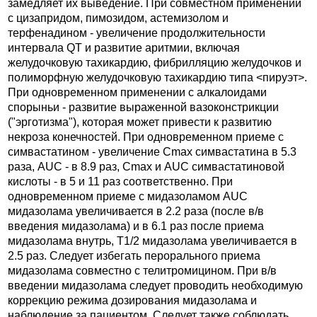
замедляет их выведение. При совместном применении
с цизапридом, пимозидом, астемизолом и
терфенадином - увеличение продолжительности
интервала QT и развитие аритмии, включая
желудочковую тахикардию, фибрилляцию желудочков и
полиморфную желудочковую тахикардию типа <пируэт>.
При одновременном применении с алкалоидами
спорыньи - развитие выраженной вазоконстрикции
("эрготизма"), которая может привести к развитию
некроза конечностей. При одновременном приеме с
симвастатином - увеличение Cmax симвастатина в 5.3
раза, AUC - в 8.9 раз, Cmax и AUC симвастатиновой
кислоты - в 5 и 11 раз соответственно. При
одновременном приеме с мидазоламом AUC
мидазолама увеличивается в 2.2 раза (после в/в
введения мидазолама) и в 6.1 раз после приема
мидазолама внутрь, T1/2 мидазолама увеличивается в
2.5 раз. Следует избегать перорального приема
мидазолама совместно с телитромицином. При в/в
введении мидазолама следует проводить необходимую
коррекцию режима дозирования мидазолама и
наблюдение за пациентом. Следует также соблюдать