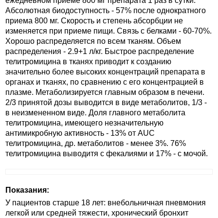
ежедневном приеме 800 мг препарата 1 раз в сутки.
Абсолютная биодоступность - 57% после однократного
приема 800 мг. Скорость и степень абсорбции не
изменяется при приеме пищи. Связь с белками - 60-70%.
Хорошо распределяется по всем тканям. Объем
распределения - 2.9+1 л/кг. Быстрое распределение
телитромицина в тканях приводит к созданию
значительно более высоких концентраций препарата в
органах и тканях, по сравнению с его концентрацией в
плазме. Метаболизируется главным образом в печени.
2/3 принятой дозы выводится в виде метаболитов, 1/3 -
в неизмененном виде. Доля главного метаболита
телитромицина, имеющего незначительную
антимикробную активность - 13% от AUC
телитромицина, др. метаболитов - менее 3%. 76%
телитромицина выводитя с фекалиями и 17% - с мочой.
Показания:
У пациентов старше 18 лет: внебольничная пневмония
легкой или средней тяжести, хронический бронхит