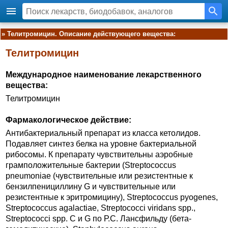
»
Телитромицин. Описание действующего вещества:
Телитромицин
Международное наименование лекарственного
вещества:
Телитромицин
Фармакологическое действие:
Антибактериальный препарат из класса кетолидов.
Подавляет синтез белка на уровне бактериальной
рибосомы. К препарату чувствительны аэробные
грамположительные бактерии (Streptococcus
pneumoniae (чувствительные или резистентные к
бензилпенициллину G и чувствительные или
резистентные к эритромицину), Streptococcus pyogenes,
Streptococcus agalactiae, Streptococci viridans spp.,
Streptococci spp. С и G по Р.С. Лансфильду (бета-