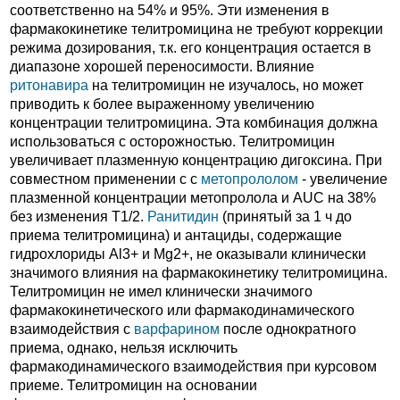
соответственно на 54% и 95%. Эти изменения в
фармакокинетике телитромицина не требуют коррекции
режима дозирования, т.к. его концентрация остается в
диапазоне хорошей переносимости. Влияние
ритонавира
на телитромицин не изучалось, но может
приводить к более выраженному увеличению
концентрации телитромицина. Эта комбинация должна
использоваться с осторожностью. Телитромицин
увеличивает плазменную концентрацию дигоксина. При
совместном применении с с
метопрололом
- увеличение
плазменной концентрации метопролола и AUC на 38%
без изменения T1/2.
Ранитидин
(принятый за 1 ч до
приема телитромицина) и антациды, содержащие
гидрохлориды Al3+ и Mg2+, не оказывали клинически
значимого влияния на фармакокинетику телитромицина.
Телитромицин не имел клинически значимого
фармакокинетического или фармакодинамического
взаимодействия с
варфарином
после однократного
приема, однако, нельзя исключить
фармакодинамического взаимодействия при курсовом
приеме. Телитромицин на основании