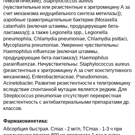
гемолитические), Staphylococcus aureus
(чувствительные или резистентные к эритромицину А за
счет механизма индуцибельного синтеза метилазы));
аэробные грамотрицательные бактерии (Moraxella
catarrhalis (включая штаммы, продуцирующие бета-
лактамазу)); а также Legionella spp., Legionella
pneumophila, Chlamydia pneumoniae, Chlamydia psittaci,
Mycoplasma pneumoniae. Умеренно чувствительны:
Haemophilus influenzae (включая штаммы,
продуцирующие бета-лактамазу); Haemophilus
parainfluenzae. Нечувствительны: Staphylococcus aureus
(резистентные к эритромицину А за счет конститутивного
механизма), Enterobacteriaceae, Pseudomonas,
Acinetobacter. Развитие резистентности к телитромицину
вследствие спонтанной мутации является редким. Для
Streptococcus pneumoniae отсутствует перекрестная
резистентность с антибактериальными препаратами др.
классов.
Фармакокинетика:
Абсорбция быстрая. Cmax - 2 мг/л, TCmax - 1-3 ч при