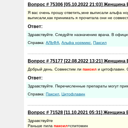
Вопрос # 75306 [05.10.2022 21:03] Женщина 
Я вас очень прошу ответить,мне выписали альфа н
выписали,как принимать я прочитала они не совме
Ответ:
Здравствуйте. Следуйте назначению врача. В офици
Cправка:
АЛЬФА
,
Альфа нормикс
,
Паксил
Вопрос # 75177 [22.08.2022 13:21] Женщина 
Добрый день. Совместим ли
паксил
и цитофлавин. 
Ответ:
Здравствуйте. Перечисленные препараты могут при
Cправка:
Паксил
,
Цитофлавин
Вопрос # 71528 [11.10.2021 05:31] Женщина 
Здравствуйте
Раньше пила
паксил
+спитомин