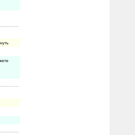
нуть
жете