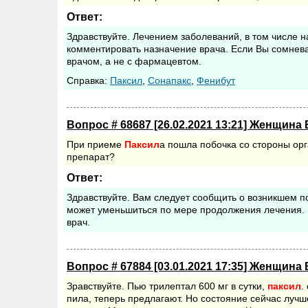
Ответ:
Здравствуйте. Лечением заболеваний, в том числе 
комментировать назначение врача. Если Вы сомнева
врачом, а не с фармацевтом.
Cправка:
Паксил
,
Сонапакс
,
Фенибут
Вопрос # 68687 [26.02.2021 13:21] Женщина 
При приеме
Паксил
а пошла побочка со стороны орг
препарат?
Ответ:
Здравствуйте. Вам следует сообщить о возникшем 
может уменьшиться по мере продолжения лечения.
врач.
Вопрос # 67884 [03.01.2021 17:35] Женщина 
Зравствуйте. Пью трилептал 600 мг в сутки,
паксил
.
пила, теперь предлагают. Но состояние сейчас лучш