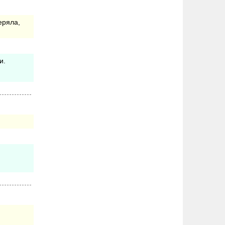
еряла,
и.