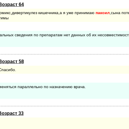
Возраст 64
ормикс,дивертикулез кишечника,а я уже принимаю
паксил
,сына пот
стимы
альных сведения по препаратам нет данных об их несовместимост
Возраст 58
Спасибо.
меняться параллельно по назначению врача.
Возраст 33