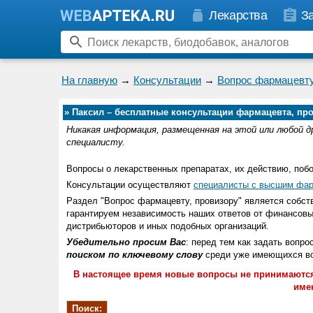
Лекарства
З
На главную
→
Консультации
→
Вопрос фармацевту
»
Паксил – бесплатные консультации фармацевта, про
Никакая информация, размещенная на этой или любой д
специалисту.
Вопросы о лекарственных препаратах, их действию, поб
Консультации осуществляют
специалисты с высшим фар
Раздел "Вопрос фармацевту, провизору" является соб
гарантируем независимость наших ответов от финансовы
дистрибьюторов и иных подобных организаций.
Убедительно просим Вас
: перед тем как задать вопро
поиском по ключевому слову
среди уже имеющихся воп
В настоящее время новые вопросы не принимаются
име
Поиск: