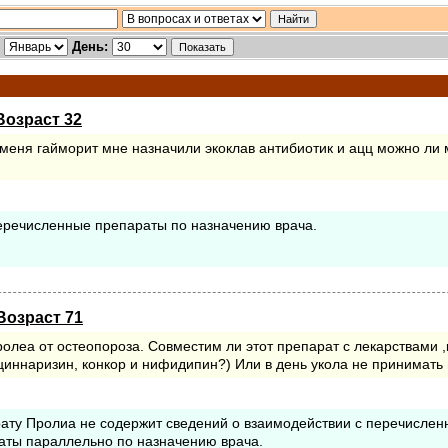
:
День:
Возраст 32
меня гайморит мне назначили экоклав антибиотик и ацц можно ли 
еречисленные препараты по назначению врача.
Возраст 71
олеа от остеопороза. Совместим ли этот препарат с лекарствами 
 циннаризин, конкор и нифидипин?) Или в день укола не принимать
ату Пролиа не содержит сведений о взаимодействии с перечисле
аты параллельно по назначению врача.