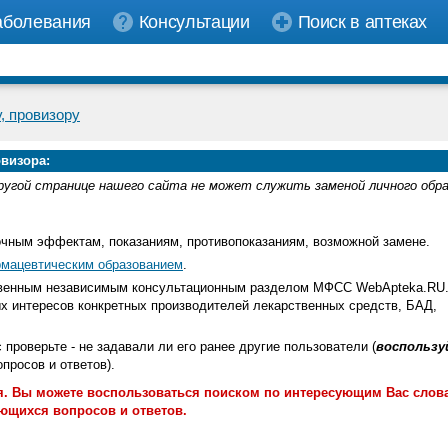
аболевания
Консультации
Поиск в аптеках
, провизору
визора:
ругой странице нашего сайта не может служить заменой личного обр
очным эффектам, показаниям, противопоказаниям, возможной замене.
мацевтическим образованием
.
ственным независимым консультационным разделом МФСС WebApteka.RU
х интересов конкретных производителей лекарственных средств, БАД,
с проверьте - не задавали ли его ранее другие пользователи (
воспользу
росов и ответов).
. Вы можете воспользоваться поиском по интересующим Вас слов
ющихся вопросов и ответов.