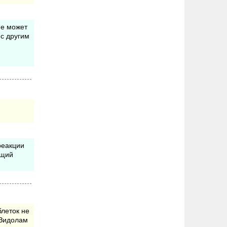
не может
 с другим
реакции
ащий
блеток не
 Зидолам