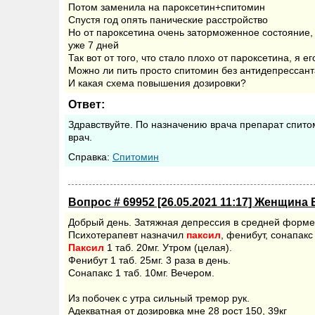
Потом заменила на пароксетин+спитомин
Спустя год опять панические расстройство
Но от пароксетина очень заторможенное состояние, п
уже 7 дней
Так вот от того, что стало плохо от пароксетина, я е
Можно ли пить просто спитомин без антидепрессан
И какая схема повышения дозировки?
Ответ:
Здравствуйте. По назначению врача препарат спит
врач.
Cправка:
Спитомин
Вопрос # 69952 [26.05.2021 11:17] Женщина 
Добрый день. Затяжная депрессия в средней форме
Психотерапевт назначил
паксил
, фенибут, сонапакс
Паксил
1 таб. 20мг. Утром (целая).
Фенибут 1 таб. 25мг. 3 раза в день.
Сонапакс 1 таб. 10мг. Вечером.
Из побочек с утра сильный тремор рук.
Адекватная от дозировка мне 28 рост 150, 39кг