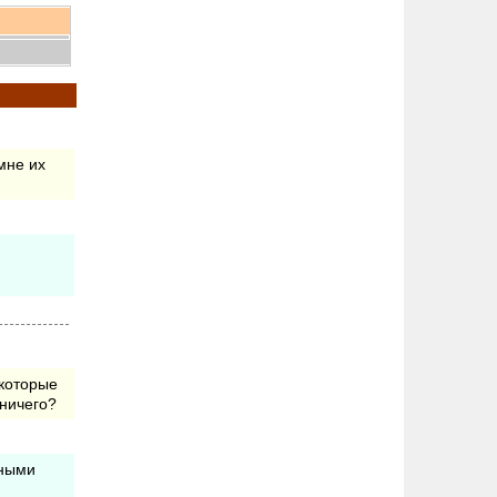
мне их
,которые
 ничего?
нными