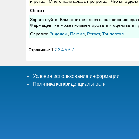
и регаст. Много начиталась про регаст. Что мне дел
Ответ:
Здравствуйте. Вам стоит следовать назначению врач
Фармацевт не может комментировать и оценивать п
Cправка:
Зидолам
,
Паксил
,
Регаст
,
Трилептал
Страницы:
1
2
3
4
5
6
7
Условия использования информации
Политика конфиденциальности