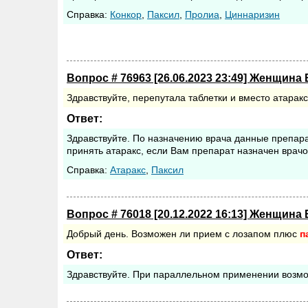
Cправка:
Конкор
,
Паксил
,
Пролиа
,
Циннаризин
Вопрос # 76963 [26.06.2023 23:49] Женщина 
Здравствуйте, перепутала таблетки и вместо атарак
Ответ:
Здравствуйте. По назначению врача данные препар
принять атаракс, если Вам препарат назначен врачо
Cправка:
Атаракс
,
Паксил
Вопрос # 76018 [20.12.2022 16:13] Женщина 
Добрый день. Возможен ли прием с лозапом плюс
п
Ответ:
Здравствуйте. При параллельном применении возмо