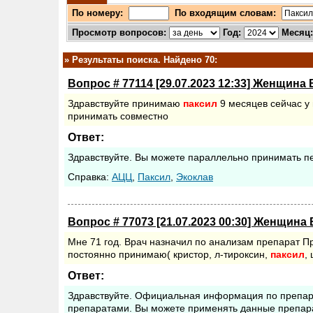
По номеру:
По входящим словам:
Просмотр вопросов:
Год:
Месяц
»
Результаты поиска. Найдено 70:
Вопрос # 77114 [29.07.2023 12:33] Женщина 
Здравствуйте принимаю
паксил
9 месяцев сейчас у 
принимать совместно
Ответ:
Здравствуйте. Вы можете параллельно принимать п
Cправка:
АЦЦ
,
Паксил
,
Экоклав
Вопрос # 77073 [21.07.2023 00:30] Женщина 
Мне 71 год. Врач назначил по анализам препарат Пр
постоянно принимаю( кристор, л-тироксин,
паксил
,
Ответ:
Здравствуйте. Официальная информация по препар
препаратами. Вы можете применять данные препар