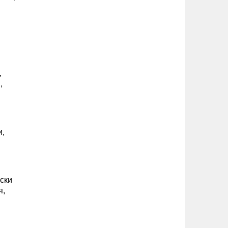
,
,
и,
ски
я,