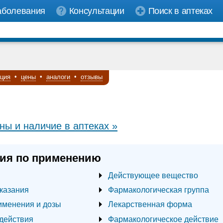
аболевания
Консультации
Поиск в аптеках
кция
•
цены
•
аналоги
•
отзывы
ны и наличие в аптеках »
ия по применению
Действующее вещество
казания
Фармакологическая группа
именения и дозы
Лекарственная форма
действия
Фармакологическое действие