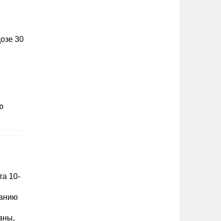
озе 30
ю
та 10-
ванию
аны,