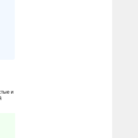
стые и
й