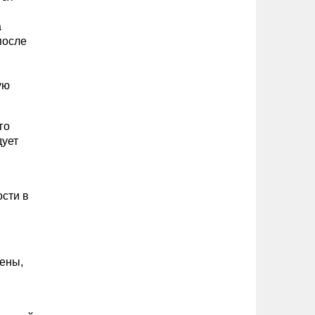
а
после
ую
го
дует
сти в
ены,