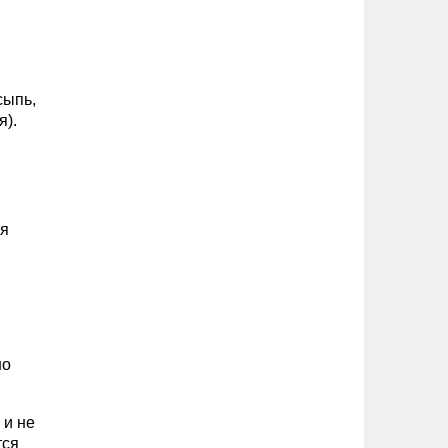
сыпь,
я).
ля
но
 и не
тся