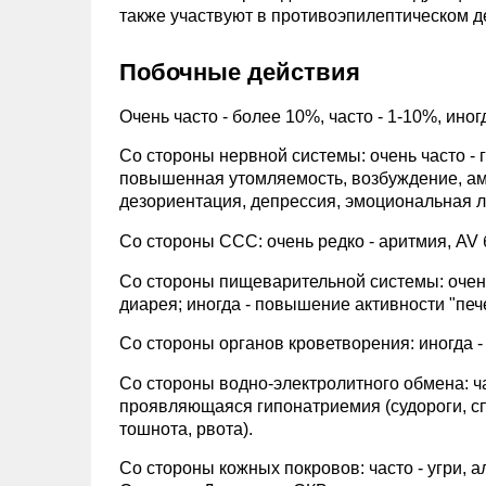
также участвуют в противоэпилептическом д
Побочные действия
Очень часто - более 10%, часто - 1-10%, иногд
Со стороны нервной системы: очень часто - г
повышенная утомляемость, возбуждение, амн
дезориентация, депрессия, эмоциональная л
Со стороны ССС: очень редко - аритмия, AV 
Со стороны пищеварительной системы: очень 
диарея; иногда - повышение активности "печ
Со стороны органов кроветворения: иногда -
Со стороны водно-электролитного обмена: ча
проявляющаяся гипонатриемия (судороги, сп
тошнота, рвота).
Со стороны кожных покровов: часто - угри, а