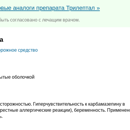
овые аналоги препарата Трилептал »
ыть согласовано с лечащим врачом.
а
орожное средство
рытые оболочкой
осторожностью. Гиперчувствительность к карбамазепину в
крестные аллергические реакции), беременность. Применен
ь.