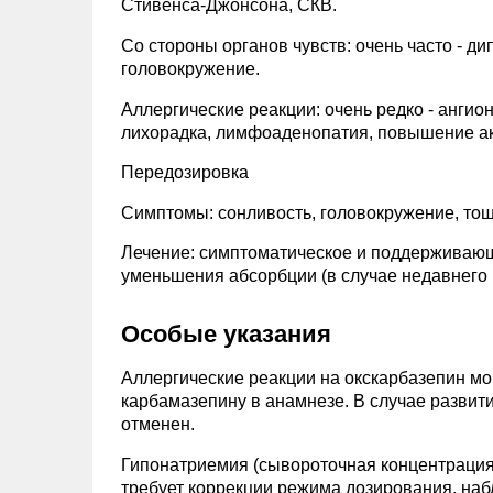
Стивенса-Джонсона, СКВ.
Со стороны органов чувств: очень часто - ди
головокружение.
Аллергические реакции: очень редко - ангио
лихорадка, лимфоаденопатия, повышение ак
Передозировка
Симптомы: сонливость, головокружение, тошн
Лечение: симптоматическое и поддерживающ
уменьшения абсорбции (в случае недавнего 
Особые указания
Аллергические реакции на окскарбазепин мог
карбамазепину в анамнезе. В случае развит
отменен.
Гипонатриемия (сывороточная концентрация 
требует коррекции режима дозирования, наб