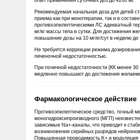
опыт применения суточных доз до 4200 мг.
Рекомендуемая начальная доза для детей стар
приема как при монотерапии, так и в состав
противоэпилептическими ЛС адекватный те
мг/кг массы тела в сутки. Для достижения ж
повышение дозы на 10 мг/кг/сут в неделю до
Не требуется коррекции режима дозировани
печеночной недостаточностью.
При почечной недостаточности (КК менее 30 
медленно повышают до достижения желаемог
Фармакологическое действие
Противоэпилептическое средство, точный ме
моногидроксипроизводного (МГП) неизвесте
зависимые Na+-каналы, что приводит к ста
возникновения серийных разрядов нейронов
Повышенная проводимость K+ и модуляция 