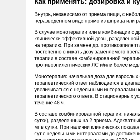
Как применять: дозировка и к
Внутрь, независимо от приема пищи, с небо
неразведенном виде прямо из шприца или р
В случае монотерапии или в комбинации с д
клинически эффективной дозы, разделенной 
на терапию. При замене др. противоэпилепт
постепенно снижать дозу заменяемого препа
терапии в составе комбинированной терапи
противоэпилептических ЛС и/или более мед
Монотерапия: начальная доза для взрослых - 
терапевтический ответ наблюдается в диапаз
увеличиваться с недельными интервалами не
терапевтического ответа. В стационарных у
течение 48 ч.
В составе комбинированной терапии: начальна
сутки), разделенных на 2 приема. Адекватны
мг в сутки. При наличии клинических показа
сут с недельными интервалами до достижен