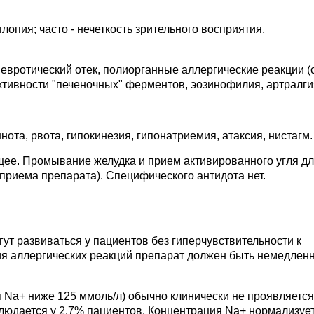
плопия; часто - нечеткость зрительного восприятия,
невротический отек, полиорганные аллергические реакции (
тивности "печеночных" ферментов, эозинофилия, артралги
ота, рвота, гипокинезия, гипонатриемия, атаксия, нистагм.
ее. Промывание желудка и прием активированного угля д
приема препарата). Специфического антидота нет.
ут развиваться у пациентов без гиперчувствительности к
ия аллергических реакций препарат должен быть немедлен
Na+ ниже 125 ммоль/л) обычно клинически не проявляется
людается у 2.7% пациентов. Концентрация Na+ нормализуе