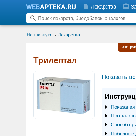
Лекарства
З
На главную
→
Лекарства
инстру
Трилептал
Показать це
Инструкц
Показания
Противопо
Способ пр
Побочные 