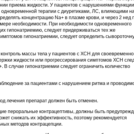
ении приема жидкости. У пациентов с нарушениями функции
и одновременной терапии с диуретиками, ЛС, влияющими н
ределять концентрацию Na+ в плазме крови, и через 2 нед 
о мере необходимости. При необходимости одновременного
их гипонатриемию, следует придерживаться тех же
симптомов гипонатриемии, следует определить сывороточн
 контроль массы тела у пациентов с ХСН для своевременно
держки жидкости или прогрессирования симптомов ХСН сле
 В случае гипонатриемии следует ограничить количество
аблюдение за пациентами с нарушением ритма и проводимо
иод лечения препарат должен быть отменен.
ие пероральные контрацептивы, должны быть предупрежд
ожет снижать их эффективность, поэтому рекомендуется
ных методов контрацепции.