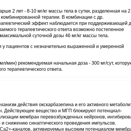
ше 2 лет - 8-10 мг/кг массы тела в сутки, разделенная на 2
е комбинированной терапии. В комбинации с др.
рапевтический эффект наблюдается при поддерживающей д
елаемого терапевтического ответа возможно постепенное
 максимальной суточной дозы 46 мг/кг массы тела.
я у пациентов с незначительно выраженной и умеренной
мл/мин) рекомендуемая начальная доза - 300 мг/сут, котору
о терапевтического ответа.
ханизм действия окскарбазепина и его активного метаболи
н. Действующее вещество и МГП блокируют потенциал-
билизации мембран перевозбужденных нейронов, ингибиро
 и снижению синаптического проведения импульсов.
Ca2+-каналов, активируемых высоким потенциалом мембр