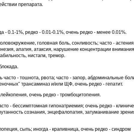
ействии препарата.
а - 0.1-1%, редко - 0.01-0.1%, очень редко - менее 0.01%.
оловокружение, головная боль, сонливость; часто - астения
езия, апатия, атаксия, нарушение концентрации внимания
абильность, нистагм, тремор.
блокада.
часто - тошнота, рвота; часто - запор, абдоминальные бол
еночных" трансаминаз и/или ЩФ, очень редко - гепатит.
 лейкопения, очень редко - тромбоцитопения.
сто - бессимптомная гипонатриемия; очень редко - клиниче
утанность сознания, энцефалопатия, затуманивание зрени
лопеция, сыпь; иногда - крапивница, очень редко - синдром