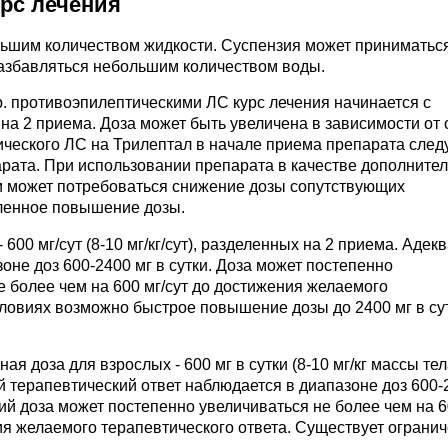
урс лечения
льшим количеством жидкости. Суспензия может приниматьс
азбавляться небольшим количеством воды.
р. противоэпилептическими ЛС курс лечения начинается с
на 2 приема. Доза может быть увеличена в зависимости от 
ического ЛС на Трилептал в начале приема препарата след
рата. При использовании препарата в качестве дополните
и может потребоваться снижение дозы сопутствующих
ленное повышение дозы.
600 мг/сут (8-10 мг/кг/сут), разделенных на 2 приема. Адек
оне доз 600-2400 мг в сутки. Доза может постепенно
 более чем на 600 мг/сут до достижения желаемого
словиях возможно быстрое повышение дозы до 2400 мг в су
я доза для взрослых - 600 мг в сутки (8-10 мг/кг массы тел
й терапевтический ответ наблюдается в диапазоне доз 600-
ний доза может постепенно увеличиваться не более чем на 6
ия желаемого терапевтического ответа. Существует ограни