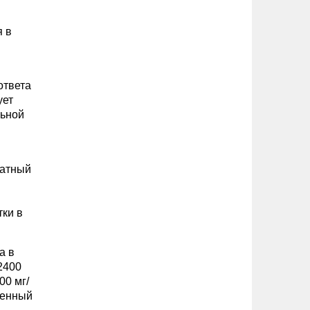
я в
ответа
ует
льной
ватный
тки в
а в
2400
00 мг/
ченный