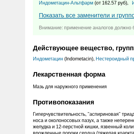
Индометацин-Альтфарм
(от 162.57 руб),
Показать все заменители и груп
Внимание: применение аналогов должно б
Действующее вещество, групп
Индометацин
(Indometacin),
Нестероидный п
Лекарственная форма
Мазь для наружного применения
Противопоказания
Гиперчувствительность, "аспириновая" триа
носа и околоносовых пазух, а также непере
желудка и 12-перстной кишки, язвенный колит
врожденные пороки сердца (тяжелая коаркта