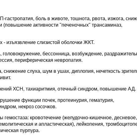
гастропатия, боль в животе, тошнота, рвота, изжога, сни
и (повышение активности "печеночных" трансаминаз,
 - изъязвление слизистой оболочки ЖКТ.
, головокружение, бессонница, возбуждение, раздражитель
ессия, периферическая невропатия.
, снижение слуха, шум в ушах, диплопия, нечеткость зрител
ивит.
лений ХСН, тахиаритмия, отечный синдром, повышение АД.
рушение функции почек, протеинурия, гематурия,
ндром, некроз сосочков.
ы гемостаза: кровотечение (желудочно-кишечное, десневое,
 гемолитическая и апластическая), лейкопения, тромбоцитоп
ическая пурпура.