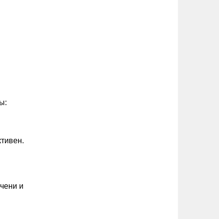
ы:
тивен.
чени и