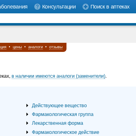
аболевания
Консультации
Поиск в аптеках
кция
•
цены
•
аналоги
•
отзывы
еках,
в наличии имеются аналоги (заменители)
.
Действующее вещество
Фармакологическая группа
Лекарственная форма
Фармакологическое действие