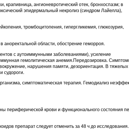
жи, крапивница, ангионевротический отек, бронхоспазм; в
оксический эпидермальный некролиз (синдром Лайелла),
ейкопения, тромбоцитопения, гипергликемия, глюкозурия,
 в аноректальной области, обострение геморроя.
иентов с аутоиммунными заболеваниями), усиление
оиммунная гемолитическая анемия.Передозировка. Симптом
ловокружение, нарушения памяти, дезориентация. В тяжелых
и судороги.
организма, симптоматическая терапия. Гемодиализ неэффек
ины периферической крови и функционального состояния пе
оидов препарат следует отменить за 48 ч до исследования.