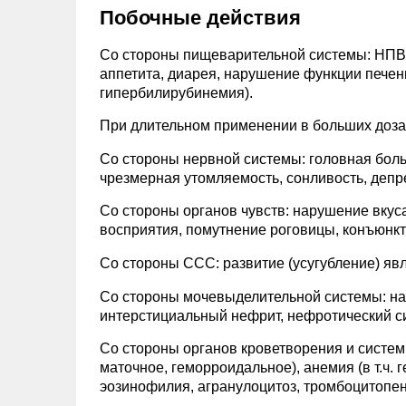
Побочные действия
Со стороны пищеварительной системы: НПВП-
аппетита, диарея, нарушение функции печен
гипербилирубинемия).
При длительном применении в больших дозах
Со стороны нервной системы: головная боль
чрезмерная утомляемость, сонливость, депр
Со стороны органов чувств: нарушение вкуса
восприятия, помутнение роговицы, конъюнкт
Со стороны ССС: развитие (усугубление) яв
Со стороны мочевыделительной системы: на
интерстициальный нефрит, нефротический си
Со стороны органов кроветворения и систем
маточное, геморроидальное), анемия (в т.ч.
эозинофилия, агранулоцитоз, тромбоцитопен