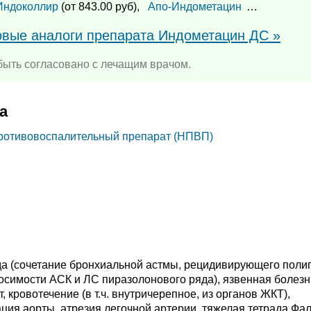
Индоколлир
(от 843.00 руб),
Апо-Индометацин
…
повые аналоги препарата Индометацин ДС »
ыть согласовано с лечащим врачом.
а
ротивовоспалительный препарат (НПВП)
да (сочетание бронхиальной астмы, рецидивирующего поли
носимости АСК и ЛС пиразолонового ряда), язвенная болезн
, кровотечение (в т.ч. внутричерепное, из органов ЖКТ),
ция аорты, атрезия легочной артерии, тяжелая тетрада Фал