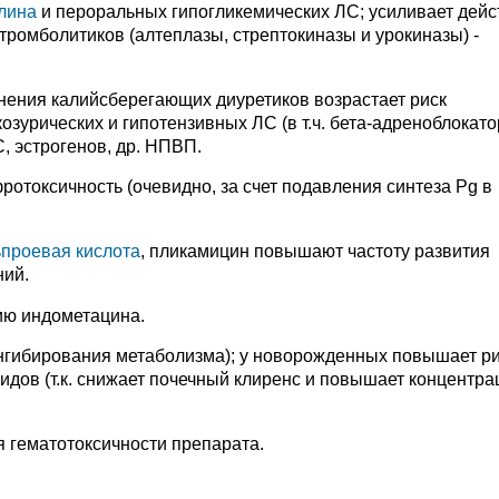
лина
и пероральных гипогликемических ЛС; усиливает дейс
тромболитиков (алтеплазы, стрептокиназы и урокиназы) -
нения калийсберегающих диуретиков возрастает риск
зурических и гипотензивных ЛС (в т.ч. бета-адреноблокато
 эстрогенов, др. НПВП.
токсичность (очевидно, за счет подавления синтеза Pg в
проевая кислота
, пликамицин повышают частоту развития
ний.
ю индометацина.
ингибирования метаболизма); у новорожденных повышает р
идов (т.к. снижает почечный клиренс и повышает концентра
 гематотоксичности препарата.