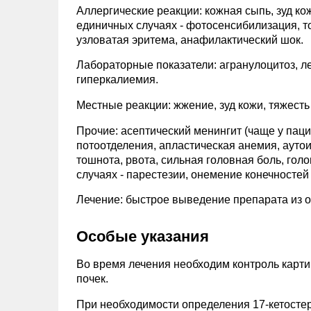
Аллергические реакции: кожная сыпь, зуд ко
единичных случаях - фотосенсибилизация, т
узловатая эритема, анафилактический шок.
Лабораторные показатели: агранулоцитоз, л
гиперкалиемия.
Местные реакции: жжение, зуд кожи, тяжесть
Прочие: асептический менингит (чаще у пац
потоотделения, апластическая анемия, аут
тошнота, рвота, сильная головная боль, го
случаях - парестезии, онемение конечностей 
Лечение: быстрое выведение препарата из 
Особые указания
Во время лечения необходим контроль карт
почек.
При необходимости определения 17-кетостер