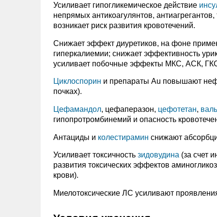
Усиливает гипогликемическое действие
инсу
непрямых антикоагулянтов, антиагрегантов, 
возникает риск развития кровотечений.
Снижает эффект диуретиков, на фоне приме
гиперкалиемии; снижает эффективность урико
усиливает побочные эффекты МКС, АСК, ГКС,
Циклоспорин
и препараты Au повышают нефро
почках).
Цефамандол
, цефаперазон,
цефотетан
,
валь
гипопротромбинемий и опасность кровотече
Антациды и
колестирамин
снижают абсорбци
Усиливает токсичность
зидовудина
(за счет 
развития токсических эффектов аминогликоз
крови).
Миелотоксические ЛС усиливают проявления