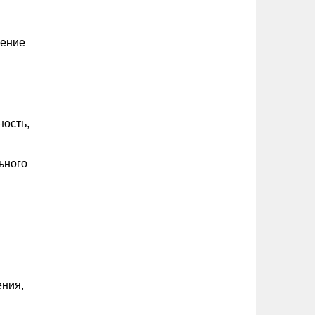
жение
ность,
ьного
ения,