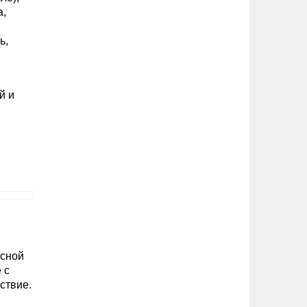
а,
ь,
й и
усной
 с
ствие.