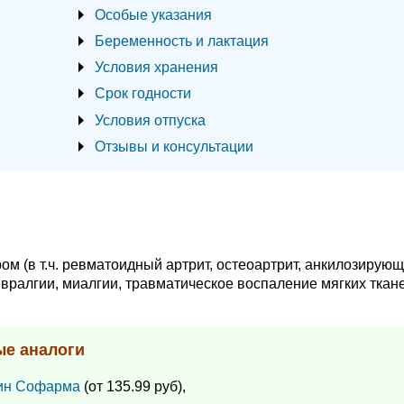
Особые указания
Беременность и лактация
Условия хранения
Срок годности
Условия отпуска
Отзывы и консультации
м (в т.ч. ревматоидный артрит, остеоартрит, анкилозирую
невралгии, миалгии, травматическое воспаление мягких ткан
ые аналоги
ин Софарма
(от 135.99 руб),