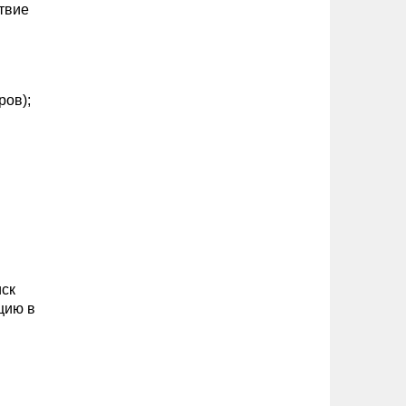
твие
ров);
иск
цию в