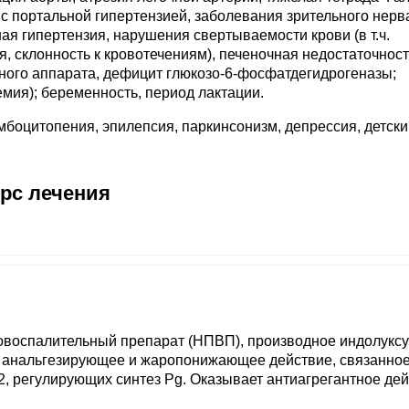
с портальной гипертензией, заболевания зрительного нерв
ая гипертензия, нарушения свертываемости крови (в т.ч.
, склонность к кровотечениям), печеночная недостаточност
ного аппарата, дефицит глюкозо-6-фосфатдегидрогеназы;
мия); беременность, период лактации.
боцитопения, эпилепсия, паркинсонизм, депрессия, детски
урс лечения
овоспалительный препарат (НПВП), производное индолукс
, анальгезирующее и жаропонижающее действие, связанное
 регулирующих синтез Pg. Оказывает антиагрегантное дей