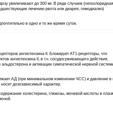
 дозу увеличивают до 300 мг. В ряде случаев (гипохлоридна
едшествующие лечению рвота или диарея, гемодиализ)
почтительно в одно и то же время суток.
цепторов ангиотензина II. Блокирует АТ1-рецепторы, что
ов ангиотензина II, в т.ч. сосудосуживающего действия,
альдостерона и активации симпатической нервной систем
ижает АД (при минимальном изменении ЧСС) и давление в
 носит дозозависимый характер.
содержание холестерина, глюкозы, мочевой кислоты в плаз
мочой.