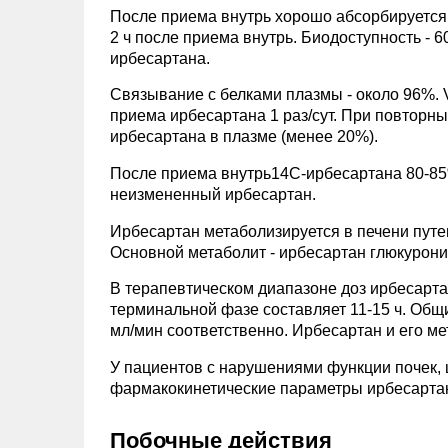
После приема внутрь хорошо абсорбируется 
2 ч после приема внутрь. Биодоступность -
ирбесартана.
Связывание с белками плазмы - около 96%. V
приема ирбесартана 1 раз/сут. При повторны
ирбесартана в плазме (менее 20%).
После приема внутрь14С-ирбесартана 80-85
неизмененный ирбесартан.
Ирбесартан метаболизируется в печени путе
Основной метаболит - ирбесартан глюкурони
В терапевтическом диапазоне доз ирбесарта
терминальной фазе составляет 11-15 ч. Общи
мл/мин соответственно. Ирбесартан и его ме
У пациентов с нарушениями функции почек,
фармакокинетические параметры ирбесарта
Побочные действия