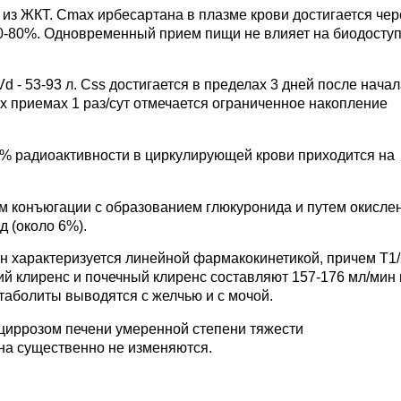
из ЖКТ. Cmax ирбесартана в плазме крови достигается чере
 60-80%. Одновременный прием пищи не влияет на биодосту
d - 53-93 л. Css достигается в пределах 3 дней после нача
х приемах 1 раз/сут отмечается ограниченное накопление
% радиоактивности в циркулирующей крови приходится на
м конъюгации с образованием глюкуронида и путем окисле
д (около 6%).
н характеризуется линейной фармакокинетикой, причем T1/
й клиренс и почечный клиренс составляют 157-176 мл/мин и
таболиты выводятся с желчью и с мочой.
 циррозом печени умеренной степени тяжести
на существенно не изменяются.