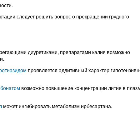
ости.
ктации следует решить вопрос о прекращении грудного
регающими диуретиками, препаратами калия возможно
и.
ротиазидом
проявляется аддитивный характер гипотензивн
рбонатом
возможно повышение концентрации лития в плаз
л
может ингибировать метаболизм ирбесартана.