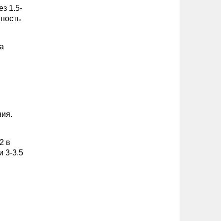
з 1.5-
пность
ла
ния.
2 в
 3-3.5