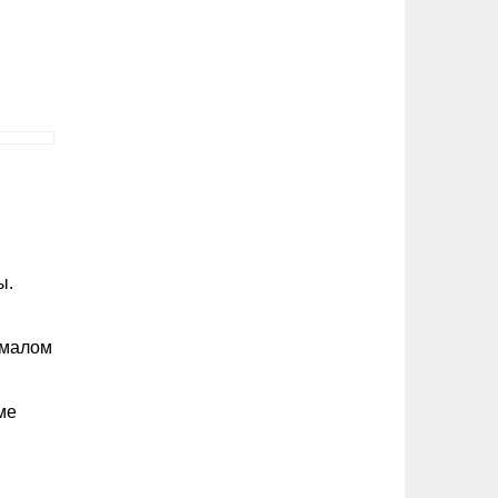
я
ы.
 малом
ме