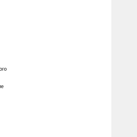
ого
ме