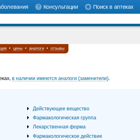
аболевания
Консультации
Поиск в аптеках
кция
•
цены
•
аналоги
•
отзывы
еках,
в наличии имеются аналоги (заменители)
.
Действующее вещество
Фармакологическая группа
Лекарственная форма
Фармакологическое действие