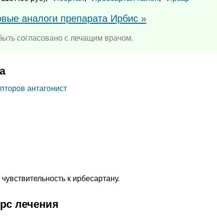
овые аналоги препарата Ирбис »
ыть согласовано с лечащим врачом.
а
епторов антагонист
чувствительность к ирбесартану.
урс лечения