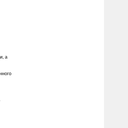
и, а
нного
ю