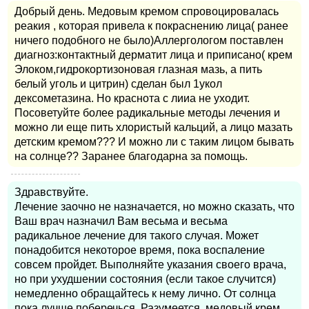
Добрый день. Медовым кремом спровоцировалась
реакия , которая привела к покраснению лица( ранее
ничего подобного не было)Аллергологом поставлен
диагноз:контактный дерматит лица и приписано( крем
Элоком,гидрокортизоновая глазная мазь, а пить
белый уголь и цитрин) сделан был 1укол
дексометазина. Но краснота с лииа не уходит.
Посоветуйте более радикальные методы лечения и
можно ли еще пить хлористый кальций, а лицо мазать
детским кремом??? И можно ли с таким лицом бывать
на солнце?? Заранее благодарна за помощь.
Здравствуйте.
Лечение заочно не назначается, но можно сказать, что
Ваш врач назначил Вам весьма и весьма
радикальное лечение для такого случая. Может
понадобится некоторое время, пока воспаление
совсем пройдет. Выполняйте указания своего врача,
но при ухудшении состояния (если такое случится)
немедленно обращайтесь к нему лично. От солнца
пока лучше поберечься. Разумеется, медовый крем