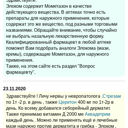
Здравствуйте.
Элоком содержит Мометазон в качестве
действующего вещества. В аптеках точно есть
препараты для наружного применения, которые
содержат это же вещество, под разными торговыми
названиями. Обращайте внимание, чтобы случайно
не выбрать назальную лекарственную форму.
Квалифицированный фармацевт в любой аптеке
поможет Вам подобрать аналоги Элокома (мази,
кремы), содержащие Мометазон, для наружного
применения.
Также, на этом сайте есть раздел "Вопрос
фармацевту".
23.11.2020
Здравствуйте ! Лечу нервы у невропатолога .
Стрезам
по 1т -2 р. в день , также
Церетон
400 мг по 1т-2р в
день. Ко всему добавился себорейный дерматит.
Также принимаю витамин Д 2000 ме
Аквадетрим
каждый день . Можно ли применять ещё и лечебные
мази наружно против дерматита и грибка - Элоком ,