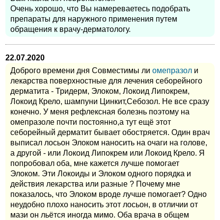
Очень хорошо, что Вы намереваетесь подобрать
препараты для наружного применения путем
обращения к врачу-дерматологу.
22.07.2020
Доброго времени дня Совместимы ли
омепразол
и
лекарства поверхностные для лечения себорейного
дерматита - Тридерм, Элоком, Локоид Липокрем,
Локоид Крело, шампуни Цинкит,Себозол. Не все сразу
конечно. У меня рефлексная болезнь поэтому на
омепразоле почти постоянно,а тут ещё этот
себорейный дерматит бывает обостряется. Один врач
выписал лосьон Элоком наносить на очаги на голове,
а другой - или Локоид Липокрем или Локоид Крело. Я
попробовал оба, мне кажется лучше помогает
Элоком. Эти Локоиды и Элоком одного порядка и
действия лекарства или разные ? Почему мне
показалось, что Элоком вроде лучше помогает? Одно
неудобно плохо наносить этот лосьон, в отличии от
мази он льётся иногда мимо. Оба врача в общем