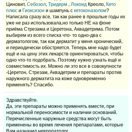
Циновит,
Себозол
,
Тридерм
,
Локоид
Креоло,
Кето
плюс
и
Гиоксизон
и шампунь с
кетоконазолом
?
Написала сразу все, так как ранее в прошлые годы их
уже не раз использовала,но только НЕ на фоне
приёма Стрезама и Церетона, Аквадетрима. Потом
выбирем из всего списка что- то одно-два с
дерматологом, так как дерматит у меня хронический,
и периодически обостряется. Теперь мне надо будет
ещё и на цену этих лекарств ориентироваться, чтобы
одно что-то подобрать. Поэтому нужно узнать ещё и
совместимость их. Можно ли это все в совокупности
-Церетон, Стрезам, Аквадетрим и препараты против
наружного дерматита на коже одновременно
применять? Спасибо.
Здравствуйте.
Да, эти препараты можно применять вместе, при
нормальной переносимости и наличии оснований.
Перечисленные наружные средства могут быть
применены во время лечения препаратами, которые
Вам назначил невропатолог.