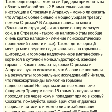
Также еще вопрос - можно ли Тридерм применять на
область лобковой зоны? Внимательно читала
инструкции к Стрезаму и Атараксу - можно ли сказать
что Атаракс более сильно и мощно убирает тревогу
нежели Стрезам? В Атараксе написано много
(большая инструкция) - и что даже он нормализует
сон, а в Стрезаме - такого не написано (там вообще
очень кратко написано - лечение психосомтических
проявлений тревоги и все). Также где-то через ,5
месяца мне предстоит сдать анализы на гормоны -
щитовидка и гормоны надпочечников (метанефрины,
кортизол в суточной моче,альдостерон), женские
гормоны. Какие препараты, кроме Стрезама и
Атаракса, нужно исключить, что бы они не повлияли
на результаты гормональных исследований? Читала,
что глюкокортикоиды влияют на гормоны
надпочечников! Но ведь мази же все маленькие
(например Тридерм всего 15 грамм!) - неужели они
проходят все через кожу и попадают прямо в кровь?
Скажите, пожалуйста, какой врач ставит диагноз
псориаз и витилиго и можно ли эти заболевания
выявить по анализу крови? Спасибо!!! Спасибо!!!