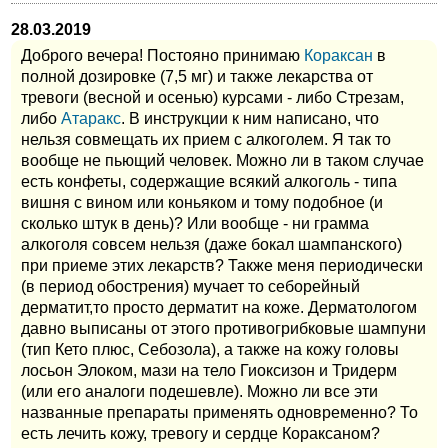
28.03.2019
Доброго вечера! Постояно принимаю
Кораксан
в
полной дозировке (7,5 мг) и также лекарства от
тревоги (весной и осенью) курсами - либо Стрезам,
либо
Атаракс
. В инструкции к ним написано, что
нельзя совмещать их прием с алкоголем. Я так то
вообще не пьющий человек. Можно ли в таком случае
есть конфеты, содержащие всякий алкоголь - типа
вишня с вином или коньяком и тому подобное (и
сколько штук в день)? Или вообще - ни грамма
алкоголя совсем нельзя (даже бокал шампанского)
при приеме этих лекарств? Также меня периодически
(в период обострения) мучает то себорейный
дерматит,то просто дерматит на коже. Дерматологом
давно выписаны от этого противогрибковые шампуни
(тип Кето плюс, Себозола), а также на кожу головы
лосьон Элоком, мази на тело Гиоксизон и Тридерм
(или его аналоги подешевле). Можно ли все эти
названные препараты применять одновременно? То
есть лечить кожу, тревогу и сердце Кораксаном?