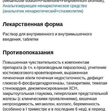
(Metamizole sodium+
Pitofenone+
Fenpiverinium bromide),
Анальгезирующее ненаркотическое средство
(анальгетик ненаркотический+спазмолитик)
Лекарственная форма
Раствор для внутривенного и внутримышечного
введения, таблетки
Противопоказания
Повышенная чувствительность к компонентам
препарата (в т.ч. к производным пиразолона), угнетение
костномозгового кроветворения, выраженная
печеночная и/или почечная недостаточность, дефицит
глюкозо-6-фосфатдегидрогеназы, тахиаритмии, тяжелая
стенокардия, декомпенсированная ХСН,
закрытоугольная глаукома, гиперплазия предстательной
железы (с клиническими проявлениями), кишечная
непроходимость, мегаколон, коллапс, беременность
(особенно в I триместре и в последние 6 нед), в период