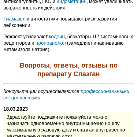
антикоагулянты, ГКС и
индометацин
, может увеличивать
выраженность их действия.
Тиамазол
и цитостатики повышают риск развития
лейкопении.
Эффект усиливают
кодеин
, блокаторы H2-гистаминовых
рецепторов и
пропранолол
(замедляет инактивацию
метамизола натрия).
Вопросы, ответы, отзывы по
препарату Спазган
Консультации осуществляются
профессиональными
специалистами
.
18.03.2023
Здраствуйте подскажите пожалуйста можно
назначать одновременно внутри мышечно ношпу
максимальную разовую дозу и спазган внутривенно
максимальную разовую дозу