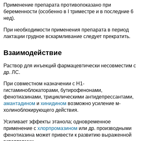
Применение препарата противопоказано при
беременности (особенно в I триместре и в последние 6
нед).
При необходимости применения препарата в период
лактации грудное вскармливание следует прекратить.
Взаимодействие
Раствор для инъекций фармацевтически несовместим с
др. ЛС.
При совместном назначении с H1-
гистаминоблокаторами, бутирофенонами,
фенотиазинами, трициклическими антидепрессантами,
амантадином
и
хинидином
возможно усиление м-
холиноблокирующего действия.
Усиливает эффекты этанола; одновременное
применение с
хлорпромазином
или др. производными
фенотиазина может привести к развитию выраженной