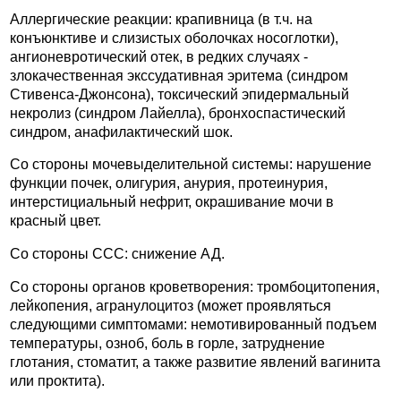
Аллергические реакции: крапивница (в т.ч. на
конъюнктиве и слизистых оболочках носоглотки),
ангионевротический отек, в редких случаях -
злокачественная экссудативная эритема (синдром
Стивенса-Джонсона), токсический эпидермальный
некролиз (синдром Лайелла), бронхоспастический
синдром, анафилактический шок.
Со стороны мочевыделительной системы: нарушение
функции почек, олигурия, анурия, протеинурия,
интерстициальный нефрит, окрашивание мочи в
красный цвет.
Со стороны ССС: снижение АД.
Со стороны органов кроветворения: тромбоцитопения,
лейкопения, агранулоцитоз (может проявляться
следующими симптомами: немотивированный подъем
температуры, озноб, боль в горле, затруднение
глотания, стоматит, а также развитие явлений вагинита
или проктита).