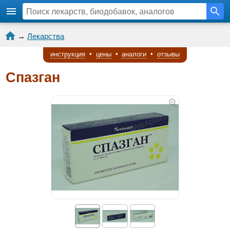
→
Лекарства
инструкция
•
цены
•
аналоги
•
отзывы
Спазган