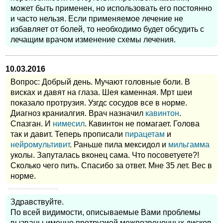
может быть применен, но использовать его постоянно
и часто нельзя. Если применяемое лечение не
избавляет от болей, то необходимо будет обсудить с
лечащим врачом изменение схемы лечения.
10.03.2016
Вопрос: Добрый день. Мучают головные боли. В
висках и давят на глаза. Шея каменная. Мрт шеи
показало протрузия. Узгдс сосудов все в норме.
Диагноз краниалгия. Врач назначил
кавинтон
.
Спазган. И
нимесил
. Кавинтон не помагает. Голова
так и давит. Теперь прописали
пирацетам
и
нейромультивит
. Раньше пила мексидол и
мильгамма
уколы. Запуталась вконец сама. Что посоветуете?!
Сколько чего пить. Спасибо за ответ. Мне 35 лет. Вес в
норме.
Здравствуйте.
По всей видимости, описываемые Вами проблемы
вызваны именно протрузией межпозвоночных дисков