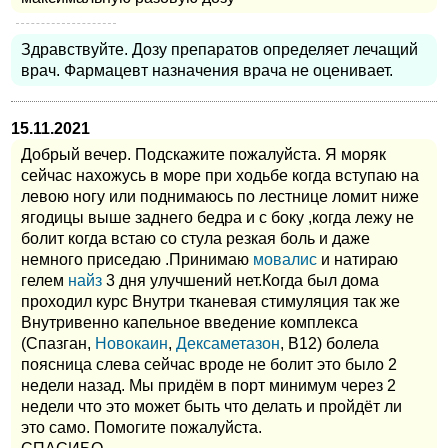
Здравствуйте. Дозу препаратов определяет лечащий
врач. Фармацевт назначения врача не оценивает.
15.11.2021
Добрый вечер. Подскажите пожалуйста. Я моряк
сейчас нахожусь в море при ходьбе когда вступаю на
левою ногу или поднимаюсь по лестнице ломит ниже
ягодицы выше заднего бедра и с боку ,когда лежу не
болит когда встаю со стула резкая боль и даже
немного приседаю .Принимаю
мовалис
и натираю
гелем
найз
3 дня улучшений нет.Когда был дома
проходил курс Внутри тканевая стимуляция так же
Внутривенно капельное введение комплекса
(Спазган,
Новокаин
,
Дексаметазон
, В12) болела
поясница слева сейчас вроде не болит это было 2
недели назад. Мы придём в порт минимум через 2
недели что это может быть что делать и пройдёт ли
это само. Помогите пожалуйста.