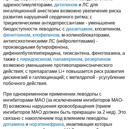
адреностимуляторами,
дитилином
и ЛС для
ингаляционной анестезии возможно увеличение риска
развития нарушений сердечного ритма; с
трициклическими антидепрессантами - уменьшение
биодоступности леводопы; с
диазепамом
, клозепином,
фенитоином
,
клофелином
, м-холиноблокаторами,
антипсихотическими ЛС (нейролептиками) -
производными бутирофенона,
дифенилбутилпиперидина, тиоксантена, фенотиазина, а
также с
пиридоксином
,
папаверином
,
резерпином
возможно уменьшение противопаркинсонического
действия; с препаратами Li+ повышается риск развития
дискинезий и галлюцинаций; с метилдопой - усугубление
побочного действия.
При одновременном применении леводопы с
ингибиторами МАО (за исключением ингибиторов МАО-
В) возможны нарушения кровообращения (прием
ингибиторов МАО должен быть прекращен за 2 нед). Это
связано с накоплением под влиянием леводопы
допамина
и
норэпинефрина
, инактивация которых