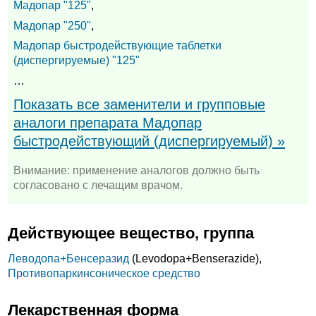
Мадопар "125"
,
Мадопар "250"
,
Мадопар быстродействующие таблетки
(диспергируемые) "125"
…
Показать все заменители и групповые
аналоги препарата Мадопар
быстродействующий (диспергируемый) »
Внимание: применение аналогов должно быть
согласовано с лечащим врачом.
Действующее вещество, группа
Леводопа+
Бенсеразид
(Levodopa+
Benserazide),
Противопаркинсоническое средство
Лекарственная форма