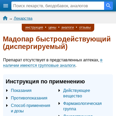
→
Лекарства
инструкция
•
цены
•
аналоги
•
отзывы
Мадопар быстродействующий
(диспергируемый)
Препарат отсутствует в представленных аптеках,
в
наличии имеются групповые аналоги
.
Инструкция по применению
Показания
Действующее
вещество
Противопоказания
Фармакологическая
Способ применения
группа
и дозы