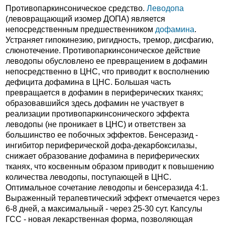
Противопаркинсоническое средство.
Леводопа
(левовращающий изомер ДОПА) является
непосредственным предшественником
дофамина
.
Устраняет гипокинезию, ригидность, тремор, дисфагию,
слюнотечение. Противопаркинсоническое действие
леводопы обусловлено ее превращением в дофамин
непосредственно в ЦНС, что приводит к восполнению
дефицита дофамина в ЦНС. Большая часть
превращается в дофамин в периферических тканях;
образовавшийся здесь дофамин не участвует в
реализации противопаркинсонического эффекта
леводопы (не проникает в ЦНС) и ответствен за
большинство ее побочных эффектов. Бенсеразид -
ингибитор периферической дофа-декарбоксилазы,
снижает образование дофамина в периферических
тканях, что косвенным образом приводит к повышению
количества леводопы, поступающей в ЦНС.
Оптимальное сочетание леводопы и бенсеразида 4:1.
Выраженный терапевтический эффект отмечается через
6-8 дней, а максимальный - через 25-30 сут. Капсулы
ГСС - новая лекарственная форма, позволяющая