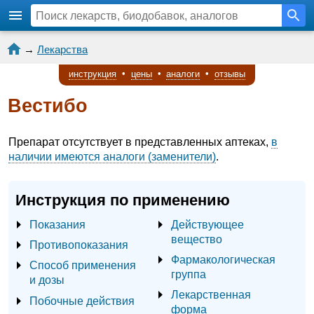
→
Лекарства
инструкция
•
цены
•
аналоги
•
отзывы
Вестибо
Препарат отсутствует в представленных аптеках,
в
наличии имеются аналоги (заменители)
.
Инструкция по применению
Показания
Действующее
вещество
Противопоказания
Фармакологическая
Способ применения
группа
и дозы
Лекарственная
Побочные действия
форма