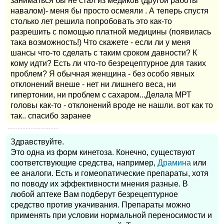
заниматься бы не стал из медиков (другой работы
навалом)- меня бы просто осмеяли . А теперь спустя
столько лет решила попробовать это как-то
разрешить с помощью платной медицины (появилась
така возможность!) Что скажете - если ли у меня
шансы что-то сделать с таким сроком давности? К
кому идти? Есть ли что-то безрецептурное для таких
проблем? Я обычная женщина - без особо явных
отклонений внеше - нет ни лишнего веса, ни
гипертонии, ни проблем с сахаром...Делала МРТ
головы как-то - отклонений вроде не нашли. вот как то
так.. спасибо заранее
Здравствуйте.
Это одна из форм кинетоза. Конечно, существуют
соответствующие средства, например,
Драмина
или
ее аналоги. Есть и гомеопатические препараты, хотя
по поводу их эффективности мнения разные. В
любой аптеке Вам подберут безрецептурное
средство против укачивания. Препараты можно
применять при условии нормальной переносимости и