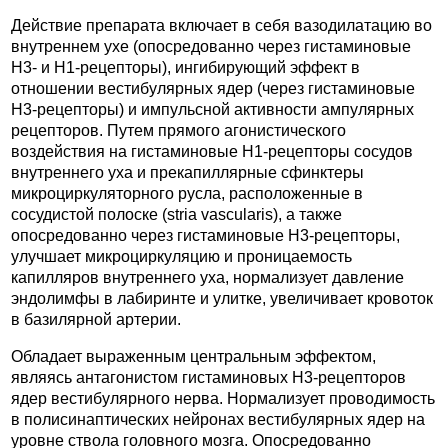
Действие препарата включает в себя вазодилатацию во
внутреннем ухе (опосредованно через гистаминовые
H3- и H1-рецепторы), ингибирующий эффект в
отношении вестибулярных ядер (через гистаминовые
H3-рецепторы) и импульсной активности ампулярных
рецепторов. Путем прямого агонистического
воздействия на гистаминовые H1-рецепторы сосудов
внутреннего уха и прекапиллярные сфинктеры
микроциркуляторного русла, расположенные в
сосудистой полоске (stria vascularis), а также
опосредованно через гистаминовые H3-рецепторы,
улучшает микроциркуляцию и проницаемость
капилляров внутреннего уха, нормализует давление
эндолимфы в лабиринте и улитке, увеличивает кровоток
в базилярной артерии.
Обладает выраженным центральным эффектом,
являясь антагонистом гистаминовых H3-рецепторов
ядер вестибулярного нерва. Нормализует проводимость
в полисинаптических нейронах вестибулярных ядер на
уровне ствола головного мозга. Опосредованно