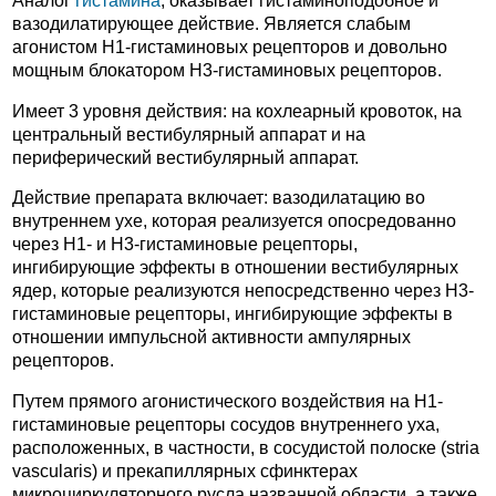
Аналог
гистамина
, оказывает гистаминоподобное и
вазодилатирующее действие. Является слабым
агонистом H1-гистаминовых рецепторов и довольно
мощным блокатором H3-гистаминовых рецепторов.
Имеет 3 уровня действия: на кохлеарный кровоток, на
центральный вестибулярный аппарат и на
периферический вестибулярный аппарат.
Действие препарата включает: вазодилатацию во
внутреннем ухе, которая реализуется опосредованно
через H1- и H3-гистаминовые рецепторы,
ингибирующие эффекты в отношении вестибулярных
ядер, которые реализуются непосредственно через H3-
гистаминовые рецепторы, ингибирующие эффекты в
отношении импульсной активности ампулярных
рецепторов.
Путем прямого агонистического воздействия на H1-
гистаминовые рецепторы сосудов внутреннего уха,
расположенных, в частности, в сосудистой полоске (stria
vascularis) и прекапиллярных сфинктерах
микроциркуляторного русла названной области, а также