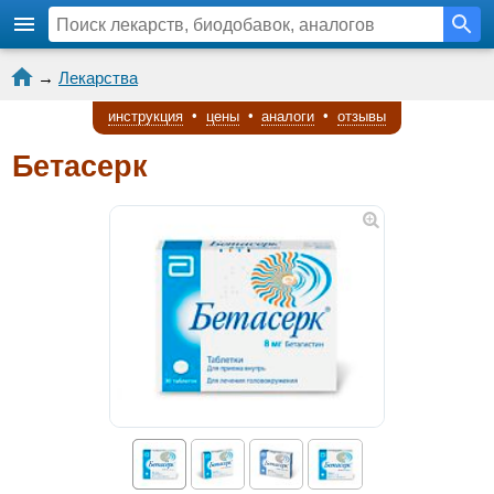
→
Лекарства
инструкция
•
цены
•
аналоги
•
отзывы
Бетасерк