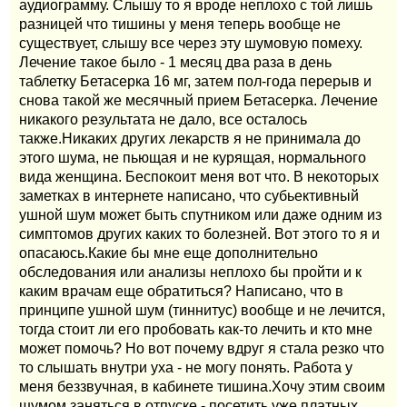
аудиограмму. Слышу то я вроде неплохо с той лишь
разницей что тишины у меня теперь вообще не
существует, слышу все через эту шумовую помеху.
Лечение такое было - 1 месяц два раза в день
таблетку Бетасерка 16 мг, затем пол-года перерыв и
снова такой же месячный прием Бетасерка. Лечение
никакого результата не дало, все осталось
также.Никаких других лекарств я не принимала до
этого шума, не пьющая и не курящая, нормального
вида женщина. Беспокоит меня вот что. В некоторых
заметках в интернете написано, что субьективный
ушной шум может быть спутником или даже одним из
симптомов других каких то болезней. Вот этого то я и
опасаюсь.Какие бы мне еще дополнительно
обследования или анализы неплохо бы пройти и к
каким врачам еще обратиться? Написано, что в
принципе ушной шум (тиннитус) вообще и не лечится,
тогда стоит ли его пробовать как-то лечить и кто мне
может помочь? Но вот почему вдруг я стала резко что
то слышать внутри уха - не могу понять. Работа у
меня беззвучная, в кабинете тишина.Хочу этим своим
шумом заняться в отпуске - посетить уже платных