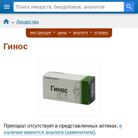
→
Лекарства
инструкция
•
цены
•
аналоги
•
отзывы
Гинос
Препарат отсутствует в представленных аптеках,
в
наличии имеются аналоги (заменители)
.