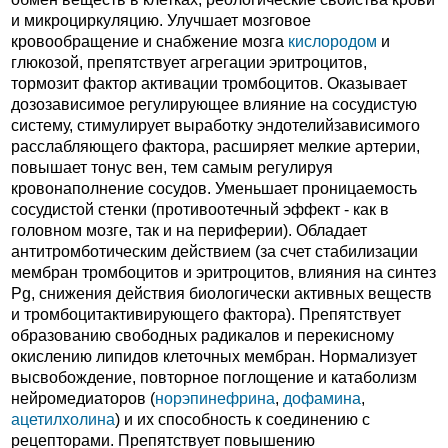
и микроциркуляцию. Улучшает мозговое
кровообращение и снабжение мозга
кислородом
и
глюкозой, препятствует агрегации эритроцитов,
тормозит фактор активации тромбоцитов. Оказывает
дозозависимое регулирующее влияние на сосудистую
систему, стимулирует выработку эндотелийзависимого
расслабляющего фактора, расширяет мелкие артерии,
повышает тонус вен, тем самым регулируя
кровонаполнение сосудов. Уменьшает проницаемость
сосудистой стенки (противоотечный эффект - как в
головном мозге, так и на периферии). Обладает
антитромботическим действием (за счет стабилизации
мембран тромбоцитов и эритроцитов, влияния на синтез
Pg, снижения действия биологически активных веществ
и тромбоцитактивирующего фактора). Препятствует
образованию свободных радикалов и перекисному
окислению липидов клеточных мембран. Нормализует
высвобождение, повторное поглощение и катаболизм
нейромедиаторов (
норэпинефрина
,
дофамина
,
ацетилхолина
) и их способность к соединению с
рецепторами. Препятствует повышению