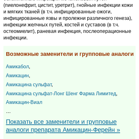
(пиелонефрит, цистит, уретрит), гнойные инфекции кожи
и мягких тканей (в т.ч. инфицированные ожоги,
инфицированные язвы и пролежни различного генеза),
инфекции желчных путей, костей и суставов (в т.ч.
остеомиелит), раневая инфекция, послеоперационные
инфекции.
Возможные заменители и групповые аналоги
Амикабол
,
Амикацин
,
Амикацина сульфат
,
Амикацина сульфат-Лонг Шенг Фарма Лимитед
,
Амикацин-Виал
…
Показать все заменители и групповые
аналоги препарата Амикацин-Ферейн »