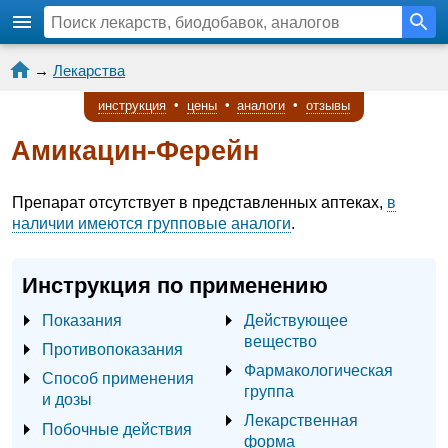
→
Лекарства
инструкция
•
цены
•
аналоги
•
отзывы
Амикацин-Ферейн
Препарат отсутствует в представленных аптеках,
в
наличии имеются групповые аналоги
.
Инструкция по применению
Показания
Действующее
вещество
Противопоказания
Фармакологическая
Способ применения
группа
и дозы
Лекарственная
Побочные действия
форма