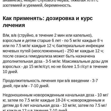
анамнезе), неврит слухового нерва, тяжелая ХПН с
азотемией и уремией, беременность.
Как применять: дозировка и курс
лечения
В/м, в/в (струйно, в течение 2 мин или капельно),
взрослым и детям старше 6 лет - по 5 мг/кг каждые 8 ч
или по 7.5 мг/кг каждые 12 ч; бактериальные инфекции
мочевых путей (неосложненные) - 250 мг каждые 12 ч;
после сеанса гемодиализа может быть назначена
дополнительная доза - 3-5 мг/кг. Максимальные дозы для
взрослых - до 15 мг/кг/сут, но не более 1.5 г/сут в течение
10 дней.
Продолжительность лечения при в/в введении - 3-7
дней, при в/м - 7-10 дней.
Недоношенным новорожденным начальная доза - 10 мг/
кг, затем по 7.5 мг/кг каждые 18-24 ч; новорожденным и
детям до 6 лет начальная доза - 10 мг/кг, затем по 7.5 мг/
кг каждые 12 ч в течение 7-10 дней.