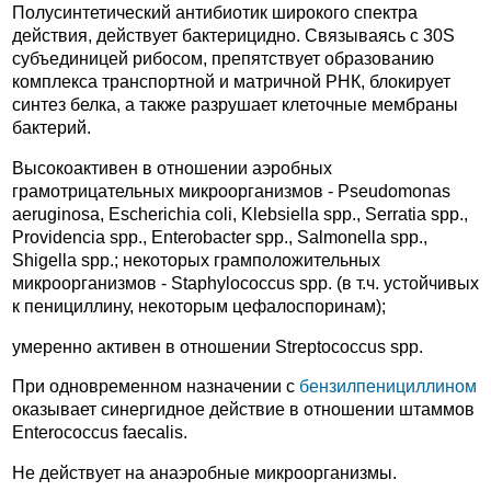
Полусинтетический антибиотик широкого спектра
действия, действует бактерицидно. Связываясь с 30S
субъединицей рибосом, препятствует образованию
комплекса транспортной и матричной РНК, блокирует
синтез белка, а также разрушает клеточные мембраны
бактерий.
Высокоактивен в отношении аэробных
грамотрицательных микроорганизмов - Pseudomonas
aeruginosa, Escherichia coli, Klebsiella spp., Serratia spp.,
Providencia spp., Enterobacter spp., Salmonella spp.,
Shigella spp.; некоторых грамположительных
микроорганизмов - Staphylococcus spp. (в т.ч. устойчивых
к пенициллину, некоторым цефалоспоринам);
умеренно активен в отношении Streptococcus spp.
При одновременном назначении с
бензилпенициллином
оказывает синергидное действие в отношении штаммов
Enterococcus faecalis.
Не действует на анаэробные микроорганизмы.