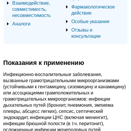
Взаимодействие,
Фармакологическое
совместимость,
действие
несовместимость
Особые указания
Аналоги
Отзывы и
консультации
Показания к применению
Инфекционно-воспалительные заболевания,
вызванные грамотрицательными микроорганизмами
(устойчивыми к гентамицину, сизомицину и канамицину)
или ассоциациями грамположительных и
грамотрицательных микроорганизмов: инфекции
дыхательных путей (бронхит, пневмония, эмпиема
плевры, абсцесс легких), сепсис, септический
эндокардит, инфекции ЦНС (включая менингит),
инфекции брюшной полости (в т.ч. перитонит),
осложненные инфекции мочеполовых путей