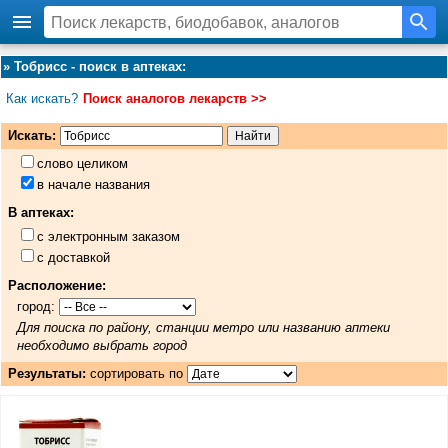
»
Тобрисс - поиск в аптеках
:
Как искать?
Поиск аналогов лекарств >>
Искать:
слово целиком
в начале названия
В аптеках:
с электронным заказом
с доставкой
Расположение:
город:
Для поиска по району, станции метро или названию аптеки
необходимо выбрать город
Результаты:
сортировать по