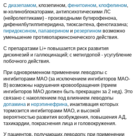
С
диазепамом
, клозепином,
фенитоином
,
клофелином
,
м-холиноблокаторами, антипсихотическими ЛС
(нейролептиками) - производными бутирофенона,
дифенилбутилпиперидина, тиоксантена, фенотиазина;
пиридоксином
,
папаверином
и
резерпином
возможно
уменьшение противопаркинсонического действия.
С препаратами Li+ повышается риск развития
дискинезий и галлюцинаций; с метилдопой - усугубление
побочного действия.
При одновременном применении леводопы с
ингибиторами МАО (за исключением ингибиторов МАО-
В) возможны нарушения кровообращения (прием
ингибиторов МАО должен быть прекращен за 2 нед). Это
связано с накоплением под влиянием леводопы
допамина
и
норэпинефрина
, инактивация которых
тормозится ингибиторами МАО, и высокой
вероятностью развития возбуждения, повышения АД,
тахикардии, покраснения лица и головокружения.
У пациентов, получающих леводопу, при применении