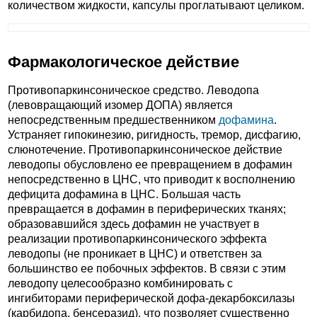
количеством жидкости, капсулы проглатывают целиком.
Фармакологическое действие
Противопаркинсоническое средство. Леводопа
(левовращающий изомер ДОПА) является
непосредственным предшественником
дофамина
.
Устраняет гипокинезию, ригидность, тремор, дисфагию,
слюнотечение. Противопаркинсоническое действие
леводопы обусловлено ее превращением в дофамин
непосредственно в ЦНС, что приводит к восполнению
дефицита дофамина в ЦНС. Большая часть
превращается в дофамин в периферических тканях;
образовавшийся здесь дофамин не участвует в
реализации противопаркинсонического эффекта
леводопы (не проникает в ЦНС) и ответствен за
большинство ее побочных эффектов. В связи с этим
леводопу целесообразно комбинировать с
ингибиторами периферической дофа-декарбоксилазы
(карбидопа, бенсеразид), что позволяет существенно