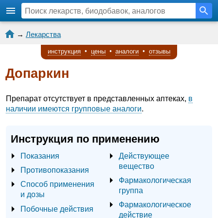
→
Лекарства
инструкция
•
цены
•
аналоги
•
отзывы
Допаркин
Препарат отсутствует в представленных аптеках,
в
наличии имеются групповые аналоги
.
Инструкция по применению
Показания
Действующее
вещество
Противопоказания
Фармакологическая
Способ применения
группа
и дозы
Фармакологическое
Побочные действия
действие