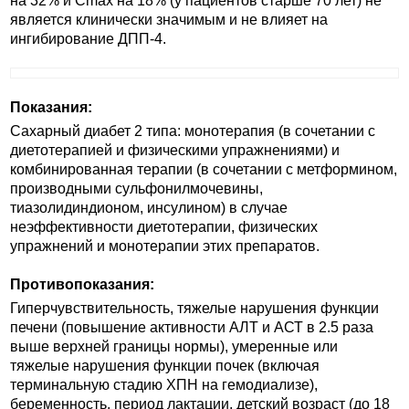
на 32% и Сmax на 18% (у пациентов старше 70 лет) не
является клинически значимым и не влияет на
ингибирование ДПП-4.
Показания:
Сахарный диабет 2 типа: монотерапия (в сочетании с
диетотерапией и физическими упражнениями) и
комбинированная терапии (в сочетании с метформином,
производными сульфонилмочевины,
тиазолидиндионом, инсулином) в случае
неэффективности диетотерапии, физических
упражнений и монотерапии этих препаратов.
Противопоказания:
Гиперчувствительность, тяжелые нарушения функции
печени (повышение активности АЛТ и АСТ в 2.5 раза
выше верхней границы нормы), умеренные или
тяжелые нарушения функции почек (включая
терминальную стадию ХПН на гемодиализе),
беременность, период лактации, детский возраст (до 18