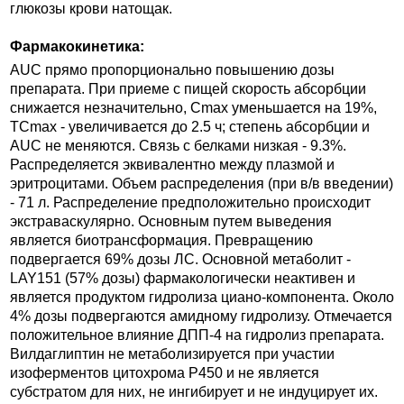
глюкозы крови натощак.
Фармакокинетика:
AUC прямо пропорционально повышению дозы
препарата. При приеме с пищей скорость абсорбции
снижается незначительно, Cmax уменьшается на 19%,
TCmax - увеличивается до 2.5 ч; степень абсорбции и
AUC не меняются. Связь с белками низкая - 9.3%.
Распределяется эквивалентно между плазмой и
эритроцитами. Объем распределения (при в/в введении)
- 71 л. Распределение предположительно происходит
экстраваскулярно. Основным путем выведения
является биотрансформация. Превращению
подвергается 69% дозы ЛС. Основной метаболит -
LAY151 (57% дозы) фармакологически неактивен и
является продуктом гидролиза циано-компонента. Около
4% дозы подвергаются амидному гидролизу. Отмечается
положительное влияние ДПП-4 на гидролиз препарата.
Вилдаглиптин не метаболизируется при участии
изоферментов цитохрома P450 и не является
субстратом для них, не ингибирует и не индуцирует их.