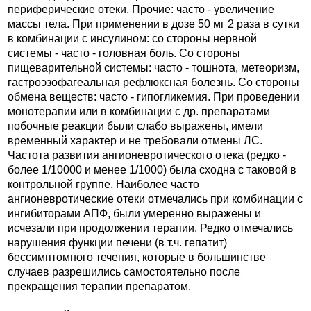
периферические отеки. Прочие: часто - увеличение
массы тела. При применении в дозе 50 мг 2 раза в сутки
в комбинации с инсулином: со стороны нервной
системы - часто - головная боль. Со стороны
пищеварительной системы: часто - тошнота, метеоризм,
гастроэзофагеальная рефлюксная болезнь. Со стороны
обмена веществ: часто - гипогликемия. При проведении
монотерапии или в комбинации с др. препаратами
побочные реакции были слабо выражены, имели
временный характер и не требовали отмены ЛС.
Частота развития ангионевротического отека (редко -
более 1/10000 и менее 1/1000) была сходна с таковой в
контрольной группе. Наиболее часто
ангионевротические отеки отмечались при комбинации с
ингибиторами АПФ, были умеренно выражены и
исчезали при продолжении терапии. Редко отмечались
нарушения функции печени (в т.ч. гепатит)
бессимптомного течения, которые в большинстве
случаев разрешились самостоятельно после
прекращения терапии препаратом.