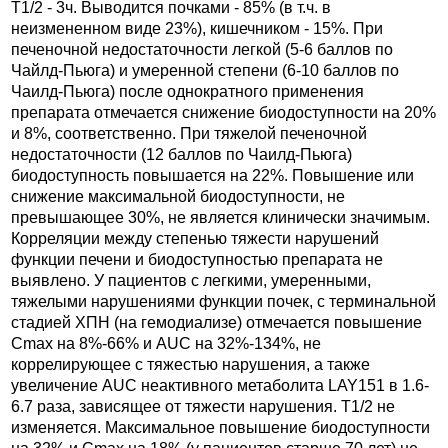
T1/2 - 3ч. Выводится почками - 85% (в т.ч. в
неизмененном виде 23%), кишечником - 15%. При
печеночной недостаточности легкой (5-6 баллов по
Чайлд-Пьюга) и умеренной степени (6-10 баллов по
Чаилд-Пьюга) после однократного применения
препарата отмечается снижение биодоступности на 20%
и 8%, соответственно. При тяжелой печеночной
недостаточности (12 баллов по Чаилд-Пьюга)
биодоступность повышается на 22%. Повышение или
снижение максимальной биодоступности, не
превышающее 30%, не является клинически значимым.
Корреляции между степенью тяжести нарушений
функции печени и биодоступностью препарата не
выявлено. У пациентов с легкими, умеренными,
тяжелыми нарушениями функции почек, с терминальной
стадией ХПН (на гемодиализе) отмечается повышение
Сmax на 8%-66% и AUC на 32%-134%, не
коррелирующее с тяжестью нарушения, а также
увеличение AUC неактивного метаболита LAY151 в 1.6-
6.7 раза, зависящее от тяжести нарушения. T1/2 не
изменяется. Максимальное повышение биодоступности