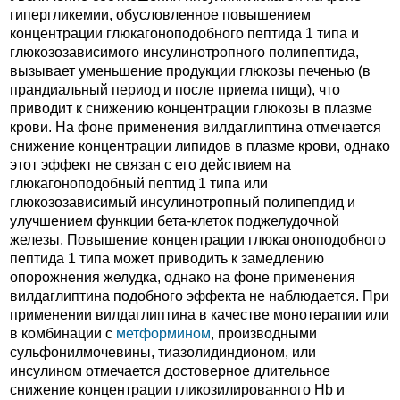
гипергликемии, обусловленное повышением
концентрации глюкагоноподобного пептида 1 типа и
глюкозозависимого инсулинотропного полипептида,
вызывает уменьшение продукции глюкозы печенью (в
прандиальный период и после приема пищи), что
приводит к снижению концентрации глюкозы в плазме
крови. На фоне применения вилдаглиптина отмечается
снижение концентрации липидов в плазме крови, однако
этот эффект не связан с его действием на
глюкагоноподобный пептид 1 типа или
глюкозозависимый инсулинотропный полипепдид и
улучшением функции бета-клеток поджелудочной
железы. Повышение концентрации глюкагоноподобного
пептида 1 типа может приводить к замедлению
опорожнения желудка, однако на фоне применения
вилдаглиптина подобного эффекта не наблюдается. При
применении вилдаглиптина в качестве монотерапии или
в комбинации с
метформином
, производными
сульфонилмочевины, тиазолидиндионом, или
инсулином отмечается достоверное длительное
снижение концентрации гликозилированного Hb и