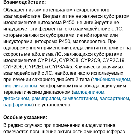
Взаимодействие:
Обладает низким потенциалом лекарственного
взаимодействия. Вилдаглиптин не является субстратом
изоферментов цитохрома Р450, не ингибирует и не
индуцирует эти ферменты; его взаимодействие с ЛС,
которые являются субстратами, ингибиторами или
индукторами цитохрома Р450, маловероятно. При
одновременном применении вилдаглиптин не влияет на
скорость метаболизма ЛС, являющихся субстратами
изоферментов CYP1A2, CYP2C8, CYP2C9, CYP2C19,
CYP2D6, CYP2E1 и CYP3A4/5. Клинически значимых
взаимодействий с ЛС, наиболее часто используемых
при лечении сахарного диабета 2 типа (
глибенкламидом
,
пиоглитазоном
, метформином) или обладающих узким
терапевтическим диапазоном (
амлодипином
,
дигоксином
,
рамиприлом
,
симвастатином
,
валсартаном
,
варфарином
) не установлено.
Особые указания:
В редких случаях при применении вилдаглиптина
отмечается повышение активности аминотрансфераз