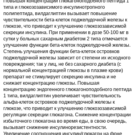
Повышая концентрации глюкагоноподобного пептида 1
типа и глюкозозависимого инсулинотропного
полипептида, вилдаглиптин вызывает повышение
чувствительности бета-клеток поджелудочной железы к
глюкозе, что приводит к улучшению глюкозозависимой
секреции инсулина. При применении в дозе 50-100 мг в
сутки у больных сахарным диабетом 2 типа отмечается
улучшение функции бета-клеток поджелудочной железы.
Степень улучшения функции бета-клеток островков
поджелудочной железы зависит от степени их исходного
повреждения; так у лиц, не без сахарного диабета (с
нормальной концентрацией глюкозы в плазме крови)
препарат не стимулирует секрецию инсулина и не
снижает концентрацию глюкозы. Повышая
концентрацию эндогенного глюкагоноподобного пептида
1 типа, вилдаглиптин увеличивает чувствительность
альфа-клеток островков поджелудочной железы к
глюкозе, что приводит к улучшению глюкозозависимой
регуляции секреции глюкагона. Снижение концентрации
избыточного глюкагона во время еды, в свою очередь,
вызывает снижение инсулинорезистентности.
Увеличение соотношения инсулин/глюкагон на фоне