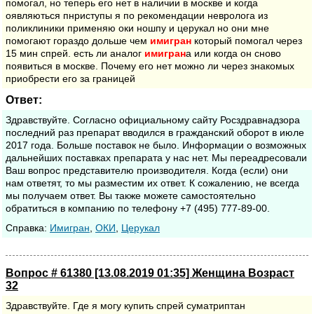
помогал, но теперь его нет в наличии в москве и когда
оявляються пнриступы я по рекомендации невролога из
поликлиники применяю оки ношпу и церукал но они мне
помогают гораздо дольше чем
имигран
который помогал через
15 мин спрей. есть ли аналог
имигран
а или когда он сново
появиться в москве. Почему его нет можно ли через знакомых
приобрести его за границей
Ответ:
Здравствуйте. Согласно официальному сайту Росздравнадзора
последний раз препарат вводился в гражданский оборот в июле
2017 года. Больше поставок не было. Информации о возможных
дальнейших поставках препарата у нас нет. Мы переадресовали
Ваш вопрос представителю производителя. Когда (если) они
нам ответят, то мы разместим их ответ. К сожалению, не всегда
мы получаем ответ. Вы также можете самостоятельно
обратиться в компанию по телефону +7 (495) 777-89-00.
Cправка:
Имигран
,
ОКИ
,
Церукал
Вопрос # 61380 [13.08.2019 01:35] Женщина Возраст
32
Здравствуйте. Где я могу купить спрей суматриптан