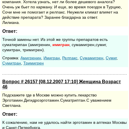
компания. Хотела узнать, нет ли более дешевого аналога?
Очень уж бьет по карману. И еще, во время поездок в Турцию,
Сочи мне не помогает и релпакс. Неужели климат влияет на
действие препарата? Заранее благдарна за ответ.
Лилиана.
Ответ:
Точной замены нет. Из этой же группы препаратов есть
суматирипан (амигренин,
имигран
, сумамигрен,сумиг,
сумитран, тримигрен).
Cправка:
Амигренин
,
Имигран
,
Релпакс
,
Сумамигрен
,
Сумиг
,
Сумитран
,
Тримигрен
Вопрос # 26157 [08.12.2007 17:10] Женщина Возраст
46
Подскажите где в Москве можно купить лекарство
Эрготамин.Дигидроэрготамин.Суматриптан.С уважением
Светлана.
Ответ:
К сожалению, нам не удалось найти эрготамин в аптеках Москвы
и Санкт-Петербурга.