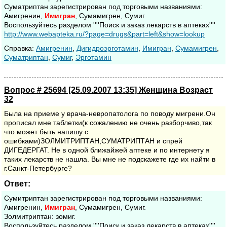
Суматриптан зарегистрирован под торговыми названиями:
Амигренин,
Имигран
, Сумамигрен, Сумиг
Воспользуйтесь разделом ''''Поиск и заказ лекарств в аптеках''''
http://www.webapteka.ru/?page=drugs&part=left&show=lookup
Cправка:
Амигренин
,
Дигидроэрготамин
,
Имигран
,
Сумамигрен
,
Суматриптан
,
Сумиг
,
Эрготамин
Вопрос # 25694 [25.09.2007 13:35] Женщина Возраст
32
Была на приеме у врача-невропатолога по поводу мигрени.Он
прописал мне таблетки(к сожалению не очень разборчиво,так
что может быть напишу с
ошибками)ЗОЛМИТРИПТАН,СУМАТРИПТАН и спрей
ДИГЕДЕРГАТ. Не в одной ближайжей аптеке и по интернету я
таких лекарств не нашла. Вы мне не подскажете где их найти в
г.Санкт-Петербурге?
Ответ:
Сумитриптан зарегистрирован под торговыми названиями:
Амигренин,
Имигран
, Сумамигрен, Сумиг.
Золмитриптан: зомиг.
Воспользуйтесь разделом ''''Поиск и заказ лекарств в аптеках''''