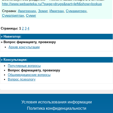
http://www.webapteka.ru/?page=drugs&part=left&show=lookup
Cправка:
Амигренин
,
Зомиг
,
Имигран
,
Сумамигрен
,
Суматриптан
,
Сумиг
Страницы:
1
2
3
4
»
Навигатор:
»
Вопрос фармацевту, провизору
Архив консультации
»
Консультации:
Популярные вопросы
Вопрос фармацевту, провизору
Общемедицинские вопросы
Вопрос психологу
Условия использования информации
Политика конфиденциальности