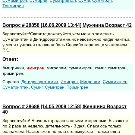
Сумамигрен
,
Сумарин
,
Суматриптан
,
Сумиг
,
Сумитран
,
Тримигрен
Вопрос # 28858 [16.06.2009 13:44] Мужчина Возраст 42
Здравствуйте!Скажите,пожалуйста,чем можно заменить
Суматриптан и Дигидроэрготамин,их невозможно нигде найти,а
у меня пучковая головная боль.Спасибо заранее,с уважением
Р.К.
Ответ:
Амигринин,
имигран
, мигрепам, сумамигрен, сумиг, сумитран,
тримигрен.
Cправка:
Дигидроэрготамин
,
Имигран
,
Мигрепам
,
Сумамигрен
,
Суматриптан
,
Сумиг
,
Сумитран
,
Тримигрен
Вопрос # 28688 [14.05.2009 12:58] Женщина Возраст
40
Здравствуйте! Я очень страдаю частыми мигренями. Бывают и
по 2 раза за неделю, длтельность - 3 дня. Спасаюсь только
релпаксом. Насколько я поняла его выпускает только одна