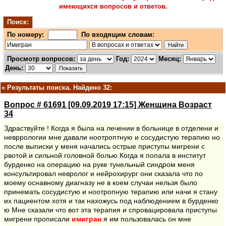
имеющихся вопросов и ответов.
Поиск:
По номеру:
По входящим словам:
Просмотр вопросов:
Год:
Месяц:
День:
»
Результаты поиска. Найдено 32:
Вопрос # 61691 [09.09.2019 17:15] Женщина Возраст
34
Здраствуйте ! Когда я была на лечении в больнице в отделени и
невррологии мне давали ноотроптную и сосудистую терапию но
после выписки у меня начались острые приступы мигрени с
рвотой и сильной головной болью.Когда я попала в институт
бурденко на операцию на руке тунельный синдром меня
консультировал невролог и нейрохирург они сказала что по
моему оснавному диагназу не в коем случаи нельзя было
принемать сосудистую и ноотропную терапию или начи я стану
их пациентом хотя и так нахожусь под наблюдением в бурденко
ю Мне сказали что вот эта терапия и спровацировала приступы
мигрени прописали
имигран
я им пользовалась он мне