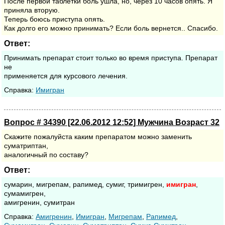
После первой таблетки боль ушла, но, через 10 часов опять. Я
приняла вторую.
Теперь боюсь приступа опять.
Как долго его можно принимать? Если боль вернется.. Спасибо.
Ответ:
Принимать препарат стоит только во время приступа. Препарат
не
применяется для курсового лечения.
Cправка:
Имигран
Вопрос # 34390 [22.06.2012 12:52] Мужчина Возраст 32
Скажите пожалуйста каким препаратом можно заменить
суматриптан,
аналогичный по составу?
Ответ:
сумарин, мигрепам, рапимед, сумиг, тримигрен,
имигран
,
сумамигрен,
амигренин, сумитран
Cправка:
Амигренин
,
Имигран
,
Мигрепам
,
Рапимед
,