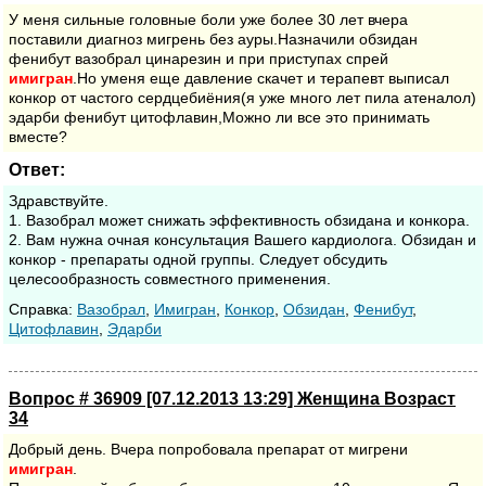
У меня сильные головные боли уже более 30 лет вчера
поставили диагноз мигрень без ауры.Назначили обзидан
фенибут вазобрал цинарезин и при приступах спрей
имигран
.Но уменя еще давление скачет и терапевт выписал
конкор от частого сердцебиёния(я уже много лет пила атеналол)
эдарби фенибут цитофлавин,Можно ли все это принимать
вместе?
Ответ:
Здравствуйте.
1. Вазобрал может снижать эффективность обзидана и конкора.
2. Вам нужна очная консультация Вашего кардиолога. Обзидан и
конкор - препараты одной группы. Следует обсудить
целесообразность совместного применения.
Cправка:
Вазобрал
,
Имигран
,
Конкор
,
Обзидан
,
Фенибут
,
Цитофлавин
,
Эдарби
Вопрос # 36909 [07.12.2013 13:29] Женщина Возраст
34
Добрый день. Вчера попробовала препарат от мигрени
имигран
.