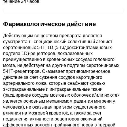
течение 24 часов.
Фармакологическое действие
Действующим веществом препарата является
суматриптан - специфический селективный агонист
серотониновых 5-НТ1D (5-гидрокситриптаминовых
подтипа 1D)-рецепторов, локализованных
преимущественно в кровеносных сосудах головного
мозга, не действует на другие подтипы серотониновых
5-НТ-рецепторов. Оказывает противомигренозное
действие за счет сужения сосудов каротидного
артериального ложа, которые снабжают кровью
экстракраниальные и интракраниальные ткани
(расширение сосудов мозговых оболочек и/или их отек
является основным механизмом развития мигрени у
человека), не оказывая при этом существенного
влияния на мозговой кровоток, а также за счет
подавления активности рецепторов окончаний
афферентных волокон тройничного нерва в твердой