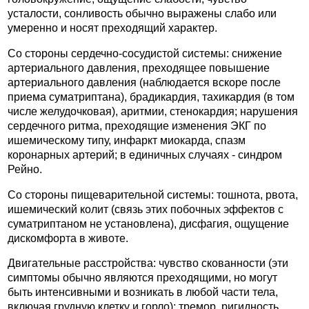
усталости, сонливость обычно выражены слабо или
умеренно и носят преходящий характер.
Со стороны сердечно-сосудистой системы: снижение
артериального давления, преходящее повышение
артериального давления (наблюдается вскоре после
приема суматриптана), брадикардия, тахикардия (в том
числе желудочковая), аритмии, стенокардия; нарушения
сердечного ритма, преходящие изменения ЭКГ по
ишемическому типу, инфаркт миокарда, спазм
коронарных артерий; в единичных случаях - синдром
Рейно.
Со стороны пищеварительной системы: тошнота, рвота,
ишемический колит (связь этих побочных эффектов с
суматриптаном не установлена), дисфагия, ощущение
дискомфорта в животе.
Двигательные расстройства: чувство скованности (эти
симптомы обычно являются преходящими, но могут
быть интенсивными и возникать в любой части тела,
включая грудную клетку и горло); тремор, ригидность