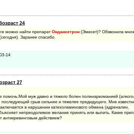
Возраст 24
рге можно найти препарат
Ондансетрон
(Эмесет)? Обзвонила мно
(сегодня). Заранее спасибо.
-03-14
озраст 27
е помочь.Мой муж давно и тяжело болен полинаркоманией (алкого
й последующий срыв сильнее и тяжелее предидущего. Мне известно
заключается в нарушении катехоламинового обмена (адреналин,
объясняет непреодолимое желание принять или выпить. Какие преп
ют антикревинговым действием?