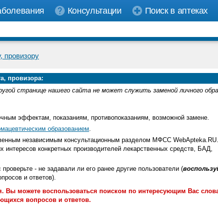
аболевания
Консультации
Поиск в аптеках
, провизору
а, провизора:
ругой странице нашего сайта не может служить заменой личного обр
очным эффектам, показаниям, противопоказаниям, возможной замене.
мацевтическим образованием
.
ственным независимым консультационным разделом МФСС WebApteka.RU
х интересов конкретных производителей лекарственных средств, БАД,
с проверьте - не задавали ли его ранее другие пользователи (
воспользу
росов и ответов).
. Вы можете воспользоваться поиском по интересующим Вас слов
ющихся вопросов и ответов.