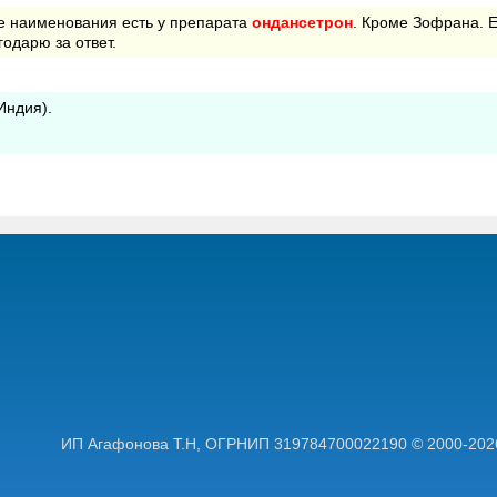
ые наименования есть у препарата
ондансетрон
. Кроме Зофрана. Е
одарю за ответ.
Индия).
ИП Агафонова Т.Н,
ОГРНИП 319784700022190
© 2000-202