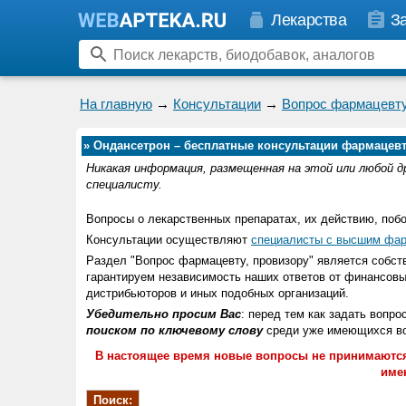
Лекарства
З
На главную
→
Консультации
→
Вопрос фармацевту
»
Ондансетрон – бесплатные консультации фармацевт
Никакая информация, размещенная на этой или любой д
специалисту.
Вопросы о лекарственных препаратах, их действию, поб
Консультации осуществляют
специалисты с высшим фар
Раздел "Вопрос фармацевту, провизору" является соб
гарантируем независимость наших ответов от финансовы
дистрибьюторов и иных подобных организаций.
Убедительно просим Вас
: перед тем как задать вопро
поиском по ключевому слову
среди уже имеющихся воп
В настоящее время новые вопросы не принимаются
име
Поиск: