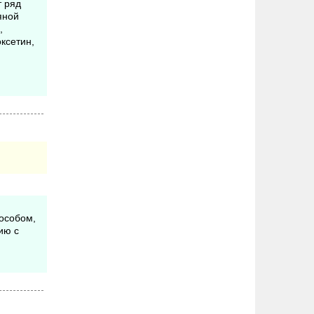
т ряд
яной
,
ксетин,
пособом,
ию с