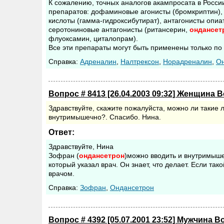
К сожалению, точных аналогов акампросата в России 
препаратов: дофаминовые агонисты (бромкриптин),
кислоты (гамма-гидроксибутират), антагонисты опиа
серотониновые антагонисты (ритансерин,
ондансет
флуоксамин, циталопрам).
Все эти препараты могут быть применены только по
Cправка:
Адреналин
,
Налтрексон
,
Норадреналин
,
Он
Вопрос # 8413 [26.04.2003 09:32] Женщина В
Здравствуйте, скажите пожалуйста, можно ли такие л
внутримышечно?. Спасибо. Нина.
Ответ:
Здравствуйте, Нина
Зофран (
ондансетрон
)можно вводить и внутримыше
который указал врач. Он знает, что делает. Если та
врачом.
Cправка:
Зофран
,
Ондансетрон
Вопрос # 4392 [05.07.2001 23:52] Мужчина В