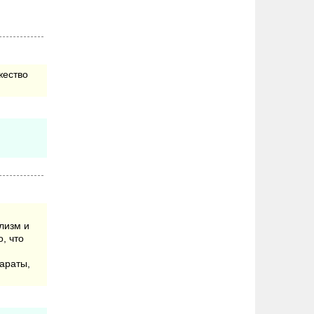
жество
лизм и
, что
араты,