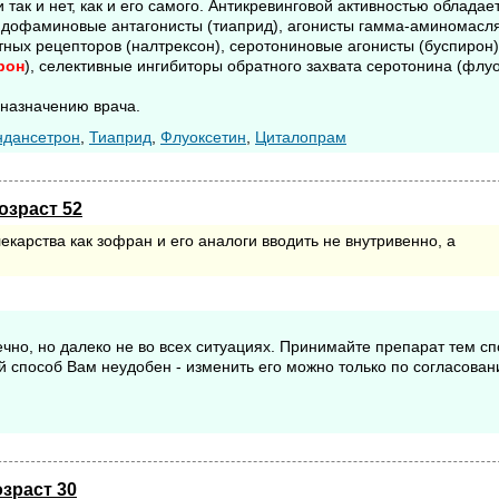
так и нет, как и его самого. Антикревинговой активностью обладае
 дофаминовые антагонисты (тиаприд), агонисты гамма-аминомасл
тных рецепторов (налтрексон), серотониновые агонисты (буспирон)
рон
), селективные ингибиторы обратного захвата серотонина (флуо
 назначению врача.
дансетрон
,
Тиаприд
,
Флуоксетин
,
Циталопрам
озраст 52
екарства как зофран и его аналоги вводить не внутривенно, а
чно, но далеко не во всех ситуациях. Принимайте препарат тем с
кой способ Вам неудобен - изменить его можно только по согласован
озраст 30