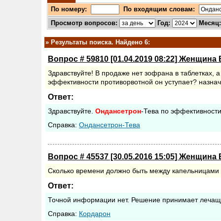
По номеру:
По входящим словам:
Просмотр вопросов:
Год:
Месяц
»
Результаты поиска. Найдено 6:
Вопрос # 59810 [01.04.2019 08:22] Женщина 
Здравствуйте! В продаже нет зофрана в таблетках, 
эффективности противорвотной он уступает? назна
Ответ:
Здравствуйте.
Ондансетрон
-Тева по эффективности
Cправка:
Ондансетрон-Тева
Вопрос # 45537 [30.05.2016 15:05] Женщина 
Сколько времени должно быть между капельницами
Ответ:
Точной информации нет. Решение принимает лечащ
Cправка:
Кордарон