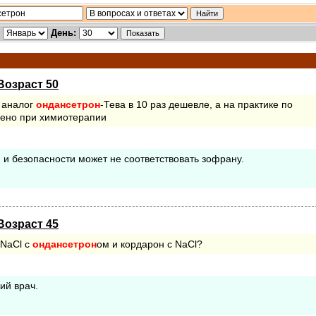
:
День:
Возраст 50
а аналог
ондансетрон
-Тева в 10 раз дешевле, а на практике по
чено при химиотерапии
 и безопасности может не соответствовать зофрану.
Возраст 45
 NaCl с
ондансетрон
ом и кордарон с NaCl?
ий врач.