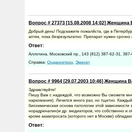
Вопрос # 27373 [15.08.2008 14:02] Женщина 
Добрый день! Подскажите пожалйста, где в Петербу
аптек, пока безрезультатно. Препарат нужен срочно 
Ответ:
Аллотина, Московский пр., 143 (812) 387-62-31, 387
Cправка:
Ондансетрон
,
Эмесет
Вопрос # 9964 [29.07.2003 10:46] Женщина В
Здравствуйте!
Пишу Вам с надеждой, что возможно Вы сможете мн
наркомания). Лечился много раз, но тщетно. Кажды
биохимическая основа патологии этой зависимости 
норадреналин)и др. медиаторов, что собственно и 
кроме акампросата (которого нет в Москве) облада
Ответ: