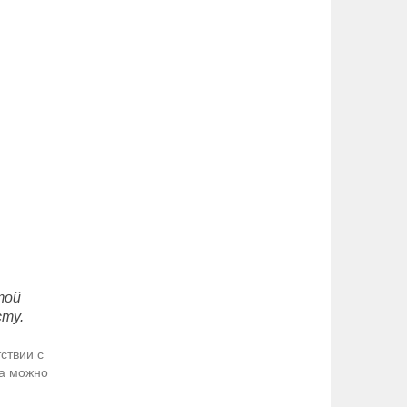
той
сту.
ствии с
да можно