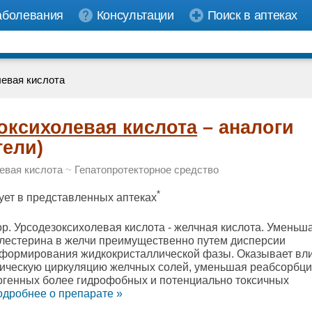
аболевания
Консультации
Поиск в аптеках
евая кислота
оксихолевая кислота
– аналоги
тели)
евая кислота
~
Гепатопротекторное средство
*
ует в представленных аптеках
р. Урсодезоксихолевая кислота - желчная кислота. Уменьш
лестерина в желчи преимущественно путем дисперсии
 формирования жидкокристаллической фазы. Оказывает вл
тическую циркуляцию желчных солей, уменьшая реабсорбц
огенных более гидрофобных и потенциально токсичных
дробнee о препарате »