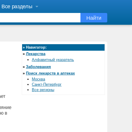
Все разделы
Найти
»
Навигатор:
»
Лекарства
Алфавитный указатель
»
Заболевания
»
Поиск лекарств в аптеках
Москва
Санкт-Петербург
Все регионы
ает
ияние
ию в