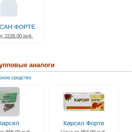
САН ФОРТЕ
т 2226.00 руб.
упповые аналоги
рное средство
Карсил
Карсил Форте