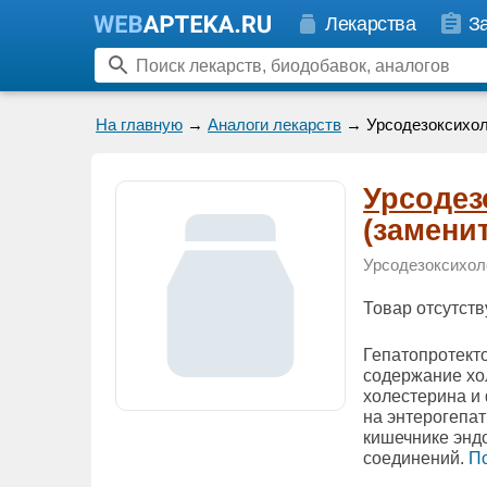
Лекарства
З
На главную
→
Аналоги лекарств
→ Урсодезоксихол
Урсодез
(замени
Урсодезоксихол
Товар отсутств
Гепатопротекто
содержание хо
холестерина и
на энтерогепа
кишечнике энд
соединений.
По