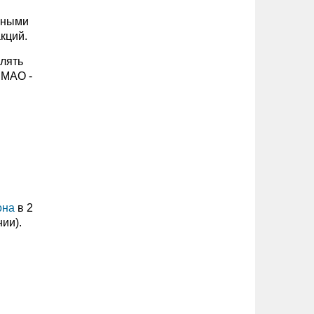
сными
кций.
лять
 МАО -
она
в 2
ии).