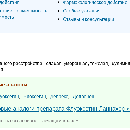
действия
Фармакологическое действие
ствие, совместимость,
Особые указания
имость
Отзывы и консультации
ного расстройства - слабая, умеренная, тяжелая), булимия
я.
ые аналоги
уоксетин
,
Биоксетин
,
Депрекс
,
Депренон
…
овые аналоги препарата Флуоксетин Ланнахер »
ыть согласовано с лечащим врачом.