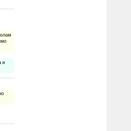
золам
имо
а и
но