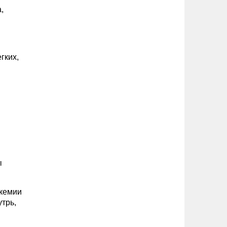
,
гких,
ы
икемии
трь,