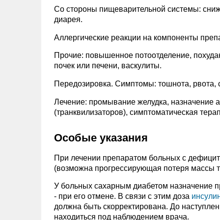
Со стороны пищеварительной системы: сниже
диарея.
Аллергические реакции на компоненты препа
Прочие: повышенное потоотделение, похудан
почек или печени, васкулиты.
Передозировка. Симптомы: тошнота, рвота, 
Лечение: промывание желудка, назначение ак
(транквилизаторов), симптоматическая терап
Особые указания
При лечении препаратом больных с дефицит
(возможна прогрессирующая потеря массы т
У больных сахарным диабетом назначение п
- при его отмене. В связи с этим доза
инсули
должна быть скорректирована. До наступле
находиться под наблюдением врача.