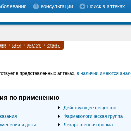
аболевания
Консультации
Поиск в аптеках
кция
•
цены
•
аналоги
•
отзывы
тствует в представленных аптеках,
в наличии имеются анал
ия по применению
Действующее вещество
казания
Фармакологическая группа
именения и дозы
Лекарственная форма