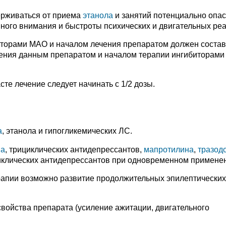
ерживаться от приема
этанола
и занятий потенциально опа
ого внимания и быстроты психических и двигательных реа
торами МАО и началом лечения препаратом должен состав
чения данным препаратом и началом терапии ингибиторами
те лечение следует начинать с 1/2 дозы.
а
, этанола и гипогликемических ЛС.
на
, трициклических антидепрессантов,
мапротилина
,
тразод
циклических антидепрессантов при одновременном применен
рапии возможно развитие продолжительных эпилептических
войства препарата (усиление ажитации, двигательного