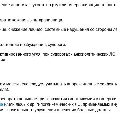
ние аппетита, сухость во рту или гиперсаливация, тошнота
рата: кожная сыпь, крапивница.
ие, снижение либидо, системные нарушения со стороны ле
состояние возбуждения, судороги.
тивированного угля, при судорогах - анксиолитических ЛС
ия.
ом массы тела следует учитывать анорексигенные эффект
ела).
репарата повышает риск развития гипогликемии и гипергл
на
и/или любых др. гипогликемических ЛС, применяемых вну
ния значительного улучшения в лечении больные должны