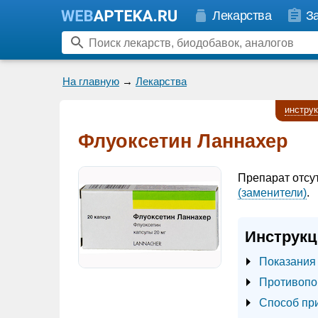
Лекарства
З
На главную
→
Лекарства
инстру
Флуоксетин Ланнахер
Препарат отсу
(заменители)
.
Инструкц
Показания
Противопо
Способ пр