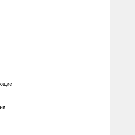
ующие
ия.