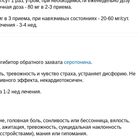
г/сут 1 раз, утром; при необходимости еженедельно дозу
чная доза - 80 мг в 2-3 приема.
 в 3 приема, при навязчивых состояниях - 20-60 мг/сут.
чения - 3-4 нед.
гибитор обратного захвата
серотонина
.
ь, тревожность и чувство страха, устраняет дисфорию. Не
тивного эффекта, некардиотоксичен.
 1-2 нед лечения.
, головная боль, сонливость или бессонница, вялость,
 ажитация, тревожность, суицидальная наклонность
сстройствами), мания или гипомания.