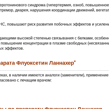
еротонинового синдрома (гипертермия, озноб, повышенное
 тремор, диарея, нарушения координации движений, вегета
НС, повышают риск развития побочных эффектов и усилен
ающими высокой степенью связывания с белками, особенн
о повышение концентрации в плазме свободных (несвязанн
ых эффектов.
*
арата Флуоксетин Ланнахер
еках, в наличии имеются аналоги (заменители), применение
ласовано с лечащим врачом: