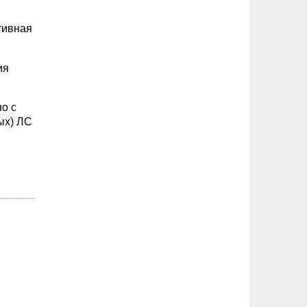
тивная
ия
о с
ых) ЛС