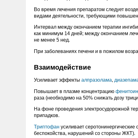
Во время лечения препаратом следует возд
видами деятельности, требующими повышенн
Интервал между окончанием терапии ингиби
как минимум 14 дней; между окончанием ле
не менее 5 нед.
При заболеваниях печени и в пожилом возрас
Взаимодействие
Усиливает эффекты
алпразолама
,
диазепам
Повышает в плазме концентрацию
фенитои
раза (необходимо на 50% снижать дозу три
На фоне проведения электросудорожной те
припадков.
Триптофан
усиливает серотонинергические с
беспокойства, нарушений со стороны ЖКТ).