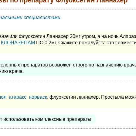
вы по препарату Флуоксетин Ланнахер
нальными специалистами
.
значили флуоксетин Ланнахер 20мг утром, а на ночь Алпра
и
КЛОНАЗЕПАМ
ПО 0,2мг. Скажите пожалуйста это совмест
сленных препаратов возможен строго по назначению врач
нию врача.
лол
,
атаракс
,
норваск
, флуоксетин ланнахер. Простыла мож
ует использовать комплексные препараты.