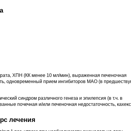
а
рата, ХПН (КК менее 10 мл/мин), выраженная печеночная
сть, одновременный прием ингибиторов МАО (в предшеств
ческий синдром различного генеза и эпилепсия (в т.ч. в
ванные почечная и/или печеночная недостаточность, кахекс
урс лечения