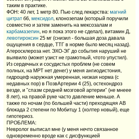
таким в практике.
ФОН: 40 лет, 1 метр 80. Пью след лекарства:
магний
цитрат
б6,
мексидол
, клонозепам (который поручили
совместно и затем заменить на мексозалам и
карбамазепин
, но я пока этого не сделал), витамин Д,
левотироксин
25 мг (снизил - большая доза давала
ощущения в сердце, ТТГ в норме было месяц назад).
Атеросклероза нет. ЭХО-ЭГ до события наруший не
выявило (может узист не грамотный, чтото упустил).
Из сердечных и сосудистых проблем (не совем
полных, на МРТ нет денег) у меня ангиодистония,
гидроцеф наружная умеренная, низкая норма (с
недавных пор) в ПозвАртерии 4 (25), остехондроз
везде, и "спазм средней мозговой артерии" (не мнеее
8 лет), на правой руке часто давление меньше. А
также по ночам (по большей части) преходящяя АВ
блокада 2 степени по Мобитцу 1 (холтер новый), еще
гипотериоз.
ПРОБЛЕМА:
Невролог выписал мне (у меня нечто связанное
одновременно вроде как с дисфункцией