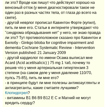
ли это? Вроде как пишут что действуют хорошо на
венозный отток (у меня диагностировали такое не
один раз в разных частях тела, от глаза до всего на
свете).
- другой неврлог прописал Кавинтон Форте (купил),
пить ли мне его. Статьи в интернете утверждают что
"синдрома обркадывания нет" у него, не знаю правда
ли это? Тут противоположное сказано про Кавинтон и
Билобу - Ginkgo biloba for cognitive impairment and
dementia Cochrane Systematic Review - Intervention
Version published: 21 January 2009
- другой кардиолог по имени Осама выписал мне
Acard (Acid acetilsalicic) ) 75 mg 1 таб, почему то
решив что у меня артериальная гипертензия 3
степени (на самом деле у меня давление 110/70,
пулсь 75-85), пить ли мне его?
- в принципе будут ли мне полезны антикоауглянты и
антиагреганты, какие считаете лучшими?
Клопидогрел
?
- витамины B1 B6 B9 B12 Е С и Магний не могут
вредить сердцу?