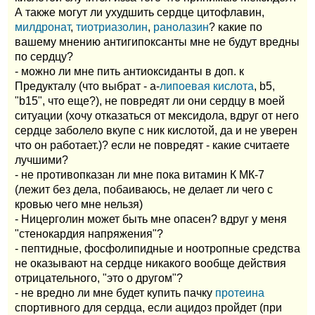
А также могут ли ухудшить сердце цитофлавин,
милдронат
,
тиотриазолин
,
ранолазин
? какие по
вашему мнению антигипоксанты мне не будут вредны
по сердцу?
- можно ли мне пить антиоксиданты в доп. к
Предукталу (что выбрат - а-
липоевая кислота
, b5,
"b15", что еще?), не повредят ли они сердцу в моей
ситуации (хочу отказаться от мексидола, вдруг от него
сердце заболело вкупе с ник кислотой, да и не уверен
что он работает.)? если не повредят - какие считаете
лучшими?
- не противопказан ли мне пока витамин К МК-7
(лежит без дела, побаиваюсь, не делает ли чего с
кровью чего мне нельзя)
- Ницерголин может быть мне опасен? вдруг у меня
"стенокардия напряжения"?
- пептидные, фосфолипидные и ноотропные средства
не оказывают на сердце никакого вообще действия
отрицательного, "это о другом"?
- не вредно ли мне будет купить пачку
протеина
спортивного для сердца, если ацидоз пройдет (при