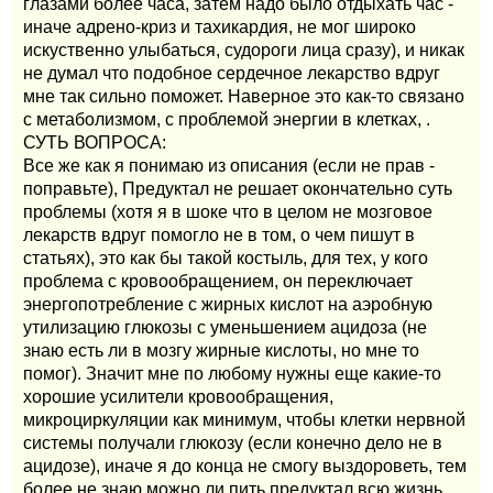
глазами более часа, затем надо было отдыхать час -
иначе адрено-криз и тахикардия, не мог широко
искуственно улыбаться, судороги лица сразу), и никак
не думал что подобное сердечное лекарство вдруг
мне так сильно поможет. Наверное это как-то связано
с метаболизмом, с проблемой энергии в клетках, .
СУТЬ ВОПРОСА:
Все же как я понимаю из описания (если не прав -
поправьте), Предуктал не решает окончательно суть
проблемы (хотя я в шоке что в целом не мозговое
лекарств вдруг помогло не в том, о чем пишут в
статьях), это как бы такой костыль, для тех, у кого
проблема с кровообращением, он переключает
энергопотребление с жирных кислот на аэробную
утилизацию глюкозы с уменьшением ацидоза (не
знаю есть ли в мозгу жирные кислоты, но мне то
помог). Значит мне по любому нужны еще какие-то
хорошие усилители кровообращения,
микроциркуляции как минимум, чтобы клетки нервной
системы получали глюкозу (если конечно дело не в
ацидозе), иначе я до конца не смогу выздороветь, тем
более не знаю можно ли пить предуктал всю жизнь,