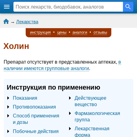
→
Лекарства
инструкция
•
цены
•
аналоги
•
отзывы
Холин
Препарат отсутствует в представленных аптеках,
в
наличии имеются групповые аналоги
.
Инструкция по применению
Показания
Действующее
вещество
Противопоказания
Фармакологическая
Способ применения
группа
и дозы
Лекарственная
Побочные действия
форма