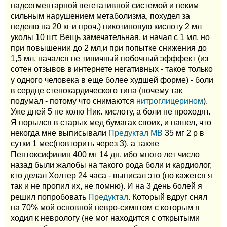
надсегментарной вегетативной системой и неким
сильным нарушением метаболизма, похудел за
неделю на 20 кг и проч.) никотиновую кислоту 2 мл
уколы 10 шт. Вещь замечательная, и начал с 1 мл, но
при повышении до 2 мл,и при попытке снижения до
1,5 мл, начался не типичный побочный эфффект (из
сотен отзывов в интернете негативных - такое только
у одного человека в еще более худшей форме) - боли
в сердце стенокардического типа (почему так
подумал - потому что снимаются
нитроглицерином
).
Уже дней 5 не колю Ник. кислоту, а боли не проходят.
Я порылся в старых мед бумагах своих, и нашел, что
некогда мне выписывали
Предуктал МВ
35 мг 2 р в
сутки 1 мес(повторить через 3), а также
Пентоксифилин 400 мг 14 дн, ибо много лет число
назад были жалобы на такого рода боли и кардиолог,
кто делал Холтер 24 часа - выписал это (но кажется я
так и не пропил их, не помню). И на 3 день болей я
решил попробовать
Предуктал
. Который вдруг снял
на 70% мой основной невро-симптом с которым я
ходил к неврологу (не мог находится с открытыми