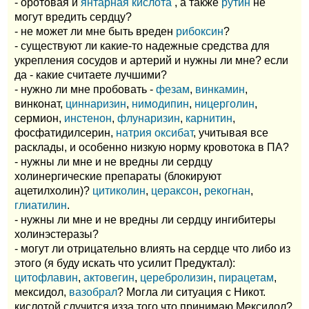
- оротовая и
янтарная кислота
, а также
рутин
не
могут вредить сердцу?
- не может ли мне быть вреден
рибоксин
?
- существуют ли какие-то надежные средства для
укрепления сосудов и артерий и нужны ли мне? если
да - какие считаете лучшими?
- нужно ли мне пробовать -
фезам
,
винкамин
,
винконат,
циннаризин
,
нимодипин
,
ницерголин
,
cермион,
инстенон
,
флунаризин
,
карнитин
,
фосфатидилсерин,
натрия оксибат
, учитывая все
расклады, и особенно низкую норму кровотока в ПА?
- нужны ли мне и не вредны ли сердцу
холинергические препараты (блокируют
ацетилхолин)?
цитиколин
,
цераксон
,
рекогнан
,
глиатилин
.
- нужны ли мне и не вредны ли сердцу ингибитеры
холинэстеразы?
- могут ли отрицательно влиять на сердце что либо из
этого (я буду искать что усилит Предуктал):
цитофлавин
,
актовегин
,
церебролизин
,
пирацетам
,
мексидол,
вазобрал
? Могла ли ситуация с Никот.
кислотой случится изза того что принимаю Мексидол?