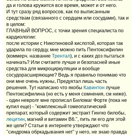
да и голова кружится все время, может и от него.
И тут сразу ряд вопросов, как по выписанным
средствам (связанного с сердцем или сосудами), так и
в целом:
ГЛАВНЫЙ ВОПРОС, с точки зрения специалиста по
кардиологии:
после истории с Никотиновой кислотой, которая так
ударила по сердцу, мне можно пить Пентоксифилин
(коммерч. название
Трентал
), и с каких доз пытаться
начинать? Или считаете лучше и безопасней иные
средства для микроциркуляции и вообще
сосудорасширяющие? Ведь я правильо понимаю что
они мне очень нужны, Предуктал лишь часть
решения. Тут написано что якобы
Кавинтон
лучше
Пентоксифилина (но есть у меня сомнения, см ниже).
- один невролг мне прописал Биломаг Форте (пока не
купил еще) - "комплексный гомеопатический
препарат, который содержит экстракт Гингко билобы,
лецитин
, магний и витамин В6.", пить ли его для этой
же цели? Статьи в интернете утверждают что
"синдрома обркадывания нет" у него, не знаю правда