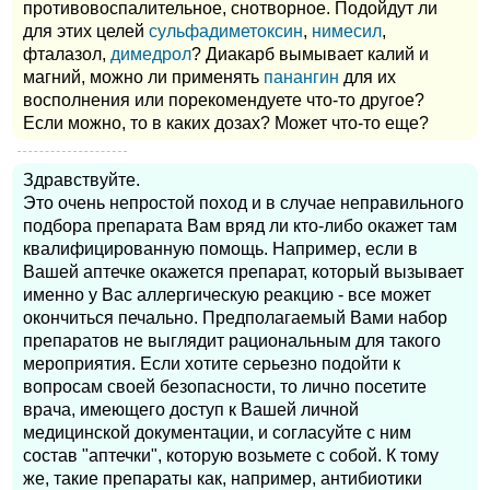
противовоспалительное, снотворное. Подойдут ли
для этих целей
сульфадиметоксин
,
нимесил
,
фталазол,
димедрол
? Диакарб вымывает калий и
магний, можно ли применять
панангин
для их
восполнения или порекомендуете что-то другое?
Если можно, то в каких дозах? Может что-то еще?
Здравствуйте.
Это очень непростой поход и в случае неправильного
подбора препарата Вам вряд ли кто-либо окажет там
квалифицированную помощь. Например, если в
Вашей аптечке окажется препарат, который вызывает
именно у Вас аллергическую реакцию - все может
окончиться печально. Предполагаемый Вами набор
препаратов не выглядит рациональным для такого
мероприятия. Если хотите серьезно подойти к
вопросам своей безопасности, то лично посетите
врача, имеющего доступ к Вашей личной
медицинской документации, и согласуйте с ним
состав "аптечки", которую возьмете с собой. К тому
же, такие препараты как, например, антибиотики