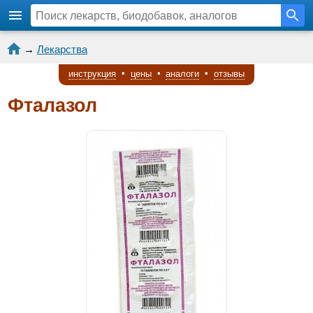
→
Лекарства
инструкция
•
цены
•
аналоги
•
отзывы
Фталазол