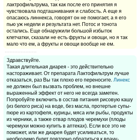
лактрофильтрума, так как после его принятия я
чувствовала подташнивания и слабость. А еще я
опасаюсь линнекса, говорят он не помогает, а я его
пью уж недели и результата нет. Потос и тонота
остались. Еще обнаружили большой избыток
клетчатки, сказали не есть фрукты и овощи, но я так
мало что ем, а фрукты и овощи вообще не ем.
Здравствуйте.
Такая длительная диарея - это действительно
настораживает. От препарата Лактофильтрум лучше
отказаться, раз Вы так плохо его переносите.
Линекс
не должен был вызвать проблем, но внешне
выраженный эффект от него не всегда заметен.
Попробуйте включить в состав питания рисовую кашу
(из белого риса) на воде, без масла, протертые супы-
пюре из картофеля, курицы, мяса или рыбы, продукты
из черники, а также отвар плодов черемухи (плоды
черемухи можно купить в аптеках). Если все это не
поможет, или же диарея будет усиливаться, то
необходимо будет повторно обратиться к врачу-