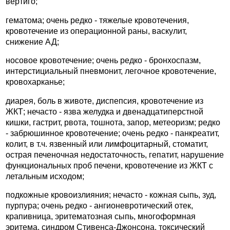
вертиго;
гематома; очень редко - тяжелые кровотечения,
кровотечение из операционной раны, васкулит,
снижение АД;
носовое кровотечение; очень редко - бронхоспазм,
интерстициальный пневмонит, легочное кровотечение,
кровохарканье;
диарея, боль в животе, диспепсия, кровотечение из
ЖКТ; нечасто - язва желудка и двенадцатиперстной
кишки, гастрит, рвота, тошнота, запор, метеоризм; редко
- забрюшинное кровотечение; очень редко - панкреатит,
колит, в т.ч. язвенный или лимфоцитарный, стоматит,
острая печеночная недостаточность, гепатит, нарушение
функциональных проб печени, кровотечение из ЖКТ с
летальным исходом;
подкожные кровоизлияния; нечасто - кожная сыпь, зуд,
пурпура; очень редко - ангионевротический отек,
крапивница, эритематозная сыпь, многоформная
эритема, синдром Стивенса-Джонсона, токсический