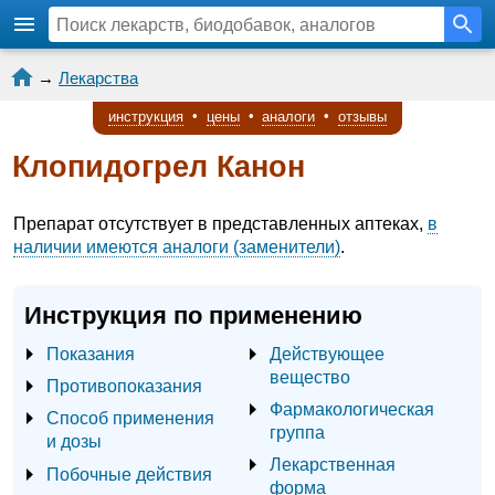
→
Лекарства
инструкция
•
цены
•
аналоги
•
отзывы
Клопидогрел Канон
Препарат отсутствует в представленных аптеках,
в
наличии имеются аналоги (заменители)
.
Инструкция по применению
Показания
Действующее
вещество
Противопоказания
Фармакологическая
Способ применения
группа
и дозы
Лекарственная
Побочные действия
форма