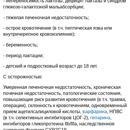
- непереносимость лактозы, дефицит лактазы и синдром
глюкозо-галактозной мальабсорбции;
- тяжелая печеночная недостаточность;
- острое кровотечение (в т.ч. пептическая язва или
внутричерепное кровоизлияние);
- беременность;
- период лактации;
- детский и подростковый возраст до 18 лет.
С осторожностью:
Умеренная печеночная недостаточность, хроническая
почечная недостаточность, патологические состояния,
повышающие риск развития кровотечения (в т.ч. травма,
операции), склонность к кровотечениям, одновременный
прием ацетилсалициловой кислоты,
варфарина
, НПВС
(в т.ч. селективных ингибиторов ЦОГ-2),
гепарина
,
ингибиторов гликопротеина Ilb/IIIa, наследственное
снижение функции CYP2C19.