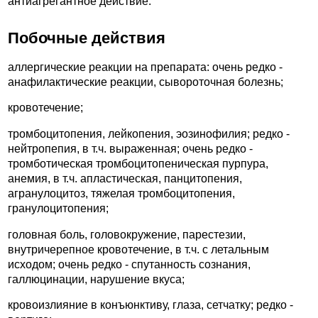
антиагрегантное действие.
Побочные действия
аллергические реакции на препарата: очень редко -
анафилактические реакции, сывороточная болезнь;
кровотечение;
тромбоцитопения, лейкопения, эозинофилия; редко -
нейтропепия, в т.ч. выраженная; очень редко -
тромботическая тромбоцитопеническая пурпура,
анемия, в т.ч. апластическая, панцитопения,
агранулоцитоз, тяжелая тромбоцитопения,
гранулоцитопения;
головная боль, головокружение, парестезии,
внутричерепное кровотечение, в т.ч. с летальным
исходом; очень редко - спутанность сознания,
галлюцинации, нарушение вкуса;
кровоизлияние в конъюнктиву, глаза, сетчатку; редко -