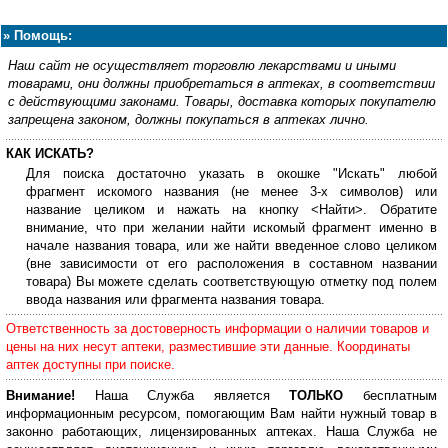
»
Помощь:
Наш сайт не осуществляет торговлю лекарствами и иными
товарами, они должны приобретаться в аптеках, в соответствии
с действующими законами. Товары, доставка которых покупателю
запрещена законом, должны покупаться в аптеках лично.
КАК ИСКАТЬ?
Для поиска достаточно указать в окошке "Искать" любой
фрагмент искомого названия (не менее 3-х символов) или
название целиком и нажать на кнопку <Найти>. Обратите
внимание, что при желании найти искомый фрагмент именно в
начале названия товара, или же найти введенное слово целиком
(вне зависимости от его расположения в составном названии
товара) Вы можете сделать соответствующую отметку под полем
ввода названия или фрагмента названия товара.
Ответственность за достоверность информации о наличии товаров и
цены на них несут аптеки, разместившие эти данные. Координаты
аптек доступны при поиске.
Внимание!
Наша Служба является
ТОЛЬКО
бесплатным
информационным ресурсом, помогающим Вам найти нужный товар в
законно работающих, лицензированных аптеках. Наша Служба не