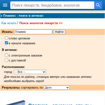
»
Плавикс - поиск в аптеках
:
Как искать?
Поиск аналогов лекарств >>
Искать:
слово целиком
в начале названия
В аптеках:
с электронным заказом
с доставкой
Расположение:
город:
Для поиска по району, станции метро или названию аптеки
необходимо выбрать город
Результаты:
сортировать по