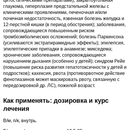
цитостатическими препаратами), закрытоугольная
глаукома, гиперплазия предстательной железы с
клиническими проявлениями, печеночная и/или
почечная недостаточность, язвенная болезнь желудка и
12-перстной кишки (в период обострения); заболевания,
сопровождающиеся повышенным риском
тромбоэмболических осложнений; болезнь Паркинсона
(усиливаются экстрапирамидные эффекты); эпилепсия,
эпилептические припадки в анамнезе; микседема;
хронические заболевания, сопровождающиеся
нарушением дыхания (особенно у детей); синдром Рейе
(повышение риска развития гепатотоксичности у детей и
подростков); кахексия, рвота (противорвотное действие
фенотиазинов может маскировать рвоту, связанную с
передозировкой др. ЛС), пожилой возраст.
Как применять: дозировка и курс
лечения
В/м, п/к, внутрь.