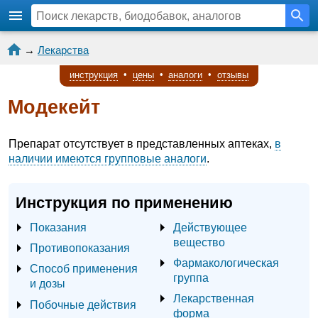
→
Лекарства
инструкция
•
цены
•
аналоги
•
отзывы
Модекейт
Препарат отсутствует в представленных аптеках,
в
наличии имеются групповые аналоги
.
Инструкция по применению
Показания
Действующее
вещество
Противопоказания
Фармакологическая
Способ применения
группа
и дозы
Лекарственная
Побочные действия
форма