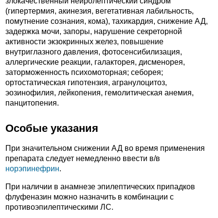
злокачественный нейролептический синдром
(гипертермия, акинезия, вегетативная лабильность,
помутнение сознания, кома), тахикардия, снижение АД,
задержка мочи, запоры, нарушение секреторной
активности экзокринных желез, повышение
внутриглазного давления, фотосенсибилизация,
аллергические реакции, галакторея, дисменорея,
заторможенность психомоторная; себорея;
ортостатическая гипотензия, агранулоцитоз,
эозинофилия, лейкопения, гемолитическая анемия,
панцитопения.
Особые указания
При значительном снижении АД во время применения
препарата следует немедленно ввести в/в
норэпинефрин
.
При наличии в анамнезе эпилептических припадков
флуфеназин можно назначить в комбинации с
противоэпилептическими ЛС.