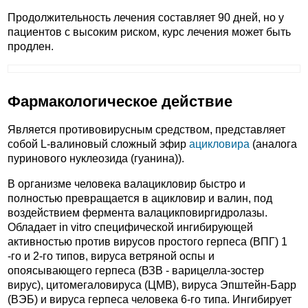
Продолжительность лечения составляет 90 дней, но у
пациентов с высоким риском, курс лечения может быть
продлен.
Фармакологическое действие
Является противовирусным средством, представляет
собой L-валиновый сложный эфир
ацикловира
(аналога
пуринового нуклеозида (гуанина)).
В организме человека валацикловир быстро и
полностью превращается в ацикловир и валин, под
воздействием фермента валацикповиргидролазы.
Обладает in vitro специфической ингибирующей
активностью против вирусов простого герпеса (ВПГ) 1
-го и 2-го типов, вируса ветряной оспы и
опоясывающего герпеса (ВЗВ - варицелла-зостер
вирус), цитомегаловируса (ЦМВ), вируса Эпштейн-Барр
(ВЭБ) и вируса герпеса человека 6-го типа. Ингибирует