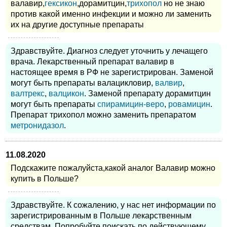
валавир,
гексикон
,дорамитцин,
трихопол
но не знаю
против какой именно инфекции и можно ли заменить
их на другие доступные препараты
Здравствуйте. Диагноз следует уточнить у лечащего
врача. Лекарственный препарат валавир в
настоящее время в РФ не зарегистрирован. Заменой
могут быть препараты валацикловир,
валвир
,
валтрекс
,
валцикон
. Заменой препарату дорамитцин
могут быть препараты
спирамицин-веро
,
ровамицин
.
Препарат трихопол можно заменить препаратом
метронидазол
.
11.08.2020
Подскажите пожалуйста,какой аналог Валавир можно
купить в Польше?
Здравствуйте. К сожалению, у нас нет информации по
зарегистрированным в Польше лекарственным
средствам. Попробуйте поискать по действующему