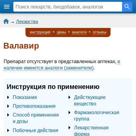
→
Лекарства
инструкция
•
цены
•
аналоги
•
отзывы
Валавир
Препарат отсутствует в представленных аптеках,
в
наличии имеются аналоги (заменители)
.
Инструкция по применению
Показания
Действующее
вещество
Противопоказания
Фармакологическая
Способ применения
группа
и дозы
Лекарственная
Побочные действия
форма