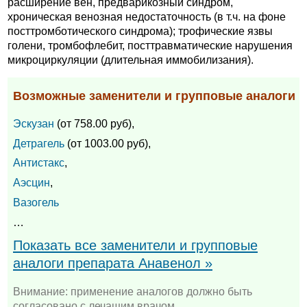
расширение вен, предварикозный синдром,
хроническая венозная недостаточность (в т.ч. на фоне
посттромботического синдрома); трофические язвы
голени, тромбофлебит, посттравматические нарушения
микроциркуляции (длительная иммобилизания).
Возможные заменители и групповые аналоги
Эскузан
(от 758.00 руб),
Детрагель
(от 1003.00 руб),
Антистакс
,
Аэсцин
,
Вазогель
…
Показать все заменители и групповые
аналоги препарата Анавенол »
Внимание: применение аналогов должно быть
согласовано с лечащим врачом.