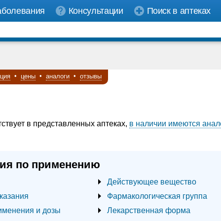
аболевания
Консультации
Поиск в аптеках
кция
•
цены
•
аналоги
•
отзывы
тствует в представленных аптеках,
в наличии имеются анал
ия по применению
Действующее вещество
казания
Фармакологическая группа
именения и дозы
Лекарственная форма