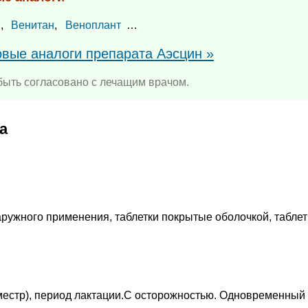
н
,
Венитан
,
Веноплант
…
овые аналоги препарата Аэсцин »
ыть согласовано с лечащим врачом.
а
аружного применения, таблетки покрытые оболочкой, таблет
иместр), период лактации.C осторожностью. Одновременный