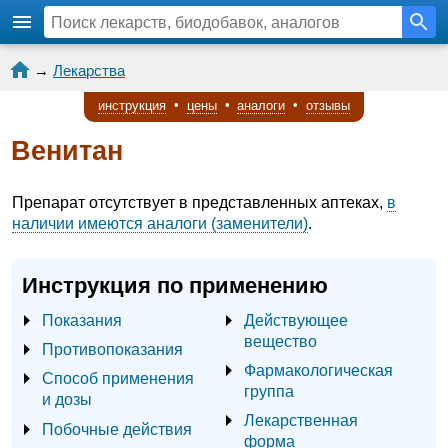
→
Лекарства
инструкция
•
цены
•
аналоги
•
отзывы
Венитан
Препарат отсутствует в представленных аптеках,
в
наличии имеются аналоги (заменители)
.
Инструкция по применению
Показания
Действующее
вещество
Противопоказания
Фармакологическая
Способ применения
группа
и дозы
Лекарственная
Побочные действия
форма