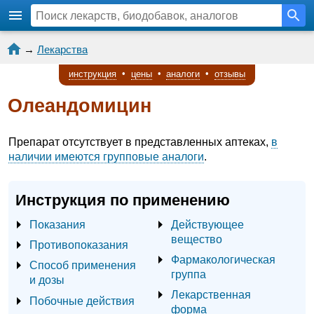
→
Лекарства
инструкция
•
цены
•
аналоги
•
отзывы
Олеандомицин
Препарат отсутствует в представленных аптеках,
в
наличии имеются групповые аналоги
.
Инструкция по применению
Показания
Действующее
вещество
Противопоказания
Фармакологическая
Способ применения
группа
и дозы
Лекарственная
Побочные действия
форма