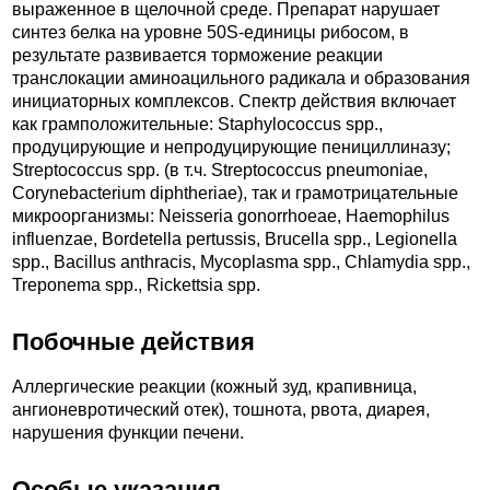
выраженное в щелочной среде. Препарат нарушает
синтез белка на уровне 50S-единицы рибосом, в
результате развивается торможение реакции
транслокации аминоацильного радикала и образования
инициаторных комплексов. Спектр действия включает
как грамположительные: Staphylococcus spp.,
продуцирующие и непродуцирующие пенициллиназу;
Streptococcus spp. (в т.ч. Streptococcus pneumoniae,
Corynebacterium diphtheriae), так и грамотрицательные
микроорганизмы: Neisseria gonorrhoeae, Haemophilus
influenzae, Bordetella pertussis, Brucella spp., Legionella
spp., Bacillus anthracis, Mycoplasma spp., Chlamydia spp.,
Treponema spp., Rickettsia spp.
Побочные действия
Аллергические реакции (кожный зуд, крапивница,
ангионевротический отек), тошнота, рвота, диарея,
нарушения функции печени.
Особые указания