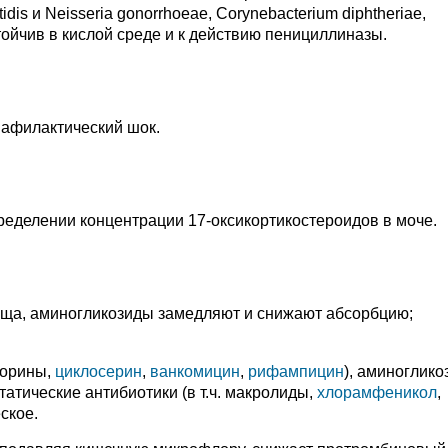
dis и Neisseria gonorrhoeae, Corynebacterium diphtheriae,
Устойчив в кислой среде и к действию пенициллиназы.
анафилактический шок.
еделении концентрации 17-оксикортикостероидов в моче.
ища, аминогликозиды замедляют и снижают абсорбцию;
порины,
циклосерин
,
ванкомицин
,
рифампицин
), аминоглик
атические антибиотики (в т.ч. макролиды,
хлорамфеникол
,
еское.