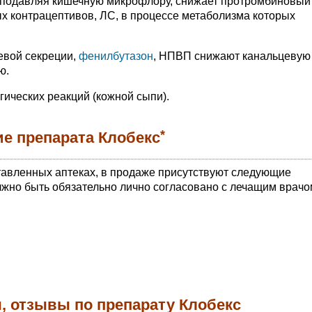
(подавляя кишечную микрофлору, снижает протромбиновый
х контрацептивов, ЛС, в процессе метаболизма которых
евой секреции,
фенилбутазон
, НПВП снижают канальцевую
ю.
ических реакций (кожной сыпи).
*
е препарата Клобекс
тавленных аптеках, в продаже присутствуют следующие
жно быть обязательно лично согласовано с лечащим врачо
, отзывы по препарату Клобекс