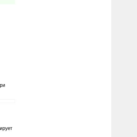
При
ирует