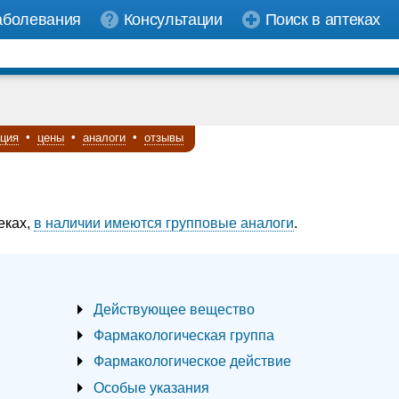
аболевания
Консультации
Поиск в аптеках
кция
•
цены
•
аналоги
•
отзывы
еках,
в наличии имеются групповые аналоги
.
Действующее вещество
Фармакологическая группа
Фармакологическое действие
Особые указания