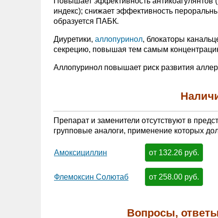
Повышает эффективность антикоагулянтов 
индекс); снижает эффективность пероральны
образуется ПАБК.
Диуретики,
аллопуринол
, блокаторы канальц
секрецию, повышая тем самым концентраци
Аллопуринол повышает риск развития аллерг
Наличи
Препарат и заменители отсутствуют в предс
групповые аналоги, применение которых дол
от 132.26 руб.
Амоксициллин
от 258.00 руб.
Флемоксин Солютаб
Вопросы, ответы