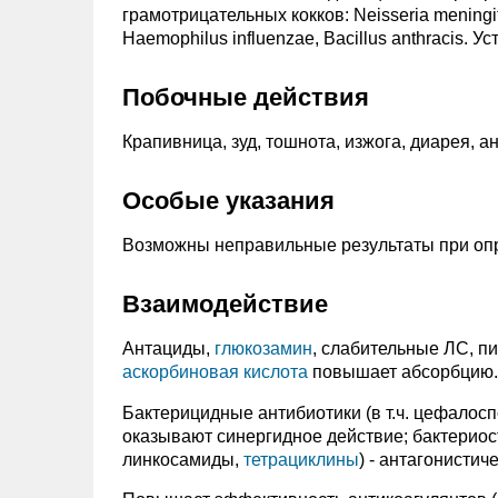
грамотрицательных кокков: Neisseria meningiti
Haemophilus influenzae, Bacillus anthracis. 
Побочные действия
Крапивница, зуд, тошнота, изжога, диарея, 
Особые указания
Возможны неправильные результаты при опр
Взаимодействие
Антациды,
глюкозамин
, слабительные ЛС, п
аскорбиновая кислота
повышает абсорбцию.
Бактерицидные антибиотики (в т.ч. цефалос
оказывают синергидное действие; бактериост
линкосамиды,
тетрациклины
) - антагонистич