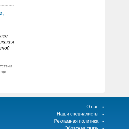
а,
олее
икакая
еной
тствии
егда
О нас
Наши специалисты
Рекламная политика
Обратная связь