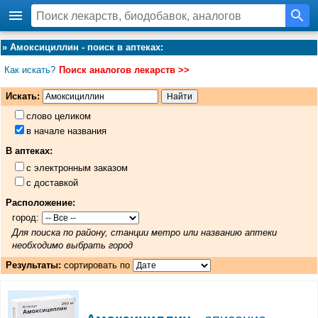
»
Амоксициллин - поиск в аптеках
:
Как искать?
Поиск аналогов лекарств >>
Искать:
слово целиком
в начале названия
В аптеках:
с электронным заказом
с доставкой
Расположение:
город:
Для поиска по району, станции метро или названию аптеки
необходимо выбрать город
Результаты:
сортировать по