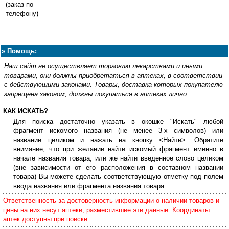
(заказ по
телефону)
»
Помощь:
Наш сайт не осуществляет торговлю лекарствами и иными
товарами, они должны приобретаться в аптеках, в соответствии
с действующими законами. Товары, доставка которых покупателю
запрещена законом, должны покупаться в аптеках лично.
КАК ИСКАТЬ?
Для поиска достаточно указать в окошке "Искать" любой
фрагмент искомого названия (не менее 3-х символов) или
название целиком и нажать на кнопку <Найти>. Обратите
внимание, что при желании найти искомый фрагмент именно в
начале названия товара, или же найти введенное слово целиком
(вне зависимости от его расположения в составном названии
товара) Вы можете сделать соответствующую отметку под полем
ввода названия или фрагмента названия товара.
Ответственность за достоверность информации о наличии товаров и
цены на них несут аптеки, разместившие эти данные. Координаты
аптек доступны при поиске.